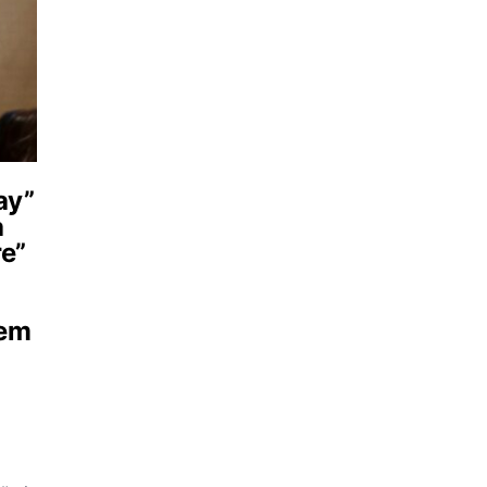
ay”
a
re”
gem