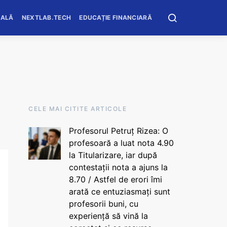
OALĂ
NEXTLAB.TECH
EDUCAȚIE FINANCIARĂ
CELE MAI CITITE ARTICOLE
Profesorul Petruț Rizea: O
profesoară a luat nota 4.90
la Titularizare, iar după
contestații nota a ajuns la
8.70 / Astfel de erori îmi
arată ce entuziasmați sunt
profesorii buni, cu
experiență să vină la