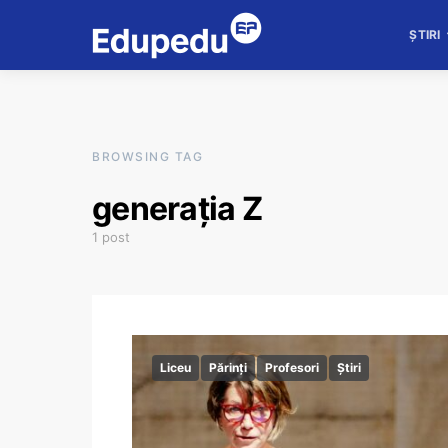
ȘTIRI
BROWSING TAG
generația Z
1 post
Liceu
Părinți
Profesori
Știri