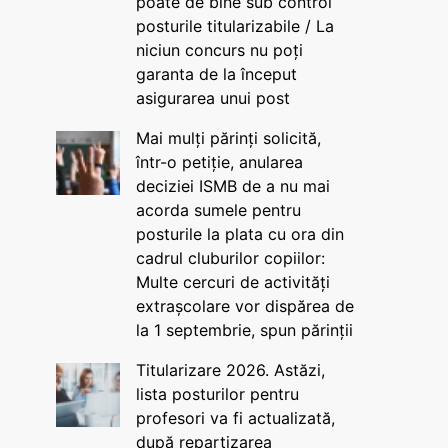
poate de bine sub control
posturile titularizabile / La
niciun concurs nu poți
garanta de la început
asigurarea unui post
Mai mulți părinți solicită,
într-o petiție, anularea
deciziei ISMB de a nu mai
acorda sumele pentru
posturile la plata cu ora din
cadrul cluburilor copiilor:
Multe cercuri de activități
extrașcolare vor dispărea de
la 1 septembrie, spun părinții
Titularizare 2026. Astăzi,
lista posturilor pentru
profesori va fi actualizată,
după repartizarea