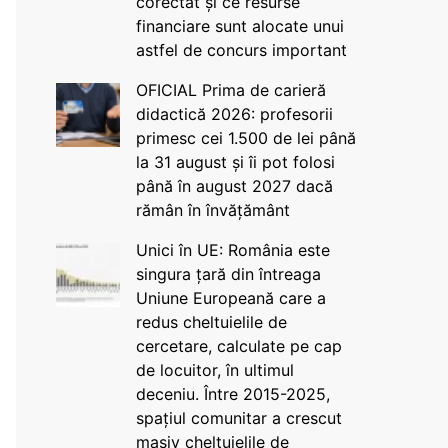
corectat și ce resurse
financiare sunt alocate unui
astfel de concurs important
OFICIAL Prima de carieră
didactică 2026: profesorii
primesc cei 1.500 de lei până
la 31 august și îi pot folosi
până în august 2027 dacă
rămân în învățământ
Unici în UE: România este
singura țară din întreaga
Uniune Europeană care a
redus cheltuielile de
cercetare, calculate pe cap
de locuitor, în ultimul
deceniu. Între 2015-2025,
spațiul comunitar a crescut
masiv cheltuielile de