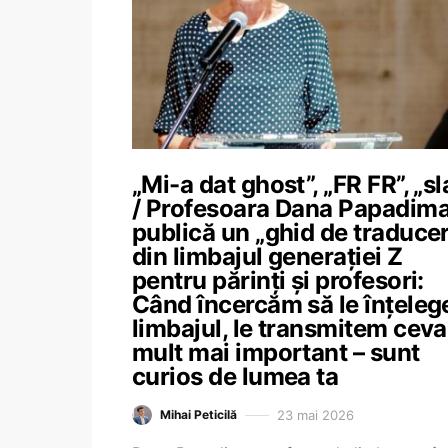
„Mi-a dat ghost”, „FR FR”, „sl
/ Profesoara Dana Papadim
publică un „ghid de traduce
din limbajul generației Z
pentru părinți și profesori:
Când încercăm să le înțele
limbajul, le transmitem ceva
mult mai important – sunt
curios de lumea ta
23 mai 2026
Mihai Peticilă