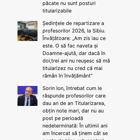
păcate nu sunt posturi
titularizabile
Ședințele de repartizare a
profesorilor 2026, la Sibiu.
Învățătoare: „Am zis iau ce
este. O să fac naveta și
Doamne-ajută, dar dacă în
doi,trei ani nu reușesc să mă
titularizez nu cred că mai
rămân în învățământ”
Sorin Ion, întrebat cum le
răspunde profesorilor care
dau an de an Titularizarea,
obțin note mari, dar nu au
post pe perioadă
nedeterminată: În ultimii ani
am încercat să ținem cât se