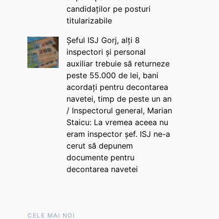
candidaților pe posturi
titularizabile
Șeful ISJ Gorj, alți 8
inspectori și personal
auxiliar trebuie să returneze
peste 55.000 de lei, bani
acordați pentru decontarea
navetei, timp de peste un an
/ Inspectorul general, Marian
Staicu: La vremea aceea nu
eram inspector șef. ISJ ne-a
cerut să depunem
documente pentru
decontarea navetei
CELE MAI NOI