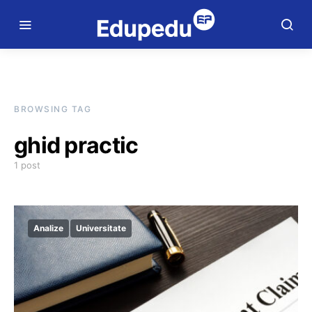
BROWSING TAG
ghid practic
1 post
Analize
Universitate