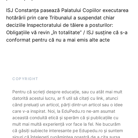
ISJ Constanța pasează Palatului Copiilor executarea
hotărârii prin care Tribunalul a suspendat chiar
deciziile Inspectoratului de tăiere a posturilor:
Obligațiile vă revin „în totalitate” / ISJ susține că s-a
conformat pentru că nu a mai emis alte acte
COPYRIGHT
Pentru că scrieți despre educație, sau cu atât mai mult
datorită acestui lucru, ar fi util să citați cu link, atunci
când preluați un articol, părți dintr-un articol sau o idee
care v-a inspirat. Noi, la EduPedu.ro ne-am asumat
această conduită etică și sperăm că și publicațiile cu
mult mai multă experiență vor face la fel. Ne bucurăm
că găsiți subiecte interesante pe Edupedu.ro și suntem
siguri că înțelegeți rugămintea noastră de a cita sursa