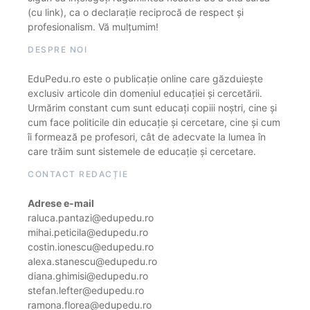
(cu link), ca o declarație reciprocă de respect și
profesionalism. Vă mulțumim!
DESPRE NOI
EduPedu.ro este o publicație online care găzduiește
exclusiv articole din domeniul educației și cercetării.
Urmărim constant cum sunt educați copiii noștri, cine și
cum face politicile din educație și cercetare, cine și cum
îi formează pe profesori, cât de adecvate la lumea în
care trăim sunt sistemele de educație și cercetare.
CONTACT REDACȚIE
Adrese e-mail
raluca.pantazi@edupedu.ro
mihai.peticila@edupedu.ro
costin.ionescu@edupedu.ro
alexa.stanescu@edupedu.ro
diana.ghimisi@edupedu.ro
stefan.lefter@edupedu.ro
ramona.florea@edupedu.ro