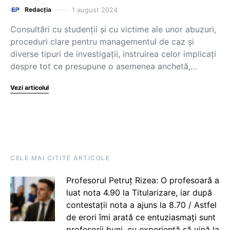
1 august 2024
Redacția
Consultări cu studenții și cu victime ale unor abuzuri,
proceduri clare pentru managementul de caz și
diverse tipuri de investigații, instruirea celor implicați
despre tot ce presupune o asemenea anchetă,…
Vezi articolul
CELE MAI CITITE ARTICOLE
Profesorul Petruț Rizea: O profesoară a
luat nota 4.90 la Titularizare, iar după
contestații nota a ajuns la 8.70 / Astfel
de erori îmi arată ce entuziasmați sunt
profesorii buni, cu experiență să vină la