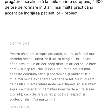
pregătirea se aliniază la noile cerințe europene, 4.600
de ore de formare în 3 ani, mai multă practică și
accent pe îngrijirea pacienților – proiect
COPYRIGHT
Pentru că scrieți despre educație, sau cu atât mai mult
datorită acestui lucru, ar fi util să citați cu link, atunci
când preluați un articol, părți dintr-un articol sau o idee
care v-a inspirat. Noi, la EduPedu.ro ne-am asumat
această conduită etică și sperăm că și publicațiile cu
mult mai multă experiență vor face la fel. Ne bucurăm
că găsiți subiecte interesante pe Edupedu.ro și suntem
siguri că înțelegeți rugămintea noastră de a cita sursa
(cu link), ca o declarație reciprocă de respect și
profesionalism. Vă mulțumim!
DESPRE NOI