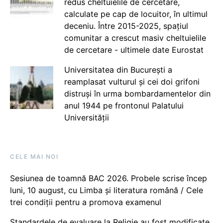
redus cheltuielile de cercetare,
calculate pe cap de locuitor, în ultimul
deceniu. Între 2015-2025, spațiul
comunitar a crescut masiv cheltuielile
de cercetare - ultimele date Eurostat
Universitatea din București a
reamplasat vulturul și cei doi grifoni
distruși în urma bombardamentelor din
anul 1944 pe frontonul Palatului
Universității
CELE MAI NOI
Sesiunea de toamnă BAC 2026. Probele scrise încep
luni, 10 august, cu Limba și literatura română / Cele
trei condiții pentru a promova examenul
Standardele de evaluare la Religie au fost modificate,