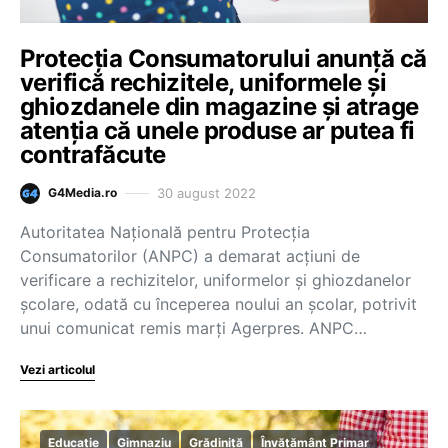
Protecția Consumatorului anunță că
verifică rechizitele, uniformele și
ghiozdanele din magazine și atrage
atenția că unele produse ar putea fi
contrafăcute
30 august 2022
G4Media.ro
Autoritatea Naţională pentru Protecţia
Consumatorilor (ANPC) a demarat acţiuni de
verificare a rechizitelor, uniformelor şi ghiozdanelor
şcolare, odată cu începerea noului an şcolar, potrivit
unui comunicat remis marţi Agerpres. ANPC…
Vezi articolul
Educație
Gimnaziu
Grădiniță
Învățământ Primar