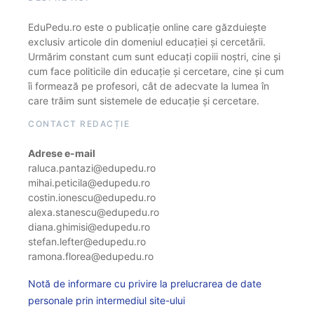
EduPedu.ro este o publicație online care găzduiește
exclusiv articole din domeniul educației și cercetării.
Urmărim constant cum sunt educați copiii noștri, cine și
cum face politicile din educație și cercetare, cine și cum
îi formează pe profesori, cât de adecvate la lumea în
care trăim sunt sistemele de educație și cercetare.
CONTACT REDACȚIE
Adrese e-mail
raluca.pantazi@edupedu.ro
mihai.peticila@edupedu.ro
costin.ionescu@edupedu.ro
alexa.stanescu@edupedu.ro
diana.ghimisi@edupedu.ro
stefan.lefter@edupedu.ro
ramona.florea@edupedu.ro
Notă de informare cu privire la prelucrarea de date
personale prin intermediul site-ului