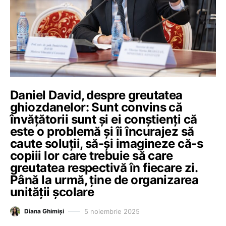
Daniel David, despre greutatea
ghiozdanelor: Sunt convins că
învățătorii sunt și ei conștienți că
este o problemă și îi încurajez să
caute soluții, să-și imagineze că-s
copiii lor care trebuie să care
greutatea respectivă în fiecare zi.
Până la urmă, ține de organizarea
unității școlare
5 noiembrie 2025
Diana Ghimiși