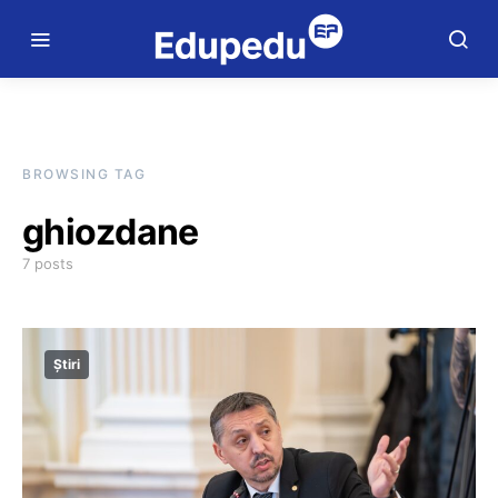
BROWSING TAG
ghiozdane
7 posts
Știri