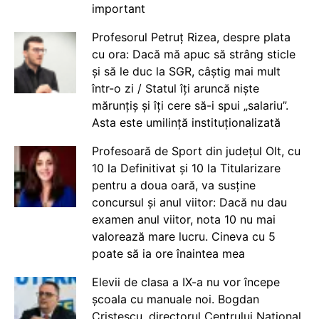
important
Profesorul Petruț Rizea, despre plata
cu ora: Dacă mă apuc să strâng sticle
și să le duc la SGR, câștig mai mult
într-o zi / Statul îți aruncă niște
mărunțiș și îți cere să-i spui „salariu”.
Asta este umilință instituționalizată
Profesoară de Sport din județul Olt, cu
10 la Definitivat și 10 la Titularizare
pentru a doua oară, va susține
concursul și anul viitor: Dacă nu dau
examen anul viitor, nota 10 nu mai
valorează mare lucru. Cineva cu 5
poate să ia ore înaintea mea
Elevii de clasa a IX-a nu vor începe
școala cu manuale noi. Bogdan
Cristescu, directorul Centrului Național