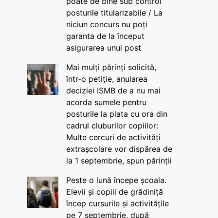
poate de bine sub control
posturile titularizabile / La
niciun concurs nu poți
garanta de la început
asigurarea unui post
Mai mulți părinți solicită,
într-o petiție, anularea
deciziei ISMB de a nu mai
acorda sumele pentru
posturile la plata cu ora din
cadrul cluburilor copiilor:
Multe cercuri de activități
extrașcolare vor dispărea de
la 1 septembrie, spun părinții
Peste o lună începe școala.
Elevii și copiii de grădiniță
încep cursurile și activitățile
pe 7 septembrie, după