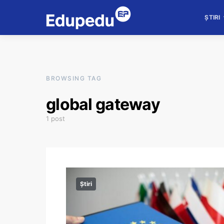
ȘTIRI
BROWSING TAG
global gateway
1 post
Știri