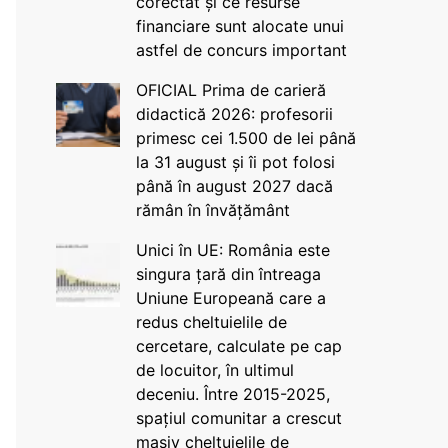
corectat și ce resurse
financiare sunt alocate unui
astfel de concurs important
OFICIAL Prima de carieră
didactică 2026: profesorii
primesc cei 1.500 de lei până
la 31 august și îi pot folosi
până în august 2027 dacă
rămân în învățământ
Unici în UE: România este
singura țară din întreaga
Uniune Europeană care a
redus cheltuielile de
cercetare, calculate pe cap
de locuitor, în ultimul
deceniu. Între 2015-2025,
spațiul comunitar a crescut
masiv cheltuielile de