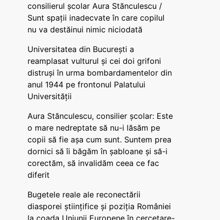
consilierul școlar Aura Stănculescu /
Sunt spații inadecvate în care copilul
nu va destăinui nimic niciodată
Universitatea din București a
reamplasat vulturul și cei doi grifoni
distruși în urma bombardamentelor din
anul 1944 pe frontonul Palatului
Universității
Aura Stănculescu, consilier școlar: Este
o mare nedreptate să nu-i lăsăm pe
copii să fie așa cum sunt. Suntem prea
dornici să îi băgăm în șabloane și să-i
corectăm, să invalidăm ceea ce fac
diferit
Bugetele reale ale reconectării
diasporei științifice și poziția României
la coada Uniunii Europene în cercetare-