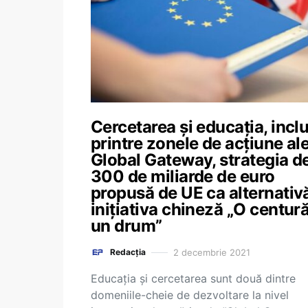
Cercetarea și educația, incl
printre zonele de acțiune al
Global Gateway, strategia d
300 de miliarde de euro
propusă de UE ca alternativă
inițiativa chineză „O centură
un drum”
2 decembrie 2021
Redacția
Educația și cercetarea sunt două dintre
domeniile-cheie de dezvoltare la nivel