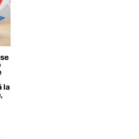
use
e
e
 la
,