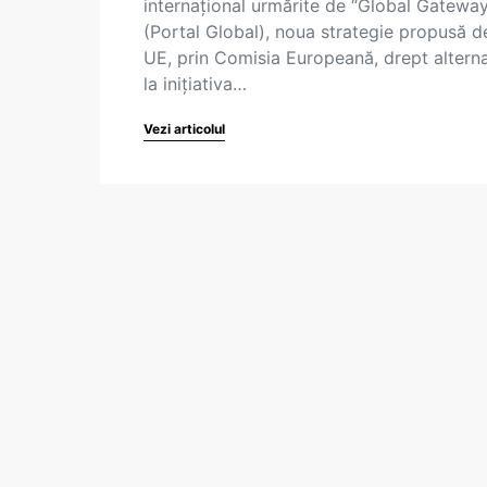
internațional urmărite de “Global Gatewa
(Portal Global), noua strategie propusă d
UE, prin Comisia Europeană, drept altern
la inițiativa…
Vezi articolul