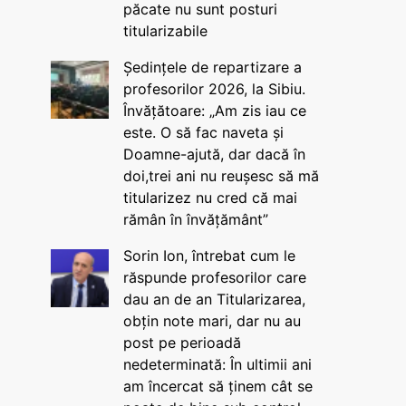
păcate nu sunt posturi
titularizabile
Ședințele de repartizare a
profesorilor 2026, la Sibiu.
Învățătoare: „Am zis iau ce
este. O să fac naveta și
Doamne-ajută, dar dacă în
doi,trei ani nu reușesc să mă
titularizez nu cred că mai
rămân în învățământ”
Sorin Ion, întrebat cum le
răspunde profesorilor care
dau an de an Titularizarea,
obțin note mari, dar nu au
post pe perioadă
nedeterminată: În ultimii ani
am încercat să ținem cât se