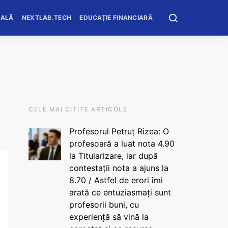
OALĂ
NEXTLAB.TECH
EDUCAȚIE FINANCIARĂ
CELE MAI CITITE ARTICOLE
Profesorul Petruț Rizea: O
profesoară a luat nota 4.90
la Titularizare, iar după
contestații nota a ajuns la
8.70 / Astfel de erori îmi
arată ce entuziasmați sunt
profesorii buni, cu
experiență să vină la