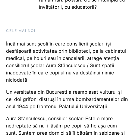
învățătorii, cu educatorii?
CELE MAI NOI
Încă mai sunt școli în care consilierii școlari își
desfășoară activitatea prin biblioteci, pe la cabinetul
medical, pe holuri sau în cancelarii, atrage atenția
consilierul școlar Aura Stănculescu / Sunt spații
inadecvate în care copilul nu va destăinui nimic
niciodată
Universitatea din București a reamplasat vulturul și
cei doi grifoni distruși în urma bombardamentelor din
anul 1944 pe frontonul Palatului Universității
Aura Stănculescu, consilier școlar: Este o mare
nedreptate să nu-i lăsăm pe copii să fie așa cum
sunt. Suntem prea dornici să îi băgăm în șabloane și