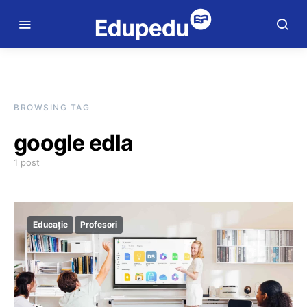
BROWSING TAG
google edla
1 post
Educație
Profesori