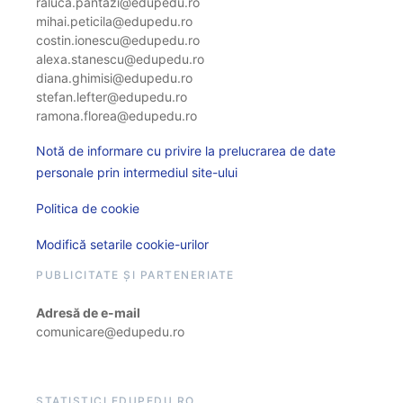
raluca.pantazi@edupedu.ro
mihai.peticila@edupedu.ro
costin.ionescu@edupedu.ro
alexa.stanescu@edupedu.ro
diana.ghimisi@edupedu.ro
stefan.lefter@edupedu.ro
ramona.florea@edupedu.ro
Notă de informare cu privire la prelucrarea de date
personale prin intermediul site-ului
Politica de cookie
Modifică setarile cookie-urilor
PUBLICITATE ȘI PARTENERIATE
Adresă de e-mail
comunicare@edupedu.ro
STATISTICI EDUPEDU.RO