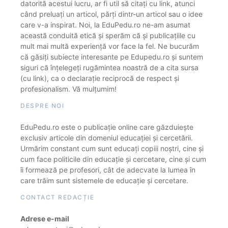
datorită acestui lucru, ar fi util să citați cu link, atunci
când preluați un articol, părți dintr-un articol sau o idee
care v-a inspirat. Noi, la EduPedu.ro ne-am asumat
această conduită etică și sperăm că și publicațiile cu
mult mai multă experiență vor face la fel. Ne bucurăm
că găsiți subiecte interesante pe Edupedu.ro și suntem
siguri că înțelegeți rugămintea noastră de a cita sursa
(cu link), ca o declarație reciprocă de respect și
profesionalism. Vă mulțumim!
DESPRE NOI
EduPedu.ro este o publicație online care găzduiește
exclusiv articole din domeniul educației și cercetării.
Urmărim constant cum sunt educați copiii noștri, cine și
cum face politicile din educație și cercetare, cine și cum
îi formează pe profesori, cât de adecvate la lumea în
care trăim sunt sistemele de educație și cercetare.
CONTACT REDACȚIE
Adrese e-mail