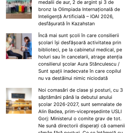
medalii de aur, 2 de argint și 3 de
bronz la Olimpiada Internațională de
Inteligență Artificială – IOAI 2026,
desfășurată în Kazahstan
Încă mai sunt școli în care consilierii
școlari își desfășoară activitatea prin
biblioteci, pe la cabinetul medical, pe
holuri sau în cancelarii, atrage atenția
consilierul școlar Aura Stănculescu /
Sunt spații inadecvate în care copilul
nu va destăinui nimic niciodată
Noi comasări de clase și posturi, cu 3
săptămâni până la debutul anului
școlar 2026-2027, sunt semnalate de
Alin Badea, prim-vicepreședinte USLI
Gorj: Ministerul o comite grav de tot.
Ne sună directorii disperați că oamenii
rămân fără posturi. Ce se întâmplă cu