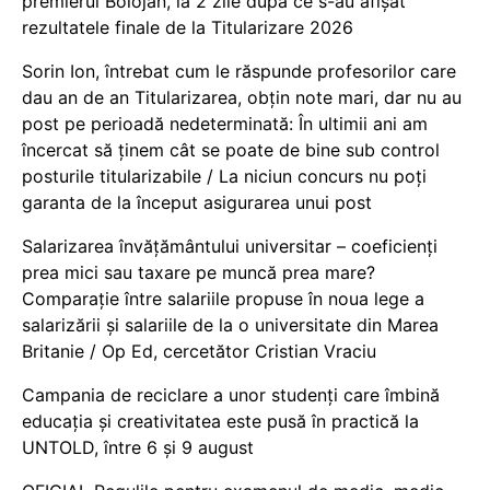
premierul Bolojan, la 2 zile după ce s-au afișat
rezultatele finale de la Titularizare 2026
Sorin Ion, întrebat cum le răspunde profesorilor care
dau an de an Titularizarea, obțin note mari, dar nu au
post pe perioadă nedeterminată: În ultimii ani am
încercat să ținem cât se poate de bine sub control
posturile titularizabile / La niciun concurs nu poți
garanta de la început asigurarea unui post
Salarizarea învățământului universitar – coeficienți
prea mici sau taxare pe muncă prea mare?
Comparație între salariile propuse în noua lege a
salarizării și salariile de la o universitate din Marea
Britanie / Op Ed, cercetător Cristian Vraciu
Campania de reciclare a unor studenți care îmbină
educația și creativitatea este pusă în practică la
UNTOLD, între 6 și 9 august