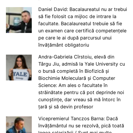
Daniel David: Bacalaureatul nu ar trebui
să fie folosit ca mijloc de intrare la
facultate. Bacalaureatul trebuie să fie
un examen care certifică competențele
pe care le ai după parcursul unui
învățământ obligatoriu
Andra-Gabriela Cîrstoiu, elevă din
Târgu Jiu, admisă la Yale University cu
o bursă completă în Biofizică și
Biochimie Moleculară și Computer
Science: Am ales o facultate în
străinătate pentru că pot deprinde noi
cunoștințe, dar vreau să mă întorc în
țară și să devin profesor
Vicepremierul Tanczos Barna: Dacă
învățământul nu se rezolvă, pică toată
legea salarizării / Sunt mai multe