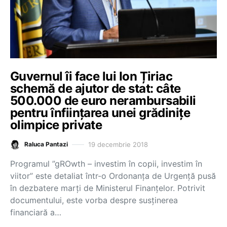
Guvernul îi face lui Ion Țiriac
schemă de ajutor de stat: câte
500.000 de euro nerambursabili
pentru înființarea unei grădinițe
olimpice private
19 decembrie 2018
Raluca Pantazi
Programul ”gROwth – investim în copii, investim în
viitor” este detaliat într-o Ordonanța de Urgență pusă
în dezbatere marți de Ministerul Finanțelor. Potrivit
documentului, este vorba despre susţinerea
financiară a…