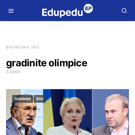
BROWSING TAG
gradinite olimpice
3 posts
Grădiniță
Știri