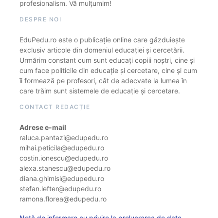
profesionalism. Vă mulțumim!
DESPRE NOI
EduPedu.ro este o publicație online care găzduiește
exclusiv articole din domeniul educației și cercetării.
Urmărim constant cum sunt educați copiii noștri, cine și
cum face politicile din educație și cercetare, cine și cum
îi formează pe profesori, cât de adecvate la lumea în
care trăim sunt sistemele de educație și cercetare.
CONTACT REDACȚIE
Adrese e-mail
raluca.pantazi@edupedu.ro
mihai.peticila@edupedu.ro
costin.ionescu@edupedu.ro
alexa.stanescu@edupedu.ro
diana.ghimisi@edupedu.ro
stefan.lefter@edupedu.ro
ramona.florea@edupedu.ro
Notă de informare cu privire la prelucrarea de date