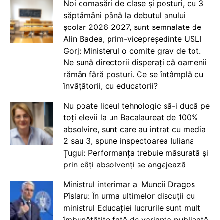
Noi comasări de clase și posturi, cu 3
săptămâni până la debutul anului
școlar 2026-2027, sunt semnalate de
Alin Badea, prim-vicepreședinte USLI
Gorj: Ministerul o comite grav de tot.
Ne sună directorii disperați că oamenii
rămân fără posturi. Ce se întâmplă cu
învățătorii, cu educatorii?
Nu poate liceul tehnologic să-i ducă pe
toți elevii la un Bacalaureat de 100%
absolvire, sunt care au intrat cu media
2 sau 3, spune inspectoarea Iuliana
Țugui: Performanța trebuie măsurată și
prin câți absolvenți se angajează
Ministrul interimar al Muncii Dragos
Pîslaru: În urma ultimelor discuții cu
ministrul Educației lucrurile sunt mult
îmbunătățite față de varianta publicată