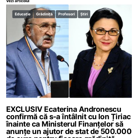
Vezi articolul
Educație
Grădiniță
Profesori
Știri
EXCLUSIV Ecaterina Andronescu
confirmă că s-a întâlnit cu Ion Țiriac
înainte ca Ministerul Finanțelor să
anunțe un ajutor de stat de 500.000