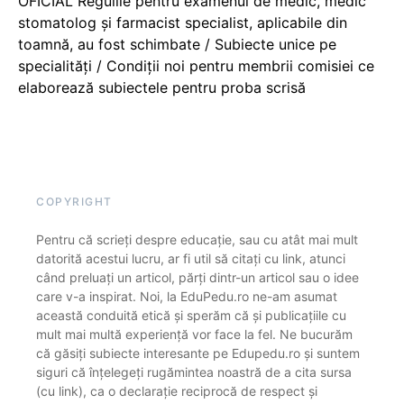
OFICIAL Regulile pentru examenul de medic, medic
stomatolog și farmacist specialist, aplicabile din
toamnă, au fost schimbate / Subiecte unice pe
specialități / Condiții noi pentru membrii comisiei ce
elaborează subiectele pentru proba scrisă
COPYRIGHT
Pentru că scrieți despre educație, sau cu atât mai mult
datorită acestui lucru, ar fi util să citați cu link, atunci
când preluați un articol, părți dintr-un articol sau o idee
care v-a inspirat. Noi, la EduPedu.ro ne-am asumat
această conduită etică și sperăm că și publicațiile cu
mult mai multă experiență vor face la fel. Ne bucurăm
că găsiți subiecte interesante pe Edupedu.ro și suntem
siguri că înțelegeți rugămintea noastră de a cita sursa
(cu link), ca o declarație reciprocă de respect și