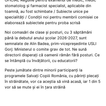
OFICIAL Regulile pentru examenul de medic, medic
stomatolog și farmacist specialist, aplicabile din
toamnă, au fost schimbate / Subiecte unice pe
specialități / Condiții noi pentru membrii comisiei ce
elaborează subiectele pentru proba scrisă
Noi comasări de clase și posturi, cu 3 săptămâni
până la debutul anului școlar 2026-2027, sunt
semnalate de Alin Badea, prim-vicepreședinte USLI
Gorj: Ministerul o comite grav de tot. Ne sună
directorii disperați că oamenii rămân fără posturi. Ce
se întâmplă cu învățătorii, cu educatorii?
Peste jumătate dintre minorii participanți la
programele Salvați Copiii România, cu părinți plecați
în străinătate, vor ca aceștia să vină acasă, iar 1 din 5
vor să se mute și ei în țara străină