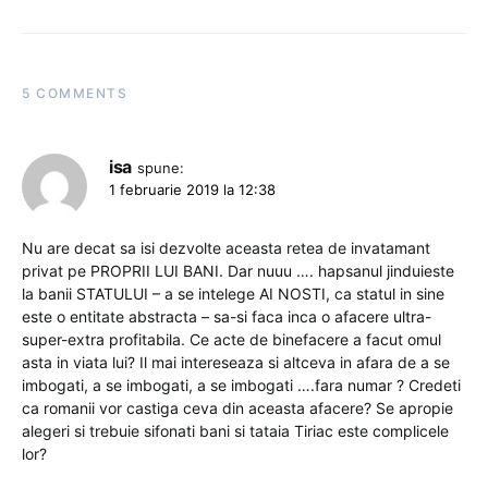
5 COMMENTS
isa
spune:
1 februarie 2019 la 12:38
Nu are decat sa isi dezvolte aceasta retea de invatamant
privat pe PROPRII LUI BANI. Dar nuuu …. hapsanul jinduieste
la banii STATULUI – a se intelege AI NOSTI, ca statul in sine
este o entitate abstracta – sa-si faca inca o afacere ultra-
super-extra profitabila. Ce acte de binefacere a facut omul
asta in viata lui? Il mai intereseaza si altceva in afara de a se
imbogati, a se imbogati, a se imbogati ….fara numar ? Credeti
ca romanii vor castiga ceva din aceasta afacere? Se apropie
alegeri si trebuie sifonati bani si tataia Tiriac este complicele
lor?