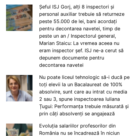
Șeful ISJ Gorj, alți 8 inspectori și
personal auxiliar trebuie să returneze
peste 55.000 de lei, bani acordați
pentru decontarea navetei, timp de
peste un an / Inspectorul general,
Marian Staicu: La vremea aceea nu
eram inspector șef. ISJ ne-a cerut să
depunem documente pentru
decontarea navetei
Nu poate liceul tehnologic să-i ducă pe
toți elevii la un Bacalaureat de 100%
absolvire, sunt care au intrat cu media
2 sau 3, spune inspectoarea Iuliana
Țugui: Performanța trebuie măsurată și
prin câți absolvenți se angajează
Evoluția salariilor profesorilor din
România nu se încadrează în niciun