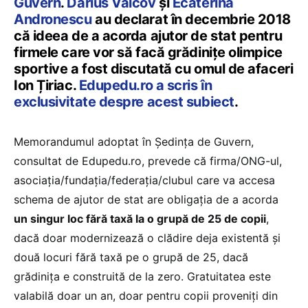
Guvern
.
Darius Vâlcov
și
Ecaterina
Andronescu
au declarat în decembrie 2018
că ideea de a acorda ajutor de stat pentru
firmele care vor să facă grădinițe olimpice
sportive a fost discutată cu omul de afaceri
Ion Țiriac.
Edupedu.ro a scris în
exclusivitate despre acest subiect
.
Memorandumul adoptat în Ședința de Guvern,
consultat de Edupedu.ro, prevede că firma/ONG-ul,
asociația/fundația/federația/clubul care va accesa
schema de ajutor de stat are obligația de a acorda
un singur loc fără taxă la o grupă de 25 de copii
,
dacă doar modernizează o clădire deja existentă și
două locuri fără taxă pe o grupă de 25, dacă
grădinița e construită de la zero. Gratuitatea este
valabilă doar un an, doar pentru copii proveniți din