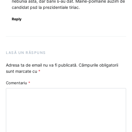
nebunia asta, dar banii s-au dat. Maine-poimaine auzim de
candidat psd la prezidentiale tiriac.
Reply
LASĂ UN RĂSPUNS
Adresa ta de email nu va fi publicată.
Câmpurile obligatorii
sunt marcate cu
*
Comentariu
*