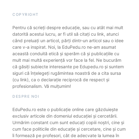
COPYRIGHT
Pentru că scrieți despre educație, sau cu atât mai mult
datorită acestui lucru, ar fi util să citați cu link, atunci
când preluați un articol, părți dintr-un articol sau o idee
care v-a inspirat. Noi, la EduPedu.ro ne-am asumat
această conduită etică și sperăm că și publicațiile cu
mult mai multă experiență vor face la fel. Ne bucurăm
că găsiți subiecte interesante pe Edupedu.ro și suntem
siguri că înțelegeți rugămintea noastră de a cita sursa
(cu link), ca o declarație reciprocă de respect și
profesionalism. Vă mulțumim!
DESPRE NOI
EduPedu.ro este o publicație online care găzduiește
exclusiv articole din domeniul educației și cercetării.
Urmărim constant cum sunt educați copiii noștri, cine și
cum face politicile din educație și cercetare, cine și cum
îi formează pe profesori, cât de adecvate la lumea în