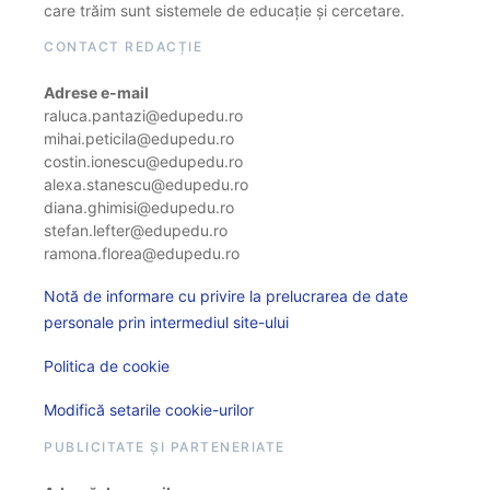
care trăim sunt sistemele de educație și cercetare.
CONTACT REDACȚIE
Adrese e-mail
raluca.pantazi@edupedu.ro
mihai.peticila@edupedu.ro
costin.ionescu@edupedu.ro
alexa.stanescu@edupedu.ro
diana.ghimisi@edupedu.ro
stefan.lefter@edupedu.ro
ramona.florea@edupedu.ro
Notă de informare cu privire la prelucrarea de date
personale prin intermediul site-ului
Politica de cookie
Modifică setarile cookie-urilor
PUBLICITATE ȘI PARTENERIATE