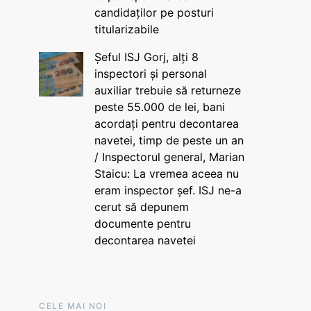
candidaților pe posturi
titularizabile
Șeful ISJ Gorj, alți 8
inspectori și personal
auxiliar trebuie să returneze
peste 55.000 de lei, bani
acordați pentru decontarea
navetei, timp de peste un an
/ Inspectorul general, Marian
Staicu: La vremea aceea nu
eram inspector șef. ISJ ne-a
cerut să depunem
documente pentru
decontarea navetei
CELE MAI NOI