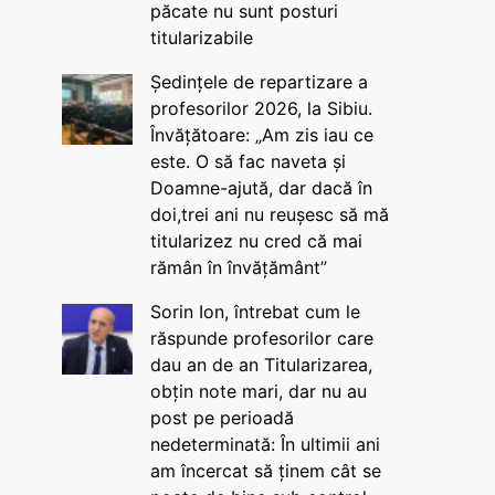
păcate nu sunt posturi
titularizabile
Ședințele de repartizare a
profesorilor 2026, la Sibiu.
Învățătoare: „Am zis iau ce
este. O să fac naveta și
Doamne-ajută, dar dacă în
doi,trei ani nu reușesc să mă
titularizez nu cred că mai
rămân în învățământ”
Sorin Ion, întrebat cum le
răspunde profesorilor care
dau an de an Titularizarea,
obțin note mari, dar nu au
post pe perioadă
nedeterminată: În ultimii ani
am încercat să ținem cât se