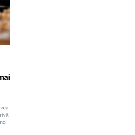
mai
avea
rivit
and