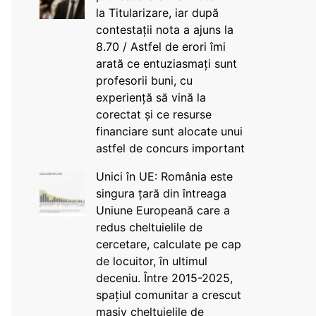
la Titularizare, iar după
contestații nota a ajuns la
8.70 / Astfel de erori îmi
arată ce entuziasmați sunt
profesorii buni, cu
experiență să vină la
corectat și ce resurse
financiare sunt alocate unui
astfel de concurs important
Unici în UE: România este
singura țară din întreaga
Uniune Europeană care a
redus cheltuielile de
cercetare, calculate pe cap
de locuitor, în ultimul
deceniu. Între 2015-2025,
spațiul comunitar a crescut
masiv cheltuielile de