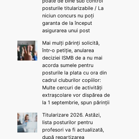
poate de bine sub control
posturile titularizabile / La
niciun concurs nu poți
garanta de la început
asigurarea unui post
Mai mulți părinți solicită,
într-o petiție, anularea
deciziei ISMB de a nu mai
acorda sumele pentru
posturile la plata cu ora din
cadrul cluburilor copiilor:
Multe cercuri de activități
extrașcolare vor dispărea de
la 1 septembrie, spun părinții
Titularizare 2026. Astăzi,
lista posturilor pentru
profesori va fi actualizată,
după repartizarea