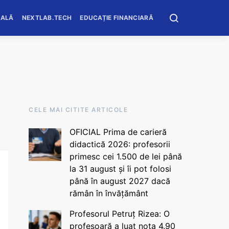
OALĂ
NEXTLAB.TECH
EDUCAȚIE FINANCIARĂ
CELE MAI CITITE ARTICOLE
OFICIAL Prima de carieră
didactică 2026: profesorii
primesc cei 1.500 de lei până
la 31 august și îi pot folosi
până în august 2027 dacă
rămân în învățământ
Profesorul Petruț Rizea: O
profesoară a luat nota 4.90