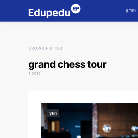
ȘTIRI
BROWSING TAG
grand chess tour
1 post
Știri