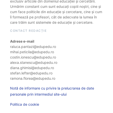
exclusiv articole din domeniul educației și cercetării.
Urmărim constant cum sunt educați copiii noștri, cine și
cum face politicile din educație și cercetare, cine și cum
îi formează pe profesori, cât de adecvate la lumea în
care trăim sunt sistemele de educație și cercetare.
CONTACT REDACȚIE
Adrese e-mail
raluca.pantazi@edupedu.ro
mihai.peticila@edupedu.ro
costin.ionescu@edupedu.ro
alexa.stanescu@edupedu.ro
diana.ghimisi@edupedu.ro
stefan.lefter@edupedu.ro
ramona.florea@edupedu.ro
Notă de informare cu privire la prelucrarea de date
personale prin intermediul site-ului
Politica de cookie