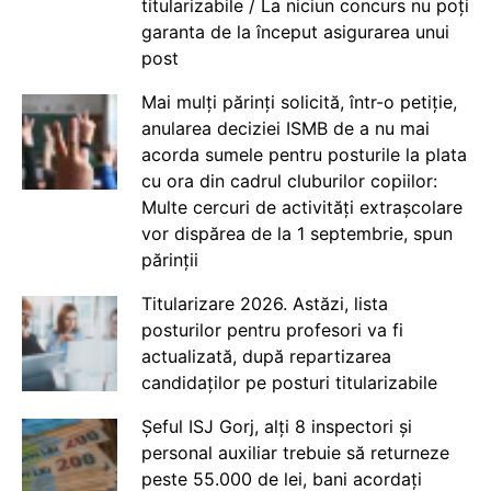
titularizabile / La niciun concurs nu poți
garanta de la început asigurarea unui
post
Mai mulți părinți solicită, într-o petiție,
anularea deciziei ISMB de a nu mai
acorda sumele pentru posturile la plata
cu ora din cadrul cluburilor copiilor:
Multe cercuri de activități extrașcolare
vor dispărea de la 1 septembrie, spun
părinții
Titularizare 2026. Astăzi, lista
posturilor pentru profesori va fi
actualizată, după repartizarea
candidaților pe posturi titularizabile
Șeful ISJ Gorj, alți 8 inspectori și
personal auxiliar trebuie să returneze
peste 55.000 de lei, bani acordați