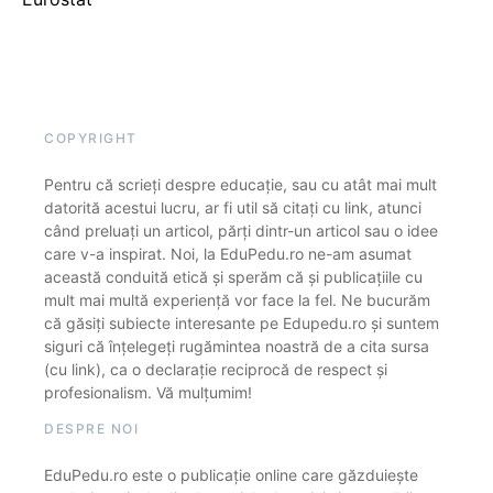
COPYRIGHT
Pentru că scrieți despre educație, sau cu atât mai mult
datorită acestui lucru, ar fi util să citați cu link, atunci
când preluați un articol, părți dintr-un articol sau o idee
care v-a inspirat. Noi, la EduPedu.ro ne-am asumat
această conduită etică și sperăm că și publicațiile cu
mult mai multă experiență vor face la fel. Ne bucurăm
că găsiți subiecte interesante pe Edupedu.ro și suntem
siguri că înțelegeți rugămintea noastră de a cita sursa
(cu link), ca o declarație reciprocă de respect și
profesionalism. Vă mulțumim!
DESPRE NOI
EduPedu.ro este o publicație online care găzduiește