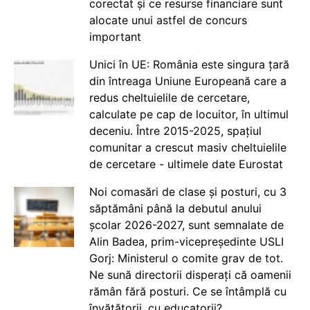
corectat și ce resurse financiare sunt
alocate unui astfel de concurs
important
Unici în UE: România este singura țară
din întreaga Uniune Europeană care a
redus cheltuielile de cercetare,
calculate pe cap de locuitor, în ultimul
deceniu. Între 2015-2025, spațiul
comunitar a crescut masiv cheltuielile
de cercetare - ultimele date Eurostat
Noi comasări de clase și posturi, cu 3
săptămâni până la debutul anului
școlar 2026-2027, sunt semnalate de
Alin Badea, prim-vicepreședinte USLI
Gorj: Ministerul o comite grav de tot.
Ne sună directorii disperați că oamenii
rămân fără posturi. Ce se întâmplă cu
învățătorii, cu educatorii?