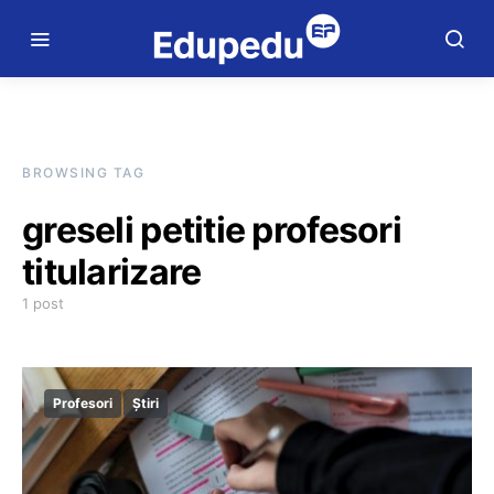
BROWSING TAG
greseli petitie profesori
titularizare
1 post
Profesori
Știri