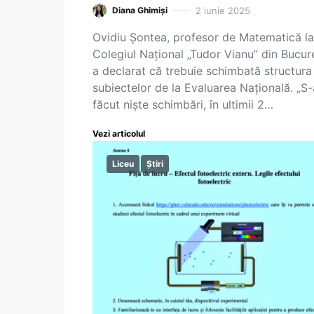
2 iunie 2025
Diana Ghimiși
Ovidiu Șontea, profesor de Matematică la
Colegiul Național „Tudor Vianu” din Bucure
a declarat că trebuie schimbată structura
subiectelor de la Evaluarea Națională. „S
făcut niște schimbări, în ultimii 2…
Vezi articolul
Liceu
Știri