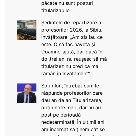
păcate nu sunt posturi
titularizabile
Ședințele de repartizare a
profesorilor 2026, la Sibiu.
Învățătoare: „Am zis iau ce
este. O să fac naveta și
Doamne-ajută, dar dacă în
doi,trei ani nu reușesc să mă
titularizez nu cred că mai
rămân în învățământ”
Sorin Ion, întrebat cum le
răspunde profesorilor care
dau an de an Titularizarea,
obțin note mari, dar nu au
post pe perioadă
nedeterminată: În ultimii ani
am încercat să ținem cât se