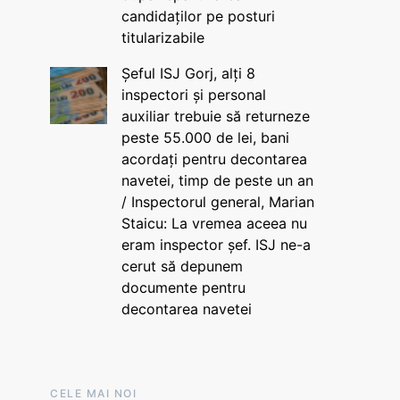
candidaților pe posturi
titularizabile
Șeful ISJ Gorj, alți 8
inspectori și personal
auxiliar trebuie să returneze
peste 55.000 de lei, bani
acordați pentru decontarea
navetei, timp de peste un an
/ Inspectorul general, Marian
Staicu: La vremea aceea nu
eram inspector șef. ISJ ne-a
cerut să depunem
documente pentru
decontarea navetei
CELE MAI NOI