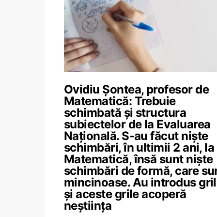
Ovidiu Șontea, profesor de
Matematică: Trebuie
schimbată și structura
subiectelor de la Evaluarea
Națională. S-au făcut niște
schimbări, în ultimii 2 ani, la
Matematică, însă sunt niște
schimbări de formă, care su
mincinoase. Au introdus gri
și aceste grile acoperă
neștiința