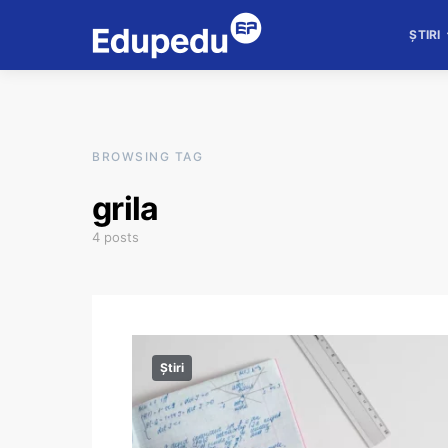
ȘTIRI
BROWSING TAG
grila
4 posts
Știri