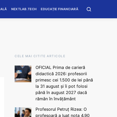
OALĂ
NEXTLAB.TECH
EDUCAȚIE FINANCIARĂ
CELE MAI CITITE ARTICOLE
OFICIAL Prima de carieră
didactică 2026: profesorii
primesc cei 1.500 de lei până
la 31 august și îi pot folosi
până în august 2027 dacă
rămân în învățământ
Profesorul Petruț Rizea: O
profesoară a luat nota 4.90