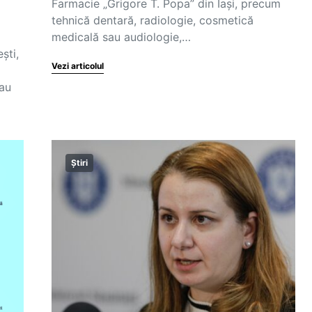
Farmacie „Grigore T. Popa” din Iași, precum
tehnică dentară, radiologie, cosmetică
medicală sau audiologie,…
ști,
Vezi articolul
-au
Știri