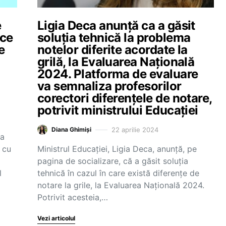
e
Ligia Deca anunță ca a găsit
ice
soluția tehnică la problema
e
notelor diferite acordate la
grilă, la Evaluarea Națională
2024. Platforma de evaluare
va semnaliza profesorilor
corectori diferențele de notare,
potrivit ministrului Educației
22 aprilie 2024
Diana Ghimiși
na
 cu
Ministrul Educației, Ligia Deca, anunță, pe
pagina de socializare, că a găsit soluția
l
tehnică în cazul în care există diferențe de
notare la grile, la Evaluarea Națională 2024.
Potrivit acesteia,…
Vezi articolul