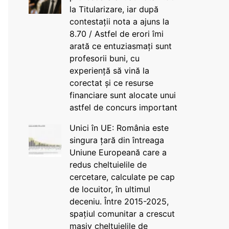
la Titularizare, iar după
contestații nota a ajuns la
8.70 / Astfel de erori îmi
arată ce entuziasmați sunt
profesorii buni, cu
experiență să vină la
corectat și ce resurse
financiare sunt alocate unui
astfel de concurs important
Unici în UE: România este
singura țară din întreaga
Uniune Europeană care a
redus cheltuielile de
cercetare, calculate pe cap
de locuitor, în ultimul
deceniu. Între 2015-2025,
spațiul comunitar a crescut
masiv cheltuielile de