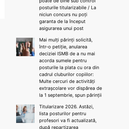
poate de bine sub control
posturile titularizabile / La
niciun concurs nu poți
garanta de la început
asigurarea unui post
Mai mulți părinți solicită,
într-o petiție, anularea
deciziei ISMB de a nu mai
acorda sumele pentru
posturile la plata cu ora din
cadrul cluburilor copiilor:
Multe cercuri de activități
extrașcolare vor dispărea de
la 1 septembrie, spun părinții
Titularizare 2026. Astăzi,
lista posturilor pentru
profesori va fi actualizată,
după repartizarea