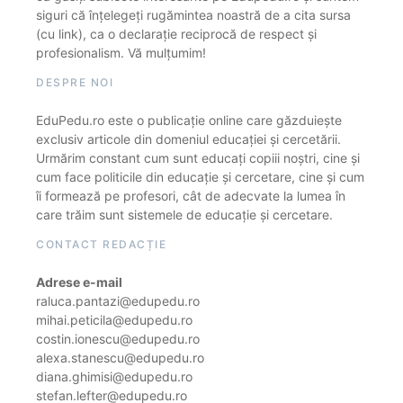
siguri că înțelegeți rugămintea noastră de a cita sursa
(cu link), ca o declarație reciprocă de respect și
profesionalism. Vă mulțumim!
DESPRE NOI
EduPedu.ro este o publicație online care găzduiește
exclusiv articole din domeniul educației și cercetării.
Urmărim constant cum sunt educați copiii noștri, cine și
cum face politicile din educație și cercetare, cine și cum
îi formează pe profesori, cât de adecvate la lumea în
care trăim sunt sistemele de educație și cercetare.
CONTACT REDACȚIE
Adrese e-mail
raluca.pantazi@edupedu.ro
mihai.peticila@edupedu.ro
costin.ionescu@edupedu.ro
alexa.stanescu@edupedu.ro
diana.ghimisi@edupedu.ro
stefan.lefter@edupedu.ro