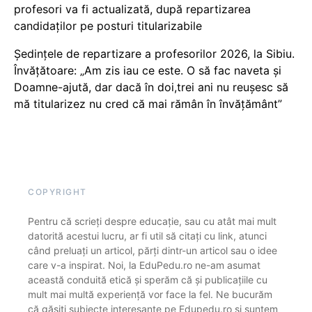
profesori va fi actualizată, după repartizarea
candidaților pe posturi titularizabile
Ședințele de repartizare a profesorilor 2026, la Sibiu.
Învățătoare: „Am zis iau ce este. O să fac naveta și
Doamne-ajută, dar dacă în doi,trei ani nu reușesc să
mă titularizez nu cred că mai rămân în învățământ”
COPYRIGHT
Pentru că scrieți despre educație, sau cu atât mai mult
datorită acestui lucru, ar fi util să citați cu link, atunci
când preluați un articol, părți dintr-un articol sau o idee
care v-a inspirat. Noi, la EduPedu.ro ne-am asumat
această conduită etică și sperăm că și publicațiile cu
mult mai multă experiență vor face la fel. Ne bucurăm
că găsiți subiecte interesante pe Edupedu.ro și suntem