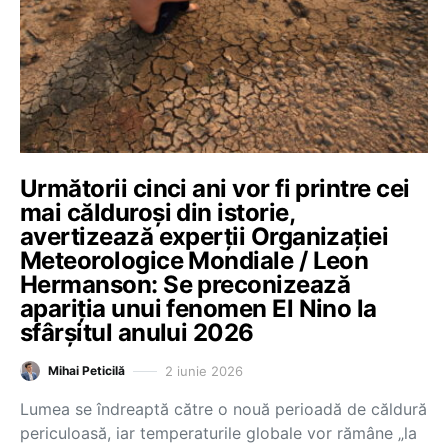
Următorii cinci ani vor fi printre cei
mai călduroși din istorie,
avertizează experții Organizației
Meteorologice Mondiale / Leon
Hermanson: Se preconizează
apariția unui fenomen El Nino la
sfârșitul anului 2026
2 iunie 2026
Mihai Peticilă
Lumea se îndreaptă către o nouă perioadă de căldură
periculoasă, iar temperaturile globale vor rămâne „la