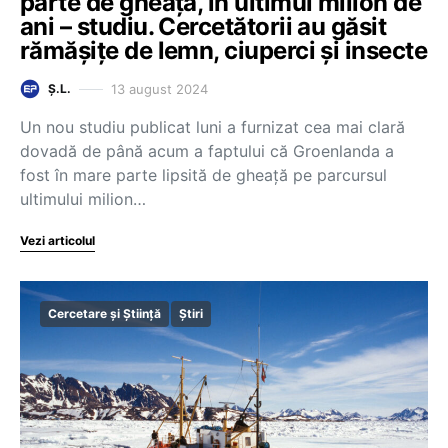
parte de gheață, în ultimul milion de
ani – studiu. Cercetătorii au găsit
rămășițe de lemn, ciuperci și insecte
13 august 2024
Ș.L.
Un nou studiu publicat luni a furnizat cea mai clară
dovadă de până acum a faptului că Groenlanda a
fost în mare parte lipsită de gheaţă pe parcursul
ultimului milion…
Vezi articolul
Cercetare și Știință
Știri