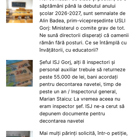
săptămâni până la debutul anului
școlar 2026-2027, sunt semnalate de
Alin Badea, prim-vicepreședinte USLI
Gorj: Ministerul o comite grav de tot.
Ne sună directorii disperați că oamenii
rămân fără posturi. Ce se întâmplă cu
învățătorii, cu educatorii?
Șeful ISJ Gorj, alți 8 inspectori și
personal auxiliar trebuie să returneze
peste 55.000 de lei, bani acordați
pentru decontarea navetei, timp de
peste un an / Inspectorul general,
Marian Staicu: La vremea aceea nu
eram inspector șef. ISJ ne-a cerut să
depunem documente pentru
decontarea navetei
Mai mulți părinți solicită, într-o petiție,