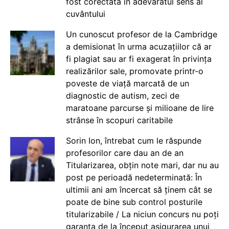
fost corectată în adevăratul sens al
cuvântului
Un cunoscut profesor de la Cambridge
a demisionat în urma acuzațiilor că ar
fi plagiat sau ar fi exagerat în privința
realizărilor sale, promovate printr-o
poveste de viață marcată de un
diagnostic de autism, zeci de
maratoane parcurse și milioane de lire
strânse în scopuri caritabile
Sorin Ion, întrebat cum le răspunde
profesorilor care dau an de an
Titularizarea, obțin note mari, dar nu au
post pe perioadă nedeterminată: În
ultimii ani am încercat să ținem cât se
poate de bine sub control posturile
titularizabile / La niciun concurs nu poți
garanta de la început asigurarea unui