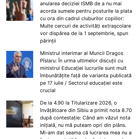
anularea deciziei ISMB de a nu mai
acorda sumele pentru posturile la plata
cu ora din cadrul cluburilor copiilor:
Multe cercuri de activități extrașcolare
vor dispărea de la 1 septembrie, spun
părinții
Ministrul interimar al Muncii Dragos
Pîslaru: În urma ultimelor discuții cu
ministrul Educației lucrurile sunt mult
îmbunătățite față de varianta publicată
pe 17 iulie / Sectorul educației este
crucial
De la 4.90 la Titularizare 2026, o
învățătoare din Sibiu a primit nota 8.70
după contestație: Când am văzut nota
inițială, nu mă puteam opri din plâns.
Mi-am dat seama că lucrarea mea nu a