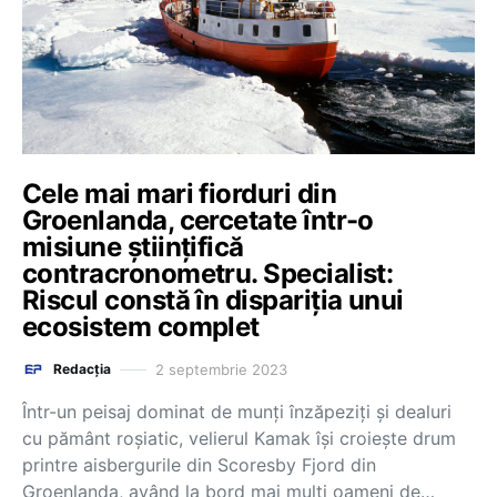
Cele mai mari fiorduri din
Groenlanda, cercetate într-o
misiune științifică
contracronometru. Specialist:
Riscul constă în dispariția unui
ecosistem complet
2 septembrie 2023
Redacția
Într-un peisaj dominat de munţi înzăpeziţi şi dealuri
cu pământ roşiatic, velierul Kamak îşi croieşte drum
printre aisbergurile din Scoresby Fjord din
Groenlanda, având la bord mai mulţi oameni de…