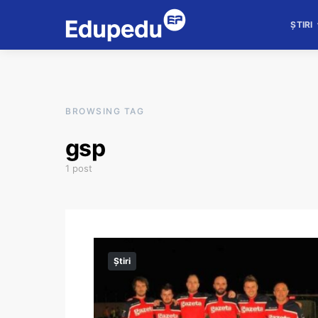
ȘTIRI
BROWSING TAG
gsp
1 post
Știri