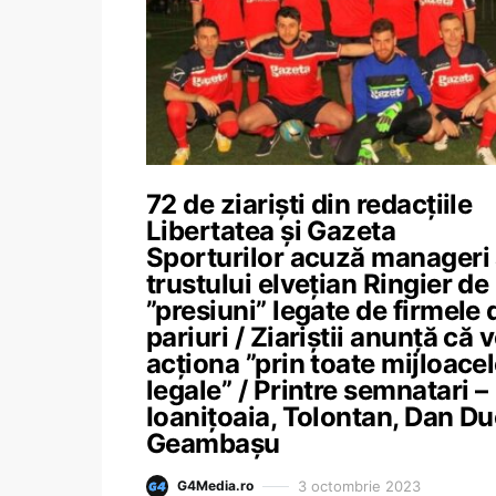
72 de ziariști din redacțiile
Libertatea și Gazeta
Sporturilor acuză manageri 
trustului elvețian Ringier de
”presiuni” legate de firmele 
pariuri / Ziariștii anunță că 
acționa ”prin toate mijloace
legale” / Printre semnatari –
Ioanițoaia, Tolontan, Dan Du
Geambașu
3 octombrie 2023
G4Media.ro