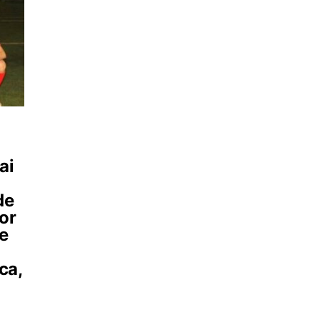
ai
de
vor
le
ca,