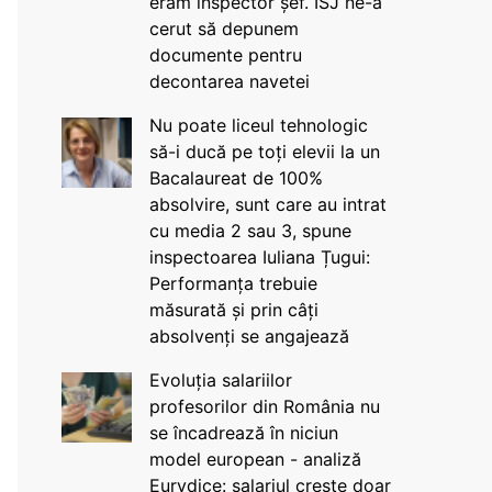
eram inspector șef. ISJ ne-a
cerut să depunem
documente pentru
decontarea navetei
Nu poate liceul tehnologic
să-i ducă pe toți elevii la un
Bacalaureat de 100%
absolvire, sunt care au intrat
cu media 2 sau 3, spune
inspectoarea Iuliana Țugui:
Performanța trebuie
măsurată și prin câți
absolvenți se angajează
Evoluția salariilor
profesorilor din România nu
se încadrează în niciun
model european - analiză
Eurydice: salariul crește doar