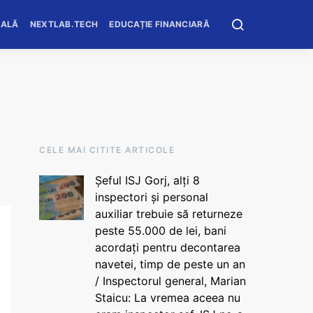
OALĂ
NEXTLAB.TECH
EDUCAȚIE FINANCIARĂ
CELE MAI CITITE ARTICOLE
Șeful ISJ Gorj, alți 8
inspectori și personal
auxiliar trebuie să returneze
peste 55.000 de lei, bani
acordați pentru decontarea
navetei, timp de peste un an
/ Inspectorul general, Marian
Staicu: La vremea aceea nu