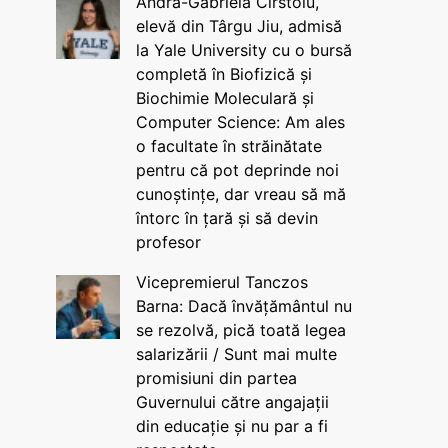
Andra-Gabriela Cîrstoiu,
elevă din Târgu Jiu, admisă
la Yale University cu o bursă
completă în Biofizică și
Biochimie Moleculară și
Computer Science: Am ales
o facultate în străinătate
pentru că pot deprinde noi
cunoștințe, dar vreau să mă
întorc în țară și să devin
profesor
Vicepremierul Tanczos
Barna: Dacă învățământul nu
se rezolvă, pică toată legea
salarizării / Sunt mai multe
promisiuni din partea
Guvernului către angajații
din educație și nu par a fi