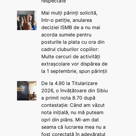
respectate
Mai mulți părinți solicită,
într-o petiție, anularea
deciziei ISMB de a nu mai
acorda sumele pentru
posturile la plata cu ora din
cadrul cluburilor copiilor:
Multe cercuri de activități
extrașcolare vor dispărea de
la 1 septembrie, spun părinții
De la 4.90 la Titularizare
2026, o învățătoare din Sibiu
a primit nota 8.70 după
contestație: Când am văzut
nota inițială, nu mă puteam
opri din plâns. Mi-am dat
seama că lucrarea mea nu a
fost corectată în adevăratul