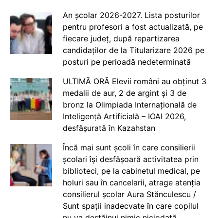
An școlar 2026-2027. Lista posturilor
pentru profesori a fost actualizată, pe
fiecare județ, după repartizarea
candidaților de la Titularizare 2026 pe
posturi pe perioadă nedeterminată
ULTIMĂ ORĂ Elevii români au obținut 3
medalii de aur, 2 de argint și 3 de
bronz la Olimpiada Internațională de
Inteligență Artificială – IOAI 2026,
desfășurată în Kazahstan
Încă mai sunt școli în care consilierii
școlari își desfășoară activitatea prin
biblioteci, pe la cabinetul medical, pe
holuri sau în cancelarii, atrage atenția
consilierul școlar Aura Stănculescu /
Sunt spații inadecvate în care copilul
nu va destăinui nimic niciodată