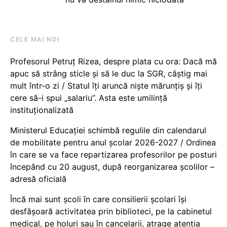
CELE MAI NOI
Profesorul Petruț Rizea, despre plata cu ora: Dacă mă
apuc să strâng sticle și să le duc la SGR, câștig mai
mult într-o zi / Statul îți aruncă niște mărunțiș și îți
cere să-i spui „salariu”. Asta este umilință
instituționalizată
Ministerul Educației schimbă regulile din calendarul
de mobilitate pentru anul școlar 2026-2027 / Ordinea
în care se va face repartizarea profesorilor pe posturi
începând cu 20 august, după reorganizarea școlilor –
adresă oficială
Încă mai sunt școli în care consilierii școlari își
desfășoară activitatea prin biblioteci, pe la cabinetul
medical, pe holuri sau în cancelarii, atrage atenția