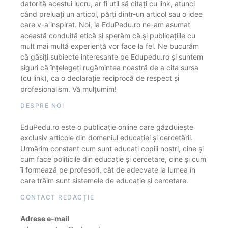
datorită acestui lucru, ar fi util să citați cu link, atunci
când preluați un articol, părți dintr-un articol sau o idee
care v-a inspirat. Noi, la EduPedu.ro ne-am asumat
această conduită etică și sperăm că și publicațiile cu
mult mai multă experiență vor face la fel. Ne bucurăm
că găsiți subiecte interesante pe Edupedu.ro și suntem
siguri că înțelegeți rugămintea noastră de a cita sursa
(cu link), ca o declarație reciprocă de respect și
profesionalism. Vă mulțumim!
DESPRE NOI
EduPedu.ro este o publicație online care găzduiește
exclusiv articole din domeniul educației și cercetării.
Urmărim constant cum sunt educați copiii noștri, cine și
cum face politicile din educație și cercetare, cine și cum
îi formează pe profesori, cât de adecvate la lumea în
care trăim sunt sistemele de educație și cercetare.
CONTACT REDACȚIE
Adrese e-mail