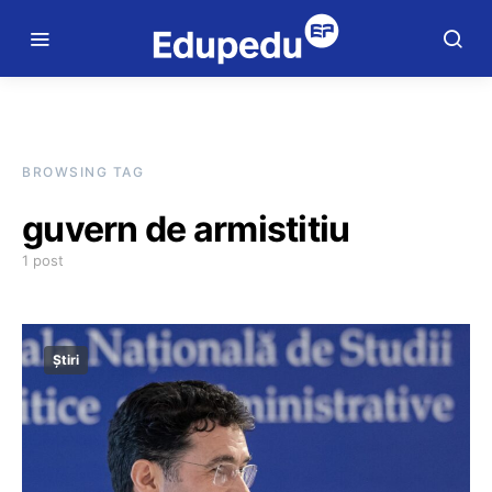
BROWSING TAG
guvern de armistitiu
1 post
Știri