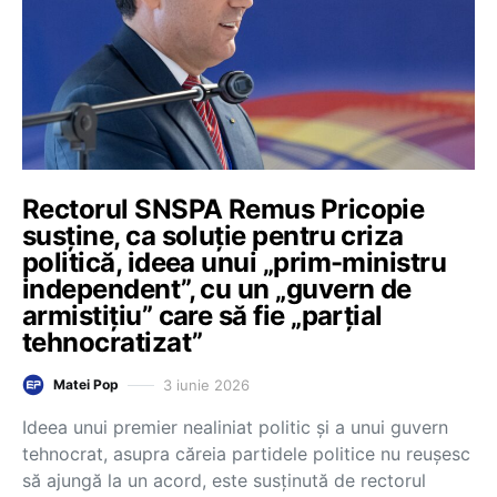
Rectorul SNSPA Remus Pricopie
susține, ca soluție pentru criza
politică, ideea unui „prim-ministru
independent”, cu un „guvern de
armistițiu” care să fie „parțial
tehnocratizat”
3 iunie 2026
Matei Pop
Ideea unui premier nealiniat politic și a unui guvern
tehnocrat, asupra căreia partidele politice nu reușesc
să ajungă la un acord, este susținută de rectorul