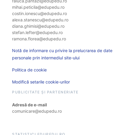
raluca.pantazi@edupedu.ro
mihai.peticila@edupedu.ro
costin.ionescu@edupedu.ro
alexa.stanescu@edupedu.ro
diana.ghimisi@edupedu.ro
stefan.lefter@edupedu.ro
ramona.florea@edupedu.ro
Notă de informare cu privire la prelucrarea de date
personale prin intermediul site-ului
Politica de cookie
Modifică setarile cookie-urilor
PUBLICITATE ȘI PARTENERIATE
Adresă de e-mail
comunicare@edupedu.ro
STATISTICI EDUPEDU.RO