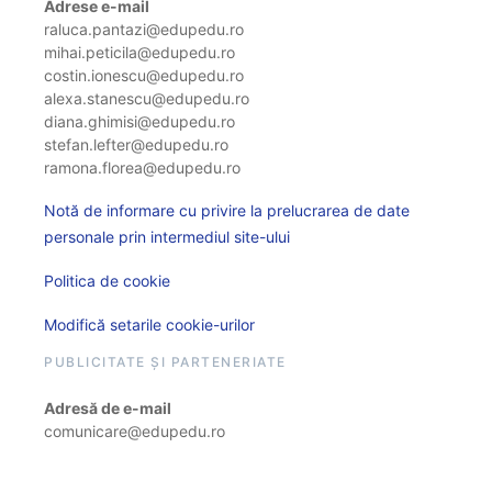
Adrese e-mail
raluca.pantazi@edupedu.ro
mihai.peticila@edupedu.ro
costin.ionescu@edupedu.ro
alexa.stanescu@edupedu.ro
diana.ghimisi@edupedu.ro
stefan.lefter@edupedu.ro
ramona.florea@edupedu.ro
Notă de informare cu privire la prelucrarea de date
personale prin intermediul site-ului
Politica de cookie
Modifică setarile cookie-urilor
PUBLICITATE ȘI PARTENERIATE
Adresă de e-mail
comunicare@edupedu.ro