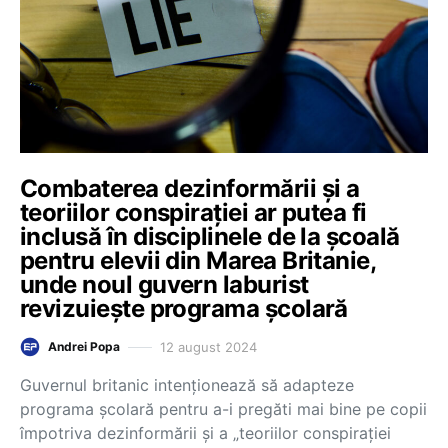
Combaterea dezinformării și a
teoriilor conspirației ar putea fi
inclusă în disciplinele de la școală
pentru elevii din Marea Britanie,
unde noul guvern laburist
revizuiește programa școlară
12 august 2024
Andrei Popa
Guvernul britanic intenţionează să adapteze
programa şcolară pentru a-i pregăti mai bine pe copii
împotriva dezinformării şi a „teoriilor conspiraţiei