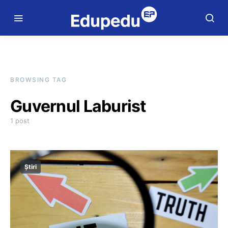
BROWSING TAG
Guvernul Laburist
1 post
Știri