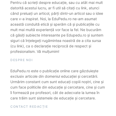
Pentru că scrieți despre educație, sau cu atât mai mult
datorită acestui lucru, ar fi util să citați cu link, atunci
când preluați un articol, părți dintr-un articol sau o idee
care v-a inspirat. Noi, la EduPedu.ro ne-am asumat
această conduită etică și sperăm că și publicațiile cu
mult mai multă experiență vor face la fel. Ne bucurăm
că găsiți subiecte interesante pe Edupedu.ro și suntem
siguri că înțelegeți rugămintea noastră de a cita sursa
(cu link), ca o declarație reciprocă de respect și
profesionalism. Vă mulțumim!
DESPRE NOI
EduPedu.ro este o publicație online care găzduiește
exclusiv articole din domeniul educației și cercetării.
Urmărim constant cum sunt educați copiii noștri, cine și
cum face politicile din educație și cercetare, cine și cum
îi formează pe profesori, cât de adecvate la lumea în
care trăim sunt sistemele de educație și cercetare.
CONTACT REDACȚIE