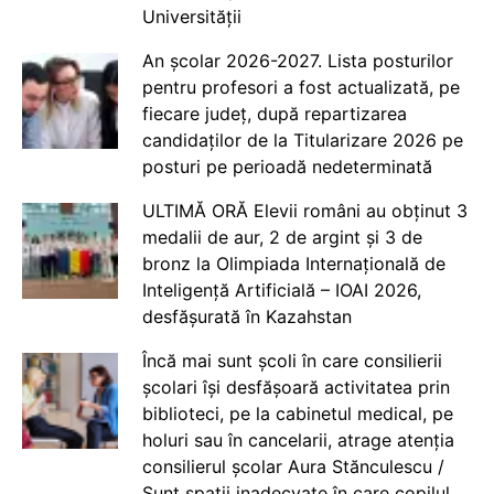
Universității
An școlar 2026-2027. Lista posturilor
pentru profesori a fost actualizată, pe
fiecare județ, după repartizarea
candidaților de la Titularizare 2026 pe
posturi pe perioadă nedeterminată
ULTIMĂ ORĂ Elevii români au obținut 3
medalii de aur, 2 de argint și 3 de
bronz la Olimpiada Internațională de
Inteligență Artificială – IOAI 2026,
desfășurată în Kazahstan
Încă mai sunt școli în care consilierii
școlari își desfășoară activitatea prin
biblioteci, pe la cabinetul medical, pe
holuri sau în cancelarii, atrage atenția
consilierul școlar Aura Stănculescu /
Sunt spații inadecvate în care copilul