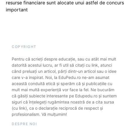
resurse financiare sunt alocate unui astfel de concurs
important
COPYRIGHT
Pentru că scrieți despre educație, sau cu atât mai mult
datorită acestui lucru, ar fi util să citați cu link, atunci
când preluați un articol, părți dintr-un articol sau o idee
care v-a inspirat. Noi, la EduPedu.ro ne-am asumat
această conduită etică și sperăm că și publicațiile cu
mult mai multă experiență vor face la fel. Ne bucurăm
că găsiți subiecte interesante pe Edupedu.ro și suntem
siguri că înțelegeți rugămintea noastră de a cita sursa
(cu link), ca o declarație reciprocă de respect și
profesionalism. Vă mulțumim!
DESPRE NOI