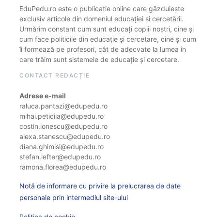
EduPedu.ro este o publicație online care găzduiește
exclusiv articole din domeniul educației și cercetării.
Urmărim constant cum sunt educați copiii noștri, cine și
cum face politicile din educație și cercetare, cine și cum
îi formează pe profesori, cât de adecvate la lumea în
care trăim sunt sistemele de educație și cercetare.
CONTACT REDACȚIE
Adrese e-mail
raluca.pantazi@edupedu.ro
mihai.peticila@edupedu.ro
costin.ionescu@edupedu.ro
alexa.stanescu@edupedu.ro
diana.ghimisi@edupedu.ro
stefan.lefter@edupedu.ro
ramona.florea@edupedu.ro
Notă de informare cu privire la prelucrarea de date
personale prin intermediul site-ului
Politica de cookie