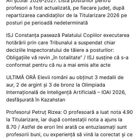
An școlar 2026-2027. Lista posturilor pentru
profesori a fost actualizată, pe fiecare județ, după
repartizarea candidaților de la Titularizare 2026 pe
posturi pe perioadă nedeterminată
ISJ Constanța pasează Palatului Copiilor executarea
hotărârii prin care Tribunalul a suspendat chiar
deciziile Inspectoratului de tăiere a posturilor:
Obligațiile vă revin „în totalitate” / ISJ susține că s-a
conformat pentru că nu a mai emis alte acte
ULTIMĂ ORĂ Elevii români au obținut 3 medalii de
aur, 2 de argint și 3 de bronz la Olimpiada
Internațională de Inteligență Artificială – IOAI 2026,
desfășurată în Kazahstan
Profesorul Petruț Rizea: O profesoară a luat nota 4.90
la Titularizare, iar după contestații nota a ajuns la
8.70 / Astfel de erori îmi arată ce entuziasmați sunt
profesorii buni, cu experiență să vină la corectat și ce