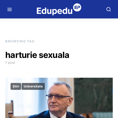
BROWSING TAG
harturie sexuala
1 post
Știri
Universitate