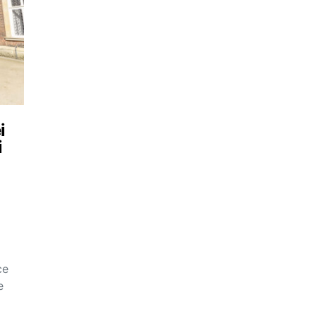
i
i
ce
e