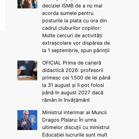
deciziei ISMB de a nu mai
acorda sumele pentru
posturile la plata cu ora din
cadrul cluburilor copiilor:
Multe cercuri de activități
extrașcolare vor dispărea de
la 1 septembrie, spun părinții
OFICIAL Prima de carieră
didactică 2026: profesorii
primesc cei 1.500 de lei până
la 31 august și îi pot folosi
până în august 2027 dacă
rămân în învățământ
Ministrul interimar al Muncii
Dragos Pîslaru: În urma
ultimelor discuții cu ministrul
Educației lucrurile sunt mult