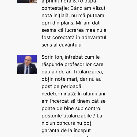
a primit nota 8.70 după
contestație: Când am văzut
nota inițială, nu mă puteam
opri din plâns. Mi-am dat
seama că lucrarea mea nu a
fost corectată în adevăratul
sens al cuvântului
Sorin Ion, întrebat cum le
răspunde profesorilor care
dau an de an Titularizarea,
obțin note mari, dar nu au
post pe perioadă
nedeterminată: În ultimii ani
am încercat să ținem cât se
poate de bine sub control
posturile titularizabile / La
niciun concurs nu poți
garanta de la început