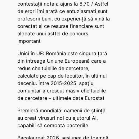
contestații nota a ajuns la 8.70 / Astfel
de erori îmi arată ce entuziasmați sunt
profesorii buni, cu experiență să vină la
corectat și ce resurse financiare sunt
alocate unui astfel de concurs
important
Unici în UE: România este singura țară
din întreaga Uniune Europeană care a
redus cheltuielile de cercetare,
calculate pe cap de locuitor, în ultimul
deceniu. Între 2015-2025, spațiul
comunitar a crescut masiv cheltuielile
de cercetare – ultimele date Eurostat
Premieră mondială: oamenii de știință
au creat virusuri noi cu ajutorul AI,
capabili să combată bacteriile
Bacalaureat 2026, sesiunea de toamnă.