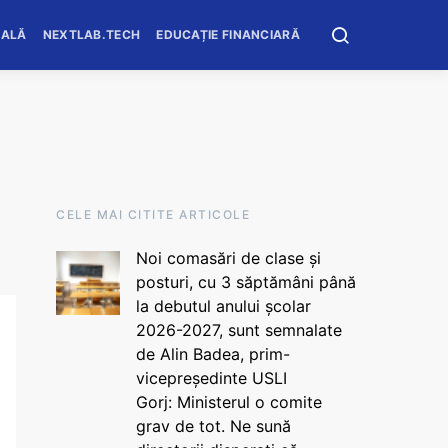
OALĂ
NEXTLAB.TECH
EDUCAȚIE FINANCIARĂ
CELE MAI CITITE ARTICOLE
Noi comasări de clase și
posturi, cu 3 săptămâni până
la debutul anului școlar
2026-2027, sunt semnalate
de Alin Badea, prim-
vicepreședinte USLI
Gorj: Ministerul o comite
grav de tot. Ne sună