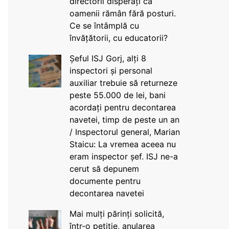
directorii disperați că
oamenii rămân fără posturi.
Ce se întâmplă cu
învățătorii, cu educatorii?
Șeful ISJ Gorj, alți 8
inspectori și personal
auxiliar trebuie să returneze
peste 55.000 de lei, bani
acordați pentru decontarea
navetei, timp de peste un an
/ Inspectorul general, Marian
Staicu: La vremea aceea nu
eram inspector șef. ISJ ne-a
cerut să depunem
documente pentru
decontarea navetei
Mai mulți părinți solicită,
într-o petiție, anularea