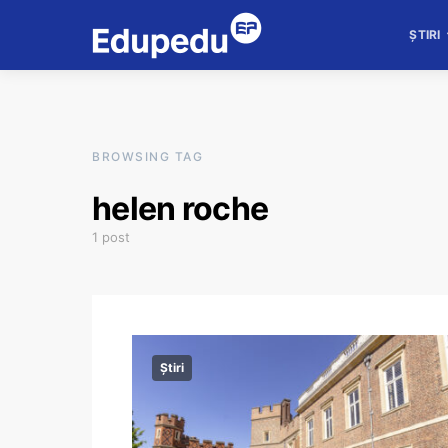
ȘTIRI
BROWSING TAG
helen roche
1 post
Știri