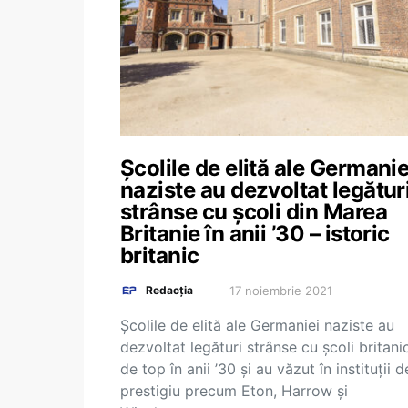
Şcolile de elită ale Germanie
naziste au dezvoltat legătur
strânse cu şcoli din Marea
Britanie în anii ’30 – istoric
britanic
17 noiembrie 2021
Redacția
Şcolile de elită ale Germaniei naziste au
dezvoltat legături strânse cu şcoli britani
de top în anii ’30 şi au văzut în instituţii d
prestigiu precum Eton, Harrow şi