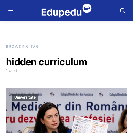
BROWSING TAG
hidden curriculum
1 post
Universitate