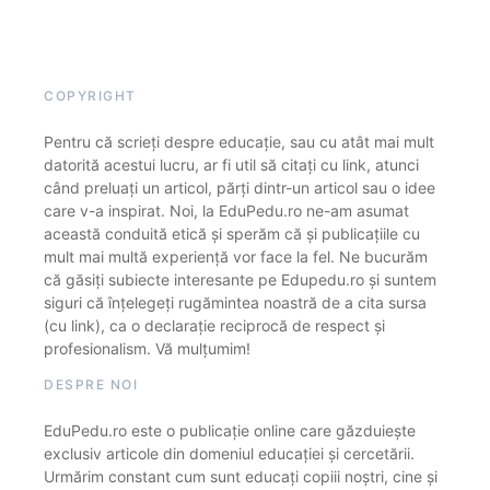
COPYRIGHT
Pentru că scrieți despre educație, sau cu atât mai mult
datorită acestui lucru, ar fi util să citați cu link, atunci
când preluați un articol, părți dintr-un articol sau o idee
care v-a inspirat. Noi, la EduPedu.ro ne-am asumat
această conduită etică și sperăm că și publicațiile cu
mult mai multă experiență vor face la fel. Ne bucurăm
că găsiți subiecte interesante pe Edupedu.ro și suntem
siguri că înțelegeți rugămintea noastră de a cita sursa
(cu link), ca o declarație reciprocă de respect și
profesionalism. Vă mulțumim!
DESPRE NOI
EduPedu.ro este o publicație online care găzduiește
exclusiv articole din domeniul educației și cercetării.
Urmărim constant cum sunt educați copiii noștri, cine și