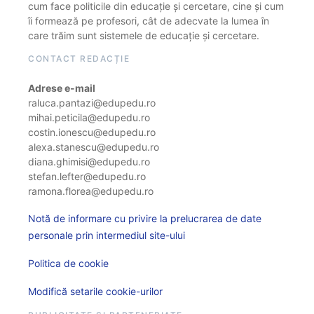
cum face politicile din educație și cercetare, cine și cum
îi formează pe profesori, cât de adecvate la lumea în
care trăim sunt sistemele de educație și cercetare.
CONTACT REDACȚIE
Adrese e-mail
raluca.pantazi@edupedu.ro
mihai.peticila@edupedu.ro
costin.ionescu@edupedu.ro
alexa.stanescu@edupedu.ro
diana.ghimisi@edupedu.ro
stefan.lefter@edupedu.ro
ramona.florea@edupedu.ro
Notă de informare cu privire la prelucrarea de date
personale prin intermediul site-ului
Politica de cookie
Modifică setarile cookie-urilor