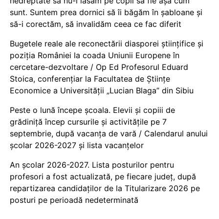
nedreptate să nu-i lăsăm pe copii să fie așa cum
sunt. Suntem prea dornici să îi băgăm în șabloane și
să-i corectăm, să invalidăm ceea ce fac diferit
Bugetele reale ale reconectării diasporei științifice și
poziția României la coada Uniunii Europene în
cercetare-dezvoltare / Op Ed Profesorul Eduard
Stoica, conferențiar la Facultatea de Științe
Economice a Universității „Lucian Blaga” din Sibiu
Peste o lună începe școala. Elevii și copiii de
grădiniță încep cursurile și activitățile pe 7
septembrie, după vacanța de vară / Calendarul anului
școlar 2026-2027 și lista vacanțelor
An școlar 2026-2027. Lista posturilor pentru
profesori a fost actualizată, pe fiecare județ, după
repartizarea candidaților de la Titularizare 2026 pe
posturi pe perioadă nedeterminată