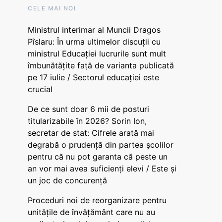
CELE MAI NOI
Ministrul interimar al Muncii Dragos
Pîslaru: În urma ultimelor discuții cu
ministrul Educației lucrurile sunt mult
îmbunătățite față de varianta publicată
pe 17 iulie / Sectorul educației este
crucial
De ce sunt doar 6 mii de posturi
titularizabile în 2026? Sorin Ion,
secretar de stat: Cifrele arată mai
degrabă o prudență din partea școlilor
pentru că nu pot garanta că peste un
an vor mai avea suficienți elevi / Este și
un joc de concurență
Proceduri noi de reorganizare pentru
unitățile de învățământ care nu au