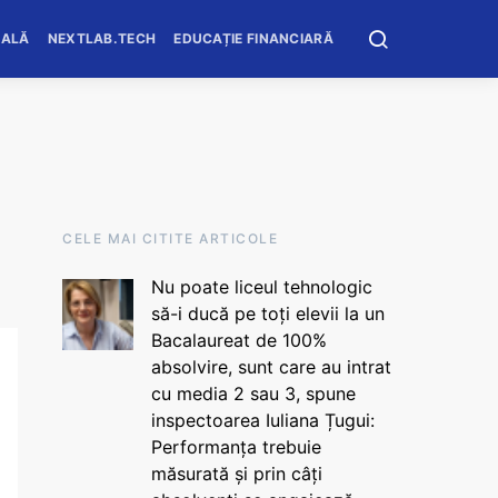
OALĂ
NEXTLAB.TECH
EDUCAȚIE FINANCIARĂ
CELE MAI CITITE ARTICOLE
Nu poate liceul tehnologic
să-i ducă pe toți elevii la un
Bacalaureat de 100%
absolvire, sunt care au intrat
cu media 2 sau 3, spune
inspectoarea Iuliana Țugui:
Performanța trebuie
măsurată și prin câți