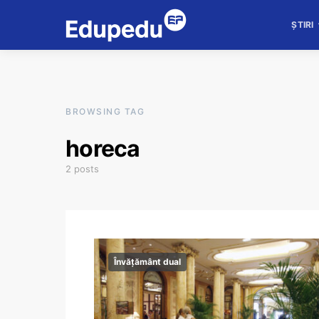
ȘTIRI
BROWSING TAG
horeca
2 posts
Învățământ dual