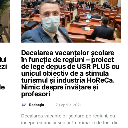
Decalarea vacanțelor școlare
ul
în funcție de regiuni – proiect
ezi
de lege depus de USR PLUS cu
i
unicul obiectiv de a stimula
turismul şi industria HoReCa.
de
Nimic despre învățare și
profesori
20 aprilie 2021
Redacția
Decalarea vacanțelor școlare pe regiuni, cu
începerea anului școlar în prima zi de luni din