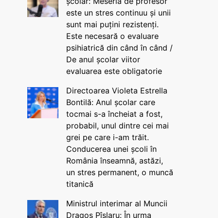
școlar: Meseria de profesor
este un stres continuu și unii
sunt mai puțini rezistenți.
Este necesară o evaluare
psihiatrică din când în când /
De anul școlar viitor
evaluarea este obligatorie
Directoarea Violeta Estrella
Bontilă: Anul școlar care
tocmai s-a încheiat a fost,
probabil, unul dintre cei mai
grei pe care i-am trăit.
Conducerea unei școli în
România înseamnă, astăzi,
un stres permanent, o muncă
titanică
Ministrul interimar al Muncii
Dragos Pîslaru: În urma