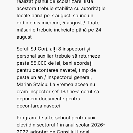
realizat planul de școlarizare: lista
acestora trebuie stabilită cu autoritățile
locale până pe 7 august, spune un
ordin emis miercuri, 5 august / Toate
măsurile trebuie încheiate până pe 24
august
Șeful ISJ Gorj, alți 8 inspectori și
personal auxiliar trebuie să returneze
peste 55.000 de lei, bani acordați
pentru decontarea navetei, timp de
peste un an / Inspectorul general,
Marian Staicu: La vremea aceea nu
eram inspector șef. ISJ ne-a cerut să
depunem documente pentru
decontarea navetei
Program de afterschool pentru unii
elevi din sectorul 1 în anul școlar 2026-
2027, adoptat de Consiliul Local: