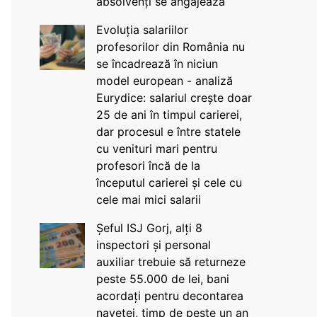
absolvenți se angajează
Evoluția salariilor
profesorilor din România nu
se încadrează în niciun
model european - analiză
Eurydice: salariul crește doar
25 de ani în timpul carierei,
dar procesul e între statele
cu venituri mari pentru
profesori încă de la
începutul carierei și cele cu
cele mai mici salarii
Șeful ISJ Gorj, alți 8
inspectori și personal
auxiliar trebuie să returneze
peste 55.000 de lei, bani
acordați pentru decontarea
navetei, timp de peste un an