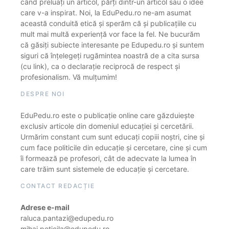
când preluați un articol, părți dintr-un articol sau o idee
care v-a inspirat. Noi, la EduPedu.ro ne-am asumat
această conduită etică și sperăm că și publicațiile cu
mult mai multă experiență vor face la fel. Ne bucurăm
că găsiți subiecte interesante pe Edupedu.ro și suntem
siguri că înțelegeți rugămintea noastră de a cita sursa
(cu link), ca o declarație reciprocă de respect și
profesionalism. Vă mulțumim!
DESPRE NOI
EduPedu.ro este o publicație online care găzduiește
exclusiv articole din domeniul educației și cercetării.
Urmărim constant cum sunt educați copiii noștri, cine și
cum face politicile din educație și cercetare, cine și cum
îi formează pe profesori, cât de adecvate la lumea în
care trăim sunt sistemele de educație și cercetare.
CONTACT REDACȚIE
Adrese e-mail
raluca.pantazi@edupedu.ro
mihai.peticila@edupedu.ro