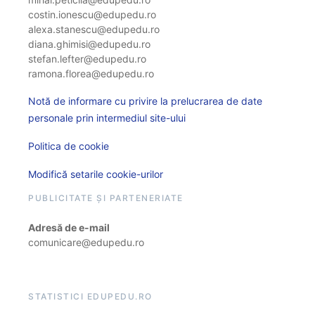
costin.ionescu@edupedu.ro
alexa.stanescu@edupedu.ro
diana.ghimisi@edupedu.ro
stefan.lefter@edupedu.ro
ramona.florea@edupedu.ro
Notă de informare cu privire la prelucrarea de date
personale prin intermediul site-ului
Politica de cookie
Modifică setarile cookie-urilor
PUBLICITATE ȘI PARTENERIATE
Adresă de e-mail
comunicare@edupedu.ro
STATISTICI EDUPEDU.RO