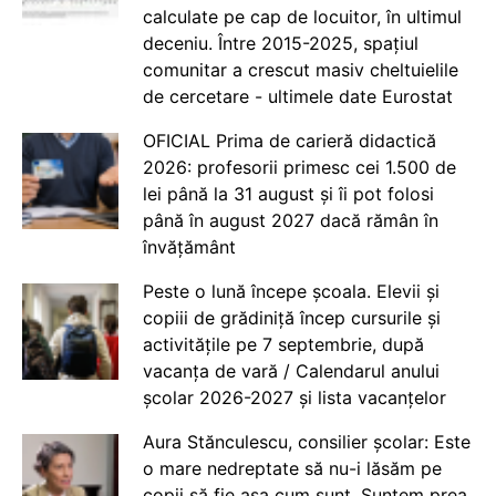
calculate pe cap de locuitor, în ultimul
deceniu. Între 2015-2025, spațiul
comunitar a crescut masiv cheltuielile
de cercetare - ultimele date Eurostat
OFICIAL Prima de carieră didactică
2026: profesorii primesc cei 1.500 de
lei până la 31 august și îi pot folosi
până în august 2027 dacă rămân în
învățământ
Peste o lună începe școala. Elevii și
copiii de grădiniță încep cursurile și
activitățile pe 7 septembrie, după
vacanța de vară / Calendarul anului
școlar 2026-2027 și lista vacanțelor
Aura Stănculescu, consilier școlar: Este
o mare nedreptate să nu-i lăsăm pe
copii să fie așa cum sunt. Suntem prea