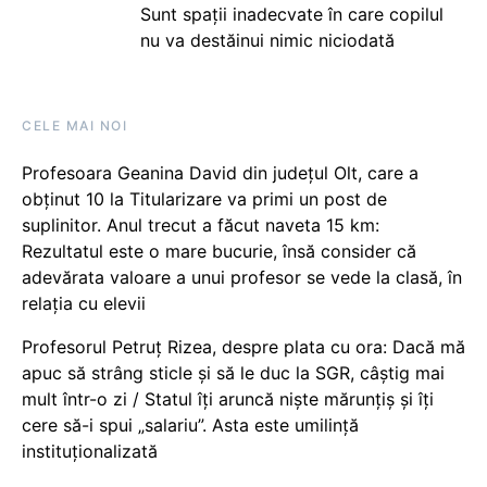
Sunt spații inadecvate în care copilul
nu va destăinui nimic niciodată
CELE MAI NOI
Profesoara Geanina David din județul Olt, care a
obținut 10 la Titularizare va primi un post de
suplinitor. Anul trecut a făcut naveta 15 km:
Rezultatul este o mare bucurie, însă consider că
adevărata valoare a unui profesor se vede la clasă, în
relația cu elevii
Profesorul Petruț Rizea, despre plata cu ora: Dacă mă
apuc să strâng sticle și să le duc la SGR, câștig mai
mult într-o zi / Statul îți aruncă niște mărunțiș și îți
cere să-i spui „salariu”. Asta este umilință
instituționalizată