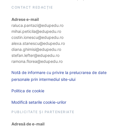
CONTACT REDACȚIE
Adrese e-mail
raluca.pantazi@edupedu.ro
mihai.peticila@edupedu.ro
costin.ionescu@edupedu.ro
alexa.stanescu@edupedu.ro
diana.ghimisi@edupedu.ro
stefan.lefter@edupedu.ro
ramona.florea@edupedu.ro
Notă de informare cu privire la prelucrarea de date
personale prin intermediul site-ului
Politica de cookie
Modifică setarile cookie-urilor
PUBLICITATE ȘI PARTENERIATE
Adresă de e-mail