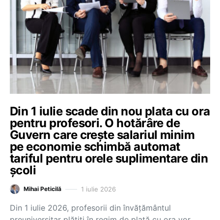
Din 1 iulie scade din nou plata cu ora
pentru profesori. O hotărâre de
Guvern care crește salariul minim
pe economie schimbă automat
tariful pentru orele suplimentare din
școli
1 iulie 2026
Mihai Peticilă
Din 1 iulie 2026, profesorii din învățământul
preuniversitar plătiți în regim de plată cu ora vor