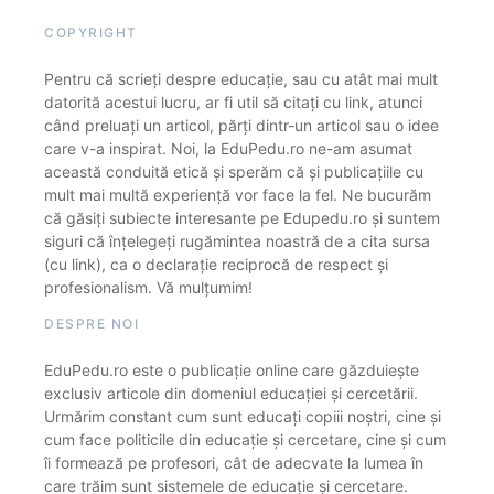
COPYRIGHT
Pentru că scrieți despre educație, sau cu atât mai mult
datorită acestui lucru, ar fi util să citați cu link, atunci
când preluați un articol, părți dintr-un articol sau o idee
care v-a inspirat. Noi, la EduPedu.ro ne-am asumat
această conduită etică și sperăm că și publicațiile cu
mult mai multă experiență vor face la fel. Ne bucurăm
că găsiți subiecte interesante pe Edupedu.ro și suntem
siguri că înțelegeți rugămintea noastră de a cita sursa
(cu link), ca o declarație reciprocă de respect și
profesionalism. Vă mulțumim!
DESPRE NOI
EduPedu.ro este o publicație online care găzduiește
exclusiv articole din domeniul educației și cercetării.
Urmărim constant cum sunt educați copiii noștri, cine și
cum face politicile din educație și cercetare, cine și cum
îi formează pe profesori, cât de adecvate la lumea în
care trăim sunt sistemele de educație și cercetare.