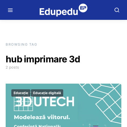
BROWSING TAG
hub imprimare 3d
2 posts
Educație
Educație digitală