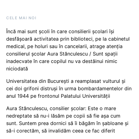
CELE MAI NOI
Încă mai sunt școli în care consilierii școlari își
desfășoară activitatea prin biblioteci, pe la cabinetul
medical, pe holuri sau în cancelarii, atrage atenția
consilierul școlar Aura Stănculescu / Sunt spații
inadecvate în care copilul nu va destăinui nimic
niciodată
Universitatea din București a reamplasat vulturul și
cei doi grifoni distruși în urma bombardamentelor din
anul 1944 pe frontonul Palatului Universității
Aura Stănculescu, consilier școlar: Este o mare
nedreptate să nu-i lăsăm pe copii să fie așa cum
sunt. Suntem prea dornici să îi băgăm în șabloane și
să-i corectăm, să invalidăm ceea ce fac diferit