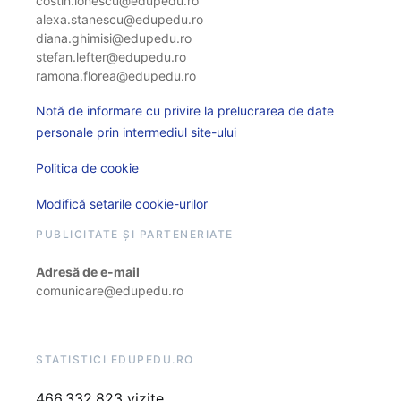
costin.ionescu@edupedu.ro
alexa.stanescu@edupedu.ro
diana.ghimisi@edupedu.ro
stefan.lefter@edupedu.ro
ramona.florea@edupedu.ro
Notă de informare cu privire la prelucrarea de date
personale prin intermediul site-ului
Politica de cookie
Modifică setarile cookie-urilor
PUBLICITATE ȘI PARTENERIATE
Adresă de e-mail
comunicare@edupedu.ro
STATISTICI EDUPEDU.RO
466.332.823 vizite