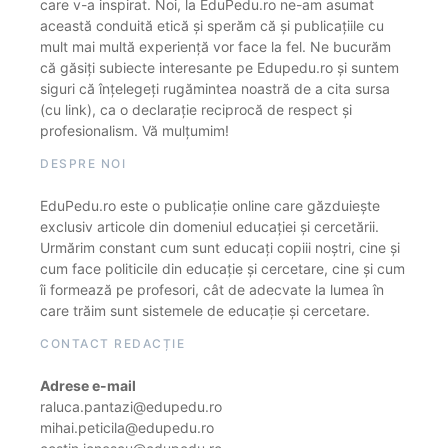
care v-a inspirat. Noi, la EduPedu.ro ne-am asumat
această conduită etică și sperăm că și publicațiile cu
mult mai multă experiență vor face la fel. Ne bucurăm
că găsiți subiecte interesante pe Edupedu.ro și suntem
siguri că înțelegeți rugămintea noastră de a cita sursa
(cu link), ca o declarație reciprocă de respect și
profesionalism. Vă mulțumim!
DESPRE NOI
EduPedu.ro este o publicație online care găzduiește
exclusiv articole din domeniul educației și cercetării.
Urmărim constant cum sunt educați copiii noștri, cine și
cum face politicile din educație și cercetare, cine și cum
îi formează pe profesori, cât de adecvate la lumea în
care trăim sunt sistemele de educație și cercetare.
CONTACT REDACȚIE
Adrese e-mail
raluca.pantazi@edupedu.ro
mihai.peticila@edupedu.ro