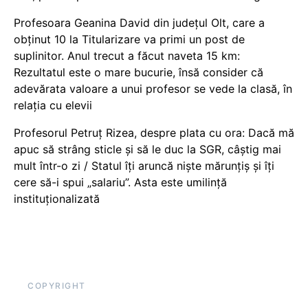
Profesoara Geanina David din județul Olt, care a
obținut 10 la Titularizare va primi un post de
suplinitor. Anul trecut a făcut naveta 15 km:
Rezultatul este o mare bucurie, însă consider că
adevărata valoare a unui profesor se vede la clasă, în
relația cu elevii
Profesorul Petruț Rizea, despre plata cu ora: Dacă mă
apuc să strâng sticle și să le duc la SGR, câștig mai
mult într-o zi / Statul îți aruncă niște mărunțiș și îți
cere să-i spui „salariu”. Asta este umilință
instituționalizată
COPYRIGHT