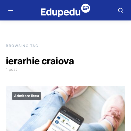
BROWSING TAG
ierarhie craiova
1 post
Admitere liceu