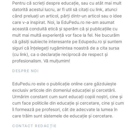
Pentru că scrieți despre educație, sau cu atât mai mult
datorită acestui lucru, ar fi util să citați cu link, atunci
când preluați un articol, părți dintr-un articol sau o idee
care v-a inspirat. Noi, la EduPedu.ro ne-am asumat
această conduită etică și sperăm că și publicațiile cu
mult mai multă experiență vor face la fel. Ne bucurăm
că găsiți subiecte interesante pe Edupedu.ro și suntem
siguri că înțelegeți rugămintea noastră de a cita sursa
(cu link), ca o declarație reciprocă de respect și
profesionalism. Vă mulțumim!
DESPRE NOI
EduPedu.ro este o publicație online care găzduiește
exclusiv articole din domeniul educației și cercetării.
Urmărim constant cum sunt educați copiii noștri, cine și
cum face politicile din educație și cercetare, cine și cum
îi formează pe profesori, cât de adecvate la lumea în
care trăim sunt sistemele de educație și cercetare.
CONTACT REDACȚIE