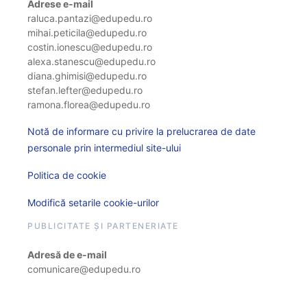
Adrese e-mail
raluca.pantazi@edupedu.ro
mihai.peticila@edupedu.ro
costin.ionescu@edupedu.ro
alexa.stanescu@edupedu.ro
diana.ghimisi@edupedu.ro
stefan.lefter@edupedu.ro
ramona.florea@edupedu.ro
Notă de informare cu privire la prelucrarea de date
personale prin intermediul site-ului
Politica de cookie
Modifică setarile cookie-urilor
PUBLICITATE ȘI PARTENERIATE
Adresă de e-mail
comunicare@edupedu.ro