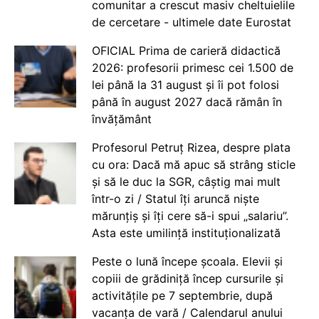
comunitar a crescut masiv cheltuielile
de cercetare - ultimele date Eurostat
OFICIAL Prima de carieră didactică
2026: profesorii primesc cei 1.500 de
lei până la 31 august și îi pot folosi
până în august 2027 dacă rămân în
învățământ
Profesorul Petruț Rizea, despre plata
cu ora: Dacă mă apuc să strâng sticle
și să le duc la SGR, câștig mai mult
într-o zi / Statul îți aruncă niște
mărunțiș și îți cere să-i spui „salariu”.
Asta este umilință instituționalizată
Peste o lună începe școala. Elevii și
copiii de grădiniță încep cursurile și
activitățile pe 7 septembrie, după
vacanța de vară / Calendarul anului