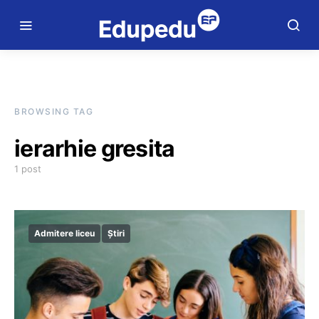
BROWSING TAG
ierarhie gresita
1 post
Admitere liceu
Știri