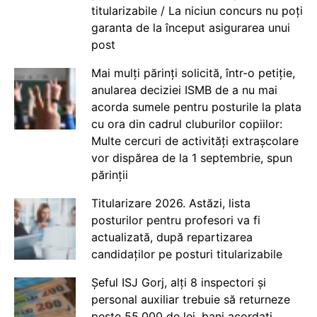
titularizabile / La niciun concurs nu poți
garanta de la început asigurarea unui
post
Mai mulți părinți solicită, într-o petiție,
anularea deciziei ISMB de a nu mai
acorda sumele pentru posturile la plata
cu ora din cadrul cluburilor copiilor:
Multe cercuri de activități extrașcolare
vor dispărea de la 1 septembrie, spun
părinții
Titularizare 2026. Astăzi, lista
posturilor pentru profesori va fi
actualizată, după repartizarea
candidaților pe posturi titularizabile
Șeful ISJ Gorj, alți 8 inspectori și
personal auxiliar trebuie să returneze
peste 55.000 de lei, bani acordați