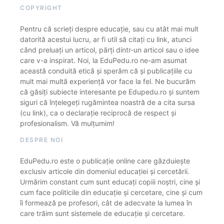
COPYRIGHT
Pentru că scrieți despre educație, sau cu atât mai mult
datorită acestui lucru, ar fi util să citați cu link, atunci
când preluați un articol, părți dintr-un articol sau o idee
care v-a inspirat. Noi, la EduPedu.ro ne-am asumat
această conduită etică și sperăm că și publicațiile cu
mult mai multă experiență vor face la fel. Ne bucurăm
că găsiți subiecte interesante pe Edupedu.ro și suntem
siguri că înțelegeți rugămintea noastră de a cita sursa
(cu link), ca o declarație reciprocă de respect și
profesionalism. Vă mulțumim!
DESPRE NOI
EduPedu.ro este o publicație online care găzduiește
exclusiv articole din domeniul educației și cercetării.
Urmărim constant cum sunt educați copiii noștri, cine și
cum face politicile din educație și cercetare, cine și cum
îi formează pe profesori, cât de adecvate la lumea în
care trăim sunt sistemele de educație și cercetare.