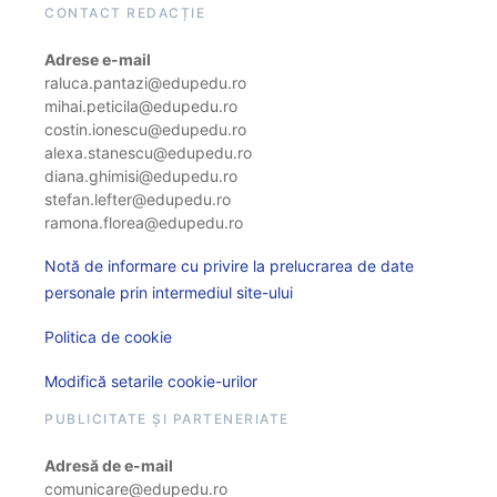
CONTACT REDACȚIE
Adrese e-mail
raluca.pantazi@edupedu.ro
mihai.peticila@edupedu.ro
costin.ionescu@edupedu.ro
alexa.stanescu@edupedu.ro
diana.ghimisi@edupedu.ro
stefan.lefter@edupedu.ro
ramona.florea@edupedu.ro
Notă de informare cu privire la prelucrarea de date
personale prin intermediul site-ului
Politica de cookie
Modifică setarile cookie-urilor
PUBLICITATE ȘI PARTENERIATE
Adresă de e-mail
comunicare@edupedu.ro