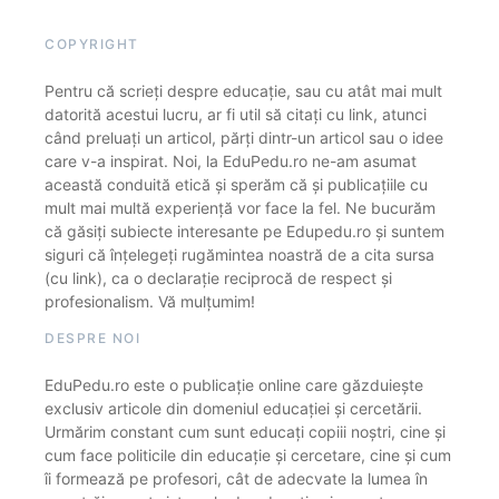
COPYRIGHT
Pentru că scrieți despre educație, sau cu atât mai mult
datorită acestui lucru, ar fi util să citați cu link, atunci
când preluați un articol, părți dintr-un articol sau o idee
care v-a inspirat. Noi, la EduPedu.ro ne-am asumat
această conduită etică și sperăm că și publicațiile cu
mult mai multă experiență vor face la fel. Ne bucurăm
că găsiți subiecte interesante pe Edupedu.ro și suntem
siguri că înțelegeți rugămintea noastră de a cita sursa
(cu link), ca o declarație reciprocă de respect și
profesionalism. Vă mulțumim!
DESPRE NOI
EduPedu.ro este o publicație online care găzduiește
exclusiv articole din domeniul educației și cercetării.
Urmărim constant cum sunt educați copiii noștri, cine și
cum face politicile din educație și cercetare, cine și cum
îi formează pe profesori, cât de adecvate la lumea în