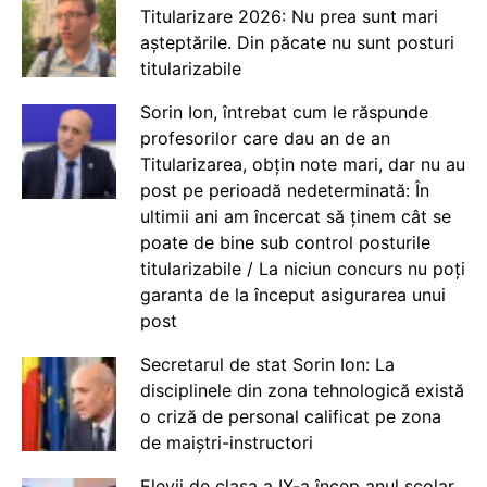
Titularizare 2026: Nu prea sunt mari
așteptările. Din păcate nu sunt posturi
titularizabile
Sorin Ion, întrebat cum le răspunde
profesorilor care dau an de an
Titularizarea, obțin note mari, dar nu au
post pe perioadă nedeterminată: În
ultimii ani am încercat să ținem cât se
poate de bine sub control posturile
titularizabile / La niciun concurs nu poți
garanta de la început asigurarea unui
post
Secretarul de stat Sorin Ion: La
disciplinele din zona tehnologică există
o criză de personal calificat pe zona
de maiștri-instructori
Elevii de clasa a IX-a încep anul școlar