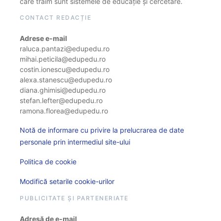
care trăim sunt sistemele de educație și cercetare.
CONTACT REDACȚIE
Adrese e-mail
raluca.pantazi@edupedu.ro
mihai.peticila@edupedu.ro
costin.ionescu@edupedu.ro
alexa.stanescu@edupedu.ro
diana.ghimisi@edupedu.ro
stefan.lefter@edupedu.ro
ramona.florea@edupedu.ro
Notă de informare cu privire la prelucrarea de date
personale prin intermediul site-ului
Politica de cookie
Modifică setarile cookie-urilor
PUBLICITATE ȘI PARTENERIATE
Adresă de e-mail