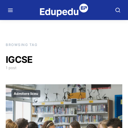
BROWSING TAG
IGCSE
1 post
Admitere liceu