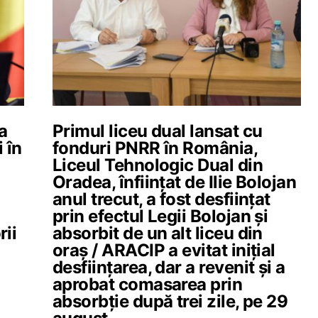
a
Primul liceu dual lansat cu
 în
fonduri PNRR în România,
Liceul Tehnologic Dual din
Oradea, înființat de Ilie Bolojan
anul trecut, a fost desființat
prin efectul Legii Bolojan și
ii
absorbit de un alt liceu din
oraș / ARACIP a evitat inițial
desființarea, dar a revenit și a
aprobat comasarea prin
absorbție după trei zile, pe 29