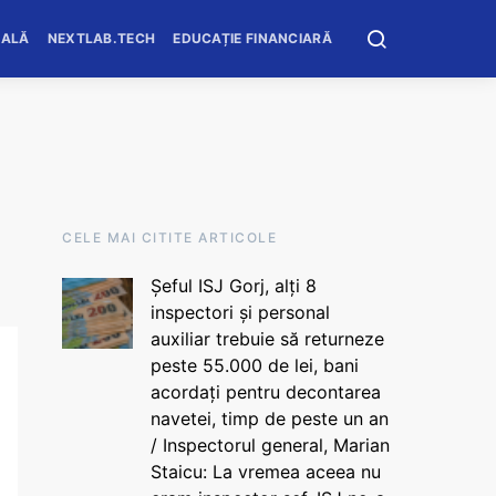
OALĂ
NEXTLAB.TECH
EDUCAȚIE FINANCIARĂ
CELE MAI CITITE ARTICOLE
Șeful ISJ Gorj, alți 8
inspectori și personal
auxiliar trebuie să returneze
peste 55.000 de lei, bani
acordați pentru decontarea
navetei, timp de peste un an
/ Inspectorul general, Marian
Staicu: La vremea aceea nu