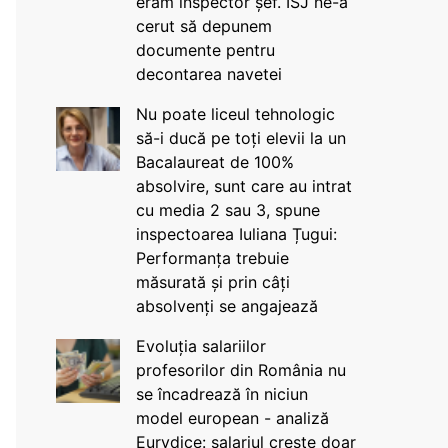
eram inspector șef. ISJ ne-a
cerut să depunem
documente pentru
decontarea navetei
Nu poate liceul tehnologic
să-i ducă pe toți elevii la un
Bacalaureat de 100%
absolvire, sunt care au intrat
cu media 2 sau 3, spune
inspectoarea Iuliana Țugui:
Performanța trebuie
măsurată și prin câți
absolvenți se angajează
Evoluția salariilor
profesorilor din România nu
se încadrează în niciun
model european - analiză
Eurydice: salariul crește doar