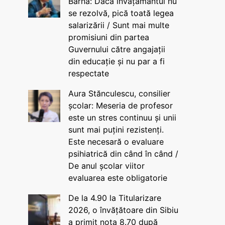
Barna: Dacă învățământul nu
se rezolvă, pică toată legea
salarizării / Sunt mai multe
promisiuni din partea
Guvernului către angajații
din educație și nu par a fi
respectate
Aura Stănculescu, consilier
școlar: Meseria de profesor
este un stres continuu și unii
sunt mai puțini rezistenți.
Este necesară o evaluare
psihiatrică din când în când /
De anul școlar viitor
evaluarea este obligatorie
De la 4.90 la Titularizare
2026, o învățătoare din Sibiu
a primit nota 8.70 după