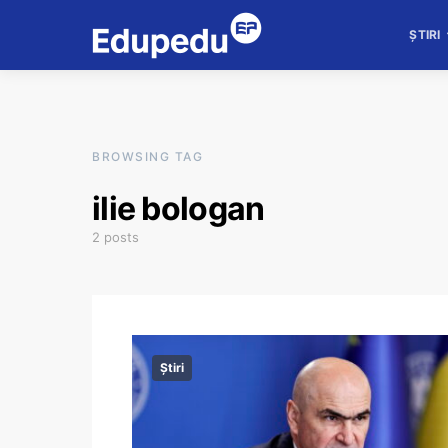
ȘTIRI
BROWSING TAG
ilie bologan
2 posts
Știri