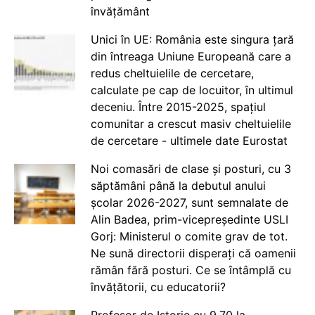
învățământ
Unici în UE: România este singura țară
din întreaga Uniune Europeană care a
redus cheltuielile de cercetare,
calculate pe cap de locuitor, în ultimul
deceniu. Între 2015-2025, spațiul
comunitar a crescut masiv cheltuielile
de cercetare - ultimele date Eurostat
Noi comasări de clase și posturi, cu 3
săptămâni până la debutul anului
școlar 2026-2027, sunt semnalate de
Alin Badea, prim-vicepreședinte USLI
Gorj: Ministerul o comite grav de tot.
Ne sună directorii disperați că oamenii
rămân fără posturi. Ce se întâmplă cu
învățătorii, cu educatorii?
Profesor de Istorie cu 9.70 la