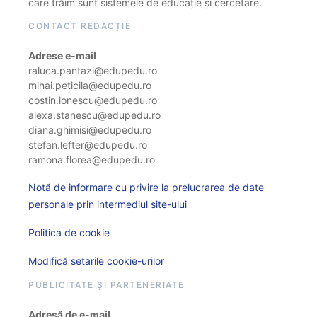
care trăim sunt sistemele de educație și cercetare.
CONTACT REDACȚIE
Adrese e-mail
raluca.pantazi@edupedu.ro
mihai.peticila@edupedu.ro
costin.ionescu@edupedu.ro
alexa.stanescu@edupedu.ro
diana.ghimisi@edupedu.ro
stefan.lefter@edupedu.ro
ramona.florea@edupedu.ro
Notă de informare cu privire la prelucrarea de date
personale prin intermediul site-ului
Politica de cookie
Modifică setarile cookie-urilor
PUBLICITATE ȘI PARTENERIATE
Adresă de e-mail