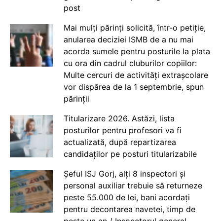
post
Mai mulți părinți solicită, într-o petiție,
anularea deciziei ISMB de a nu mai
acorda sumele pentru posturile la plata
cu ora din cadrul cluburilor copiilor:
Multe cercuri de activități extrașcolare
vor dispărea de la 1 septembrie, spun
părinții
Titularizare 2026. Astăzi, lista
posturilor pentru profesori va fi
actualizată, după repartizarea
candidaților pe posturi titularizabile
Șeful ISJ Gorj, alți 8 inspectori și
personal auxiliar trebuie să returneze
peste 55.000 de lei, bani acordați
pentru decontarea navetei, timp de
peste un an / Inspectorul general,