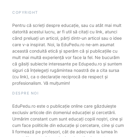
COPYRIGHT
Pentru că scrieți despre educație, sau cu atât mai mult
datorită acestui lucru, ar fi util să citați cu link, atunci
când preluați un articol, părți dintr-un articol sau o idee
care v-a inspirat. Noi, la EduPedu.ro ne-am asumat
această conduită etică și sperăm că și publicațiile cu
mult mai multă experiență vor face la fel. Ne bucurăm
că găsiți subiecte interesante pe Edupedu.ro și suntem
siguri că înțelegeți rugămintea noastră de a cita sursa
(cu link), ca o declarație reciprocă de respect și
profesionalism. Vă mulțumim!
DESPRE NOI
EduPedu.ro este o publicație online care găzduiește
exclusiv articole din domeniul educației și cercetării.
Urmărim constant cum sunt educați copiii noștri, cine și
cum face politicile din educație și cercetare, cine și cum
îi formează pe profesori, cât de adecvate la lumea în