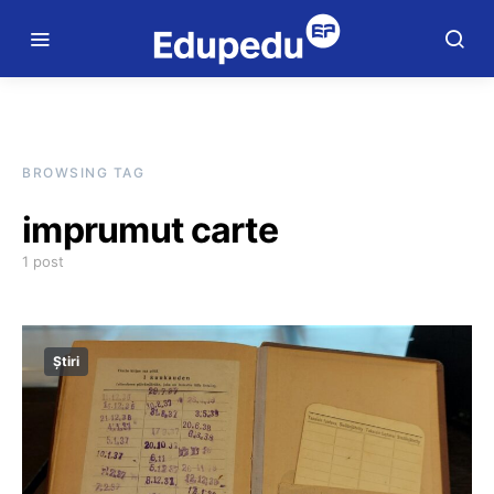
BROWSING TAG
imprumut carte
1 post
Știri