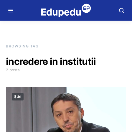
BROWSING TAG
incredere in institutii
2 posts
Știri