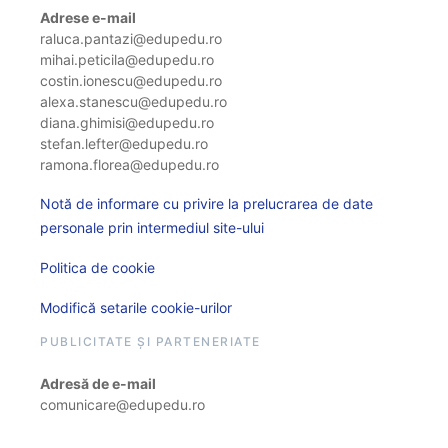
Adrese e-mail
raluca.pantazi@edupedu.ro
mihai.peticila@edupedu.ro
costin.ionescu@edupedu.ro
alexa.stanescu@edupedu.ro
diana.ghimisi@edupedu.ro
stefan.lefter@edupedu.ro
ramona.florea@edupedu.ro
Notă de informare cu privire la prelucrarea de date
personale prin intermediul site-ului
Politica de cookie
Modifică setarile cookie-urilor
PUBLICITATE ȘI PARTENERIATE
Adresă de e-mail
comunicare@edupedu.ro