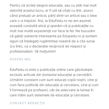
Pentru că scrieți despre educație, sau cu atât mai mult
datorită acestui lucru, ar fi util să citați cu link, atunci
când preluați un articol, părți dintr-un articol sau o idee
care v-a inspirat. Noi, la EduPedu.ro ne-am asumat
această conduită etică și sperăm că și publicațiile cu
mult mai multă experiență vor face la fel. Ne bucurăm
că găsiți subiecte interesante pe Edupedu.ro și suntem
siguri că înțelegeți rugămintea noastră de a cita sursa
(cu link), ca o declarație reciprocă de respect și
profesionalism. Vă mulțumim!
DESPRE NOI
EduPedu.ro este o publicație online care găzduiește
exclusiv articole din domeniul educației și cercetării.
Urmărim constant cum sunt educați copiii noștri, cine și
cum face politicile din educație și cercetare, cine și cum
îi formează pe profesori, cât de adecvate la lumea în
care trăim sunt sistemele de educație și cercetare.
CONTACT REDACȚIE