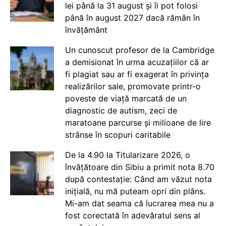
lei până la 31 august și îi pot folosi
până în august 2027 dacă rămân în
învățământ
Un cunoscut profesor de la Cambridge
a demisionat în urma acuzațiilor că ar
fi plagiat sau ar fi exagerat în privința
realizărilor sale, promovate printr-o
poveste de viață marcată de un
diagnostic de autism, zeci de
maratoane parcurse și milioane de lire
strânse în scopuri caritabile
De la 4.90 la Titularizare 2026, o
învățătoare din Sibiu a primit nota 8.70
după contestație: Când am văzut nota
inițială, nu mă puteam opri din plâns.
Mi-am dat seama că lucrarea mea nu a
fost corectată în adevăratul sens al