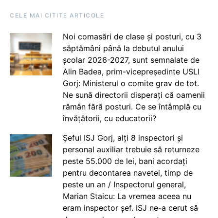
CELE MAI CITITE ARTICOLE
Noi comasări de clase și posturi, cu 3
săptămâni până la debutul anului
școlar 2026-2027, sunt semnalate de
Alin Badea, prim-vicepreședinte USLI
Gorj: Ministerul o comite grav de tot.
Ne sună directorii disperați că oamenii
rămân fără posturi. Ce se întâmplă cu
învățătorii, cu educatorii?
Șeful ISJ Gorj, alți 8 inspectori și
personal auxiliar trebuie să returneze
peste 55.000 de lei, bani acordați
pentru decontarea navetei, timp de
peste un an / Inspectorul general,
Marian Staicu: La vremea aceea nu
eram inspector șef. ISJ ne-a cerut să