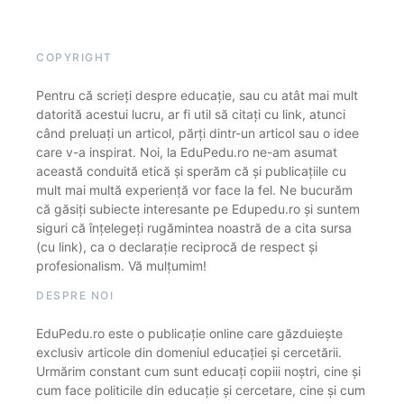
COPYRIGHT
Pentru că scrieți despre educație, sau cu atât mai mult
datorită acestui lucru, ar fi util să citați cu link, atunci
când preluați un articol, părți dintr-un articol sau o idee
care v-a inspirat. Noi, la EduPedu.ro ne-am asumat
această conduită etică și sperăm că și publicațiile cu
mult mai multă experiență vor face la fel. Ne bucurăm
că găsiți subiecte interesante pe Edupedu.ro și suntem
siguri că înțelegeți rugămintea noastră de a cita sursa
(cu link), ca o declarație reciprocă de respect și
profesionalism. Vă mulțumim!
DESPRE NOI
EduPedu.ro este o publicație online care găzduiește
exclusiv articole din domeniul educației și cercetării.
Urmărim constant cum sunt educați copiii noștri, cine și
cum face politicile din educație și cercetare, cine și cum