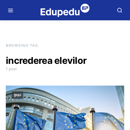
BROWSING TAG
increderea elevilor
1 post
Știri