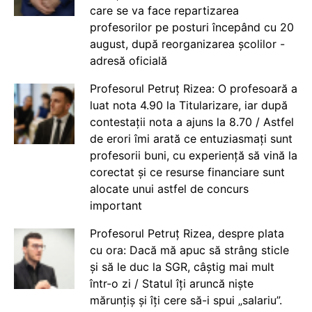
care se va face repartizarea
profesorilor pe posturi începând cu 20
august, după reorganizarea școlilor -
adresă oficială
Profesorul Petruț Rizea: O profesoară a
luat nota 4.90 la Titularizare, iar după
contestații nota a ajuns la 8.70 / Astfel
de erori îmi arată ce entuziasmați sunt
profesorii buni, cu experiență să vină la
corectat și ce resurse financiare sunt
alocate unui astfel de concurs
important
Profesorul Petruț Rizea, despre plata
cu ora: Dacă mă apuc să strâng sticle
și să le duc la SGR, câștig mai mult
într-o zi / Statul îți aruncă niște
mărunțiș și îți cere să-i spui „salariu”.