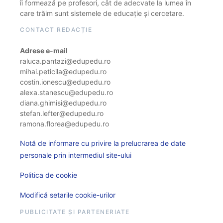
îi formează pe profesori, cât de adecvate la lumea în
care trăim sunt sistemele de educație și cercetare.
CONTACT REDACȚIE
Adrese e-mail
raluca.pantazi@edupedu.ro
mihai.peticila@edupedu.ro
costin.ionescu@edupedu.ro
alexa.stanescu@edupedu.ro
diana.ghimisi@edupedu.ro
stefan.lefter@edupedu.ro
ramona.florea@edupedu.ro
Notă de informare cu privire la prelucrarea de date
personale prin intermediul site-ului
Politica de cookie
Modifică setarile cookie-urilor
PUBLICITATE ȘI PARTENERIATE