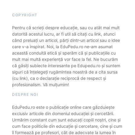
COPYRIGHT
Pentru că scrieți despre educație, sau cu atât mai mult
datorită acestui lucru, ar fi util să citați cu link, atunci
când preluați un articol, părți dintr-un articol sau o idee
care v-a inspirat. Noi, la EduPedu.ro ne-am asumat
această conduită etică și sperăm că și publicațiile cu
mult mai multă experiență vor face la fel. Ne bucurăm
că găsiți subiecte interesante pe Edupedu.ro și suntem
siguri că înțelegeți rugămintea noastră de a cita sursa
(cu link), ca o declarație reciprocă de respect și
profesionalism. Vă mulțumim!
DESPRE NOI
EduPedu.ro este o publicație online care găzduiește
exclusiv articole din domeniul educației și cercetării.
Urmărim constant cum sunt educați copiii noștri, cine și
cum face politicile din educație și cercetare, cine și cum
îi formează pe profesori, cât de adecvate la lumea în