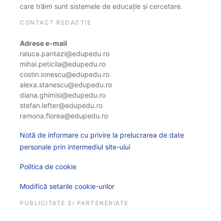
care trăim sunt sistemele de educație și cercetare.
CONTACT REDACȚIE
Adrese e-mail
raluca.pantazi@edupedu.ro
mihai.peticila@edupedu.ro
costin.ionescu@edupedu.ro
alexa.stanescu@edupedu.ro
diana.ghimisi@edupedu.ro
stefan.lefter@edupedu.ro
ramona.florea@edupedu.ro
Notă de informare cu privire la prelucrarea de date
personale prin intermediul site-ului
Politica de cookie
Modifică setarile cookie-urilor
PUBLICITATE ȘI PARTENERIATE