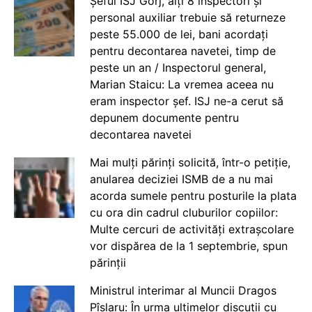
Șeful ISJ Gorj, alți 8 inspectori și
personal auxiliar trebuie să returneze
peste 55.000 de lei, bani acordați
pentru decontarea navetei, timp de
peste un an / Inspectorul general,
Marian Staicu: La vremea aceea nu
eram inspector șef. ISJ ne-a cerut să
depunem documente pentru
decontarea navetei
Mai mulți părinți solicită, într-o petiție,
anularea deciziei ISMB de a nu mai
acorda sumele pentru posturile la plata
cu ora din cadrul cluburilor copiilor:
Multe cercuri de activități extrașcolare
vor dispărea de la 1 septembrie, spun
părinții
Ministrul interimar al Muncii Dragos
Pîslaru: În urma ultimelor discuții cu