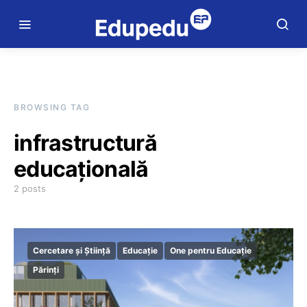
BROWSING TAG
infrastructură
educațională
2 posts
Cercetare și Știință
Educație
One pentru Educație
Părinți