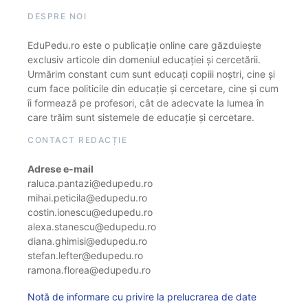
DESPRE NOI
EduPedu.ro este o publicație online care găzduiește
exclusiv articole din domeniul educației și cercetării.
Urmărim constant cum sunt educați copiii noștri, cine și
cum face politicile din educație și cercetare, cine și cum
îi formează pe profesori, cât de adecvate la lumea în
care trăim sunt sistemele de educație și cercetare.
CONTACT REDACȚIE
Adrese e-mail
raluca.pantazi@edupedu.ro
mihai.peticila@edupedu.ro
costin.ionescu@edupedu.ro
alexa.stanescu@edupedu.ro
diana.ghimisi@edupedu.ro
stefan.lefter@edupedu.ro
ramona.florea@edupedu.ro
Notă de informare cu privire la prelucrarea de date