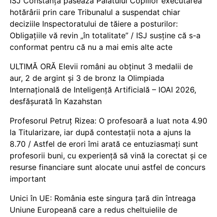
ISJ Constanța pasează Palatului Copiilor executarea
hotărârii prin care Tribunalul a suspendat chiar
deciziile Inspectoratului de tăiere a posturilor:
Obligațiile vă revin „în totalitate” / ISJ susține că s-a
conformat pentru că nu a mai emis alte acte
ULTIMĂ ORĂ Elevii români au obținut 3 medalii de
aur, 2 de argint și 3 de bronz la Olimpiada
Internațională de Inteligență Artificială – IOAI 2026,
desfășurată în Kazahstan
Profesorul Petruț Rizea: O profesoară a luat nota 4.90
la Titularizare, iar după contestații nota a ajuns la
8.70 / Astfel de erori îmi arată ce entuziasmați sunt
profesorii buni, cu experiență să vină la corectat și ce
resurse financiare sunt alocate unui astfel de concurs
important
Unici în UE: România este singura țară din întreaga
Uniune Europeană care a redus cheltuielile de