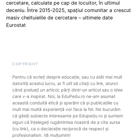
cercetare, calculate pe cap de locuitor, în ultimul
deceniu. Între 2015-2025, spațiul comunitar a crescut
masiv cheltuielile de cercetare – ultimele date
Eurostat
COPYRIGHT
Pentru că scrieți despre educație, sau cu atât mai mult
datorită acestui lucru, ar fi util să citați cu link, atunci
când preluați un articol, părți dintr-un articol sau o idee
care v-a inspirat. Noi, la EduPedu.ro ne-am asumat
această conduită etică și sperăm că și publicațiile cu
mult mai multă experiență vor face la fel. Ne bucurăm
că găsiți subiecte interesante pe Edupedu.ro și suntem
siguri că înțelegeți rugămintea noastră de a cita sursa
(cu link), ca o declarație reciprocă de respect și
profesionalism. Vă mulțumim!