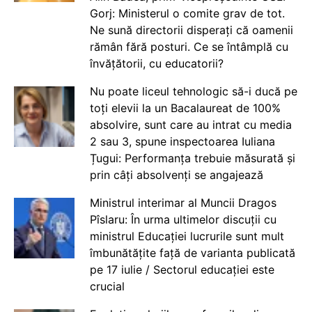
Gorj: Ministerul o comite grav de tot.
Ne sună directorii disperați că oamenii
rămân fără posturi. Ce se întâmplă cu
învățătorii, cu educatorii?
Nu poate liceul tehnologic să-i ducă pe
toți elevii la un Bacalaureat de 100%
absolvire, sunt care au intrat cu media
2 sau 3, spune inspectoarea Iuliana
Țugui: Performanța trebuie măsurată și
prin câți absolvenți se angajează
Ministrul interimar al Muncii Dragos
Pîslaru: În urma ultimelor discuții cu
ministrul Educației lucrurile sunt mult
îmbunătățite față de varianta publicată
pe 17 iulie / Sectorul educației este
crucial