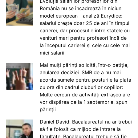
Evoluția salariilor profesorilor din
România nu se încadrează în niciun
model european - analiză Eurydice:
salariul crește doar 25 de ani în timpul
carierei, dar procesul e între statele cu
venituri mari pentru profesori încă de
la începutul carierei și cele cu cele mai
mici salarii
Mai mulți părinți solicită, într-o petiție,
anularea deciziei ISMB de a nu mai
acorda sumele pentru posturile la plata
cu ora din cadrul cluburilor copiilor:
Multe cercuri de activități extrașcolare
vor dispărea de la 1 septembrie, spun
părinții
Daniel David: Bacalaureatul nu ar trebui
să fie folosit ca mijloc de intrare la
facultate. Bacalaureatul trebuie să fie