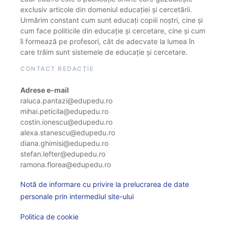
exclusiv articole din domeniul educației și cercetării.
Urmărim constant cum sunt educați copiii noștri, cine și
cum face politicile din educație și cercetare, cine și cum
îi formează pe profesori, cât de adecvate la lumea în
care trăim sunt sistemele de educație și cercetare.
CONTACT REDACȚIE
Adrese e-mail
raluca.pantazi@edupedu.ro
mihai.peticila@edupedu.ro
costin.ionescu@edupedu.ro
alexa.stanescu@edupedu.ro
diana.ghimisi@edupedu.ro
stefan.lefter@edupedu.ro
ramona.florea@edupedu.ro
Notă de informare cu privire la prelucrarea de date
personale prin intermediul site-ului
Politica de cookie