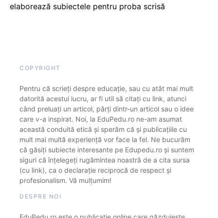
elaborează subiectele pentru proba scrisă
COPYRIGHT
Pentru că scrieți despre educație, sau cu atât mai mult
datorită acestui lucru, ar fi util să citați cu link, atunci
când preluați un articol, părți dintr-un articol sau o idee
care v-a inspirat. Noi, la EduPedu.ro ne-am asumat
această conduită etică și sperăm că și publicațiile cu
mult mai multă experiență vor face la fel. Ne bucurăm
că găsiți subiecte interesante pe Edupedu.ro și suntem
siguri că înțelegeți rugămintea noastră de a cita sursa
(cu link), ca o declarație reciprocă de respect și
profesionalism. Vă mulțumim!
DESPRE NOI
EduPedu.ro este o publicație online care găzduiește