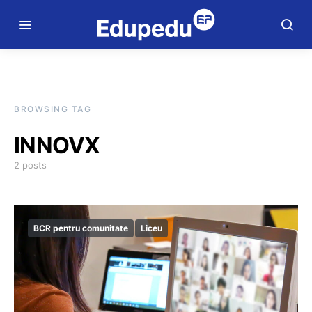
BROWSING TAG
INNOVX
2 posts
BCR pentru comunitate
Liceu