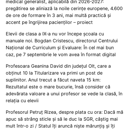
medical generalist, aplicabilă din 2026-2027:
pregătirea se aliniază la noile cerințe europene, 4.600
de ore de formare în 3 ani, mai multă practică și
accent pe îngrijirea pacienților – proiect
Elevii de clasa a IX-a nu vor începe școala cu
manuale noi. Bogdan Cristescu, directorul Centrului
Național de Curriculum și Evaluare: În cel mai bun
caz, pe 7 septembrie le vom avea în format digital
Profesoara Geanina David din județul Olt, care a
obținut 10 la Titularizare va primi un post de
suplinitor. Anul trecut a făcut naveta 15 km:
Rezultatul este o mare bucurie, însă consider că
adevărata valoare a unui profesor se vede la clasă, în
relația cu elevii
Profesorul Petruț Rizea, despre plata cu ora: Dacă mă
apuc să strâng sticle și să le duc la SGR, câștig mai
mult într-o zi / Statul îți aruncă niște mărunțiș și îți