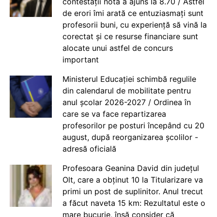
contestații nota a ajuns la 8.70 / Astfel
de erori îmi arată ce entuziasmați sunt
profesorii buni, cu experiență să vină la
corectat și ce resurse financiare sunt
alocate unui astfel de concurs
important
Ministerul Educației schimbă regulile
din calendarul de mobilitate pentru
anul școlar 2026-2027 / Ordinea în
care se va face repartizarea
profesorilor pe posturi începând cu 20
august, după reorganizarea școlilor -
adresă oficială
Profesoara Geanina David din județul
Olt, care a obținut 10 la Titularizare va
primi un post de suplinitor. Anul trecut
a făcut naveta 15 km: Rezultatul este o
mare bucurie, însă consider că