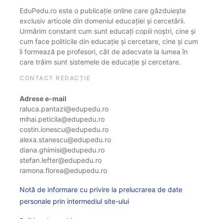
EduPedu.ro este o publicație online care găzduiește
exclusiv articole din domeniul educației și cercetării.
Urmărim constant cum sunt educați copiii noștri, cine și
cum face politicile din educație și cercetare, cine și cum
îi formează pe profesori, cât de adecvate la lumea în
care trăim sunt sistemele de educație și cercetare.
CONTACT REDACȚIE
Adrese e-mail
raluca.pantazi@edupedu.ro
mihai.peticila@edupedu.ro
costin.ionescu@edupedu.ro
alexa.stanescu@edupedu.ro
diana.ghimisi@edupedu.ro
stefan.lefter@edupedu.ro
ramona.florea@edupedu.ro
Notă de informare cu privire la prelucrarea de date
personale prin intermediul site-ului