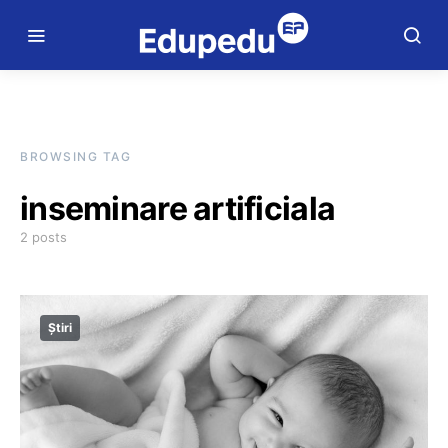
BROWSING TAG
inseminare artificiala
2 posts
Știri