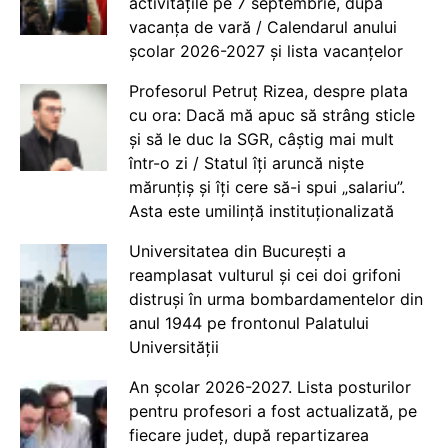
activitățile pe 7 septembrie, după
vacanța de vară / Calendarul anului
școlar 2026-2027 și lista vacanțelor
Profesorul Petruț Rizea, despre plata
cu ora: Dacă mă apuc să strâng sticle
și să le duc la SGR, câștig mai mult
într-o zi / Statul îți aruncă niște
mărunțiș și îți cere să-i spui „salariu”.
Asta este umilință instituționalizată
Universitatea din București a
reamplasat vulturul și cei doi grifoni
distruși în urma bombardamentelor din
anul 1944 pe frontonul Palatului
Universității
An școlar 2026-2027. Lista posturilor
pentru profesori a fost actualizată, pe
fiecare județ, după repartizarea