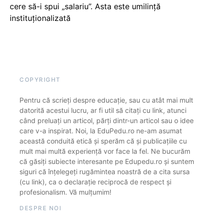
cere să-i spui „salariu”. Asta este umilință
instituționalizată
COPYRIGHT
Pentru că scrieți despre educație, sau cu atât mai mult
datorită acestui lucru, ar fi util să citați cu link, atunci
când preluați un articol, părți dintr-un articol sau o idee
care v-a inspirat. Noi, la EduPedu.ro ne-am asumat
această conduită etică și sperăm că și publicațiile cu
mult mai multă experiență vor face la fel. Ne bucurăm
că găsiți subiecte interesante pe Edupedu.ro și suntem
siguri că înțelegeți rugămintea noastră de a cita sursa
(cu link), ca o declarație reciprocă de respect și
profesionalism. Vă mulțumim!
DESPRE NOI