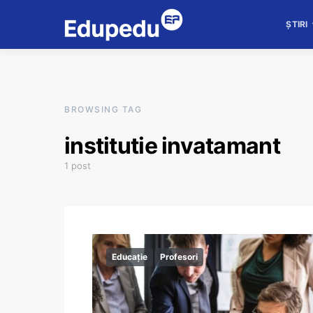
ȘTIRI
BROWSING TAG
institutie invatamant
1 post
Educație
Profesori