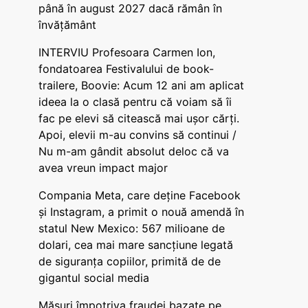
până în august 2027 dacă rămân în
învățământ
INTERVIU Profesoara Carmen Ion,
fondatoarea Festivalului de book-
trailere, Boovie: Acum 12 ani am aplicat
ideea la o clasă pentru că voiam să îi
fac pe elevi să citească mai ușor cărți.
Apoi, elevii m-au convins să continui /
Nu m-am gândit absolut deloc că va
avea vreun impact major
Compania Meta, care deține Facebook
și Instagram, a primit o nouă amendă în
statul New Mexico: 567 milioane de
dolari, cea mai mare sancțiune legată
de siguranța copiilor, primită de de
gigantul social media
Măsuri împotriva fraudei bazate pe