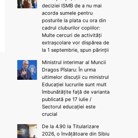
deciziei ISMB de a nu mai
acorda sumele pentru
posturile la plata cu ora din
cadrul cluburilor copiilor:
Multe cercuri de activități
extrașcolare vor dispărea de
la 1 septembrie, spun părinții
Ministrul interimar al Muncii
Dragos Pîslaru: În urma
ultimelor discuții cu ministrul
Educației lucrurile sunt mult
îmbunătățite față de varianta
publicată pe 17 iulie /
Sectorul educației este
crucial
De la 4.90 la Titularizare
2026, o învățătoare din Sibiu