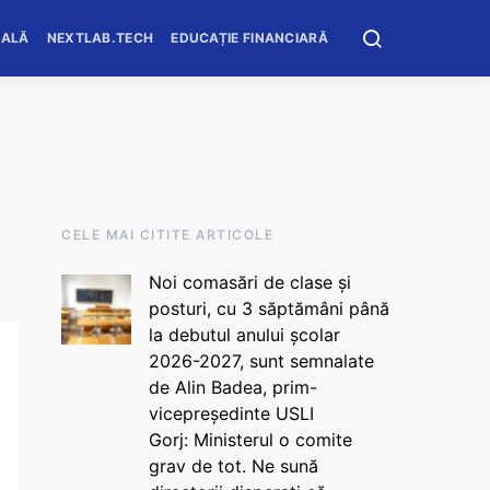
OALĂ
NEXTLAB.TECH
EDUCAȚIE FINANCIARĂ
CELE MAI CITITE ARTICOLE
Noi comasări de clase și
posturi, cu 3 săptămâni până
la debutul anului școlar
2026-2027, sunt semnalate
de Alin Badea, prim-
vicepreședinte USLI
Gorj: Ministerul o comite
grav de tot. Ne sună