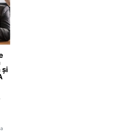
e
a
 și
A
e
ța