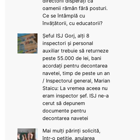
directorii disperați că
oamenii rămân fără posturi.
Ce se întâmplă cu
învățătorii, cu educatorii?
Șeful ISJ Gorj, alți 8
inspectori și personal
auxiliar trebuie să returneze
peste 55.000 de lei, bani
acordați pentru decontarea
navetei, timp de peste un an
/ Inspectorul general, Marian
Staicu: La vremea aceea nu
eram inspector șef. ISJ ne-a
cerut să depunem
documente pentru
decontarea navetei
Mai mulți părinți solicită,
într-o petiție, anularea