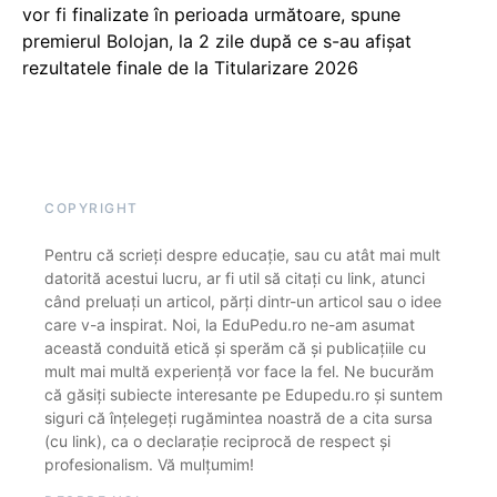
vor fi finalizate în perioada următoare, spune
premierul Bolojan, la 2 zile după ce s-au afișat
rezultatele finale de la Titularizare 2026
COPYRIGHT
Pentru că scrieți despre educație, sau cu atât mai mult
datorită acestui lucru, ar fi util să citați cu link, atunci
când preluați un articol, părți dintr-un articol sau o idee
care v-a inspirat. Noi, la EduPedu.ro ne-am asumat
această conduită etică și sperăm că și publicațiile cu
mult mai multă experiență vor face la fel. Ne bucurăm
că găsiți subiecte interesante pe Edupedu.ro și suntem
siguri că înțelegeți rugămintea noastră de a cita sursa
(cu link), ca o declarație reciprocă de respect și
profesionalism. Vă mulțumim!