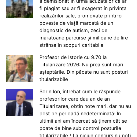
a demisionat în urma acuzațiilor că ar
fi plagiat sau ar fi exagerat în privința
realizărilor sale, promovate printr-o
poveste de viață marcată de un
diagnostic de autism, zeci de
maratoane parcurse și milioane de lire
strânse în scopuri caritabile
Profesor de Istorie cu 9.70 la
Titularizare 2026: Nu prea sunt mari
așteptările. Din păcate nu sunt posturi
titularizabile
Sorin Ion, întrebat cum le răspunde
profesorilor care dau an de an
Titularizarea, obțin note mari, dar nu au
post pe perioadă nedeterminată: În
ultimii ani am încercat să ținem cât se
poate de bine sub control posturile
titularizabile / La niciun concurs nu poți