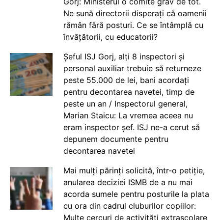
Gorj: Ministerul o comite grav de tot.
Ne sună directorii disperați că oamenii
rămân fără posturi. Ce se întâmplă cu
învățătorii, cu educatorii?
Șeful ISJ Gorj, alți 8 inspectori și
personal auxiliar trebuie să returneze
peste 55.000 de lei, bani acordați
pentru decontarea navetei, timp de
peste un an / Inspectorul general,
Marian Staicu: La vremea aceea nu
eram inspector șef. ISJ ne-a cerut să
depunem documente pentru
decontarea navetei
Mai mulți părinți solicită, într-o petiție,
anularea deciziei ISMB de a nu mai
acorda sumele pentru posturile la plata
cu ora din cadrul cluburilor copiilor:
Multe cercuri de activități extrașcolare