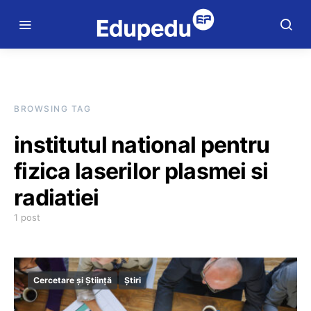
BROWSING TAG
institutul national pentru
fizica laserilor plasmei si
radiatiei
1 post
Cercetare și Știință
Știri