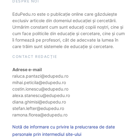
DESPRE NOI
EduPedu.ro este o publicație online care găzduiește
exclusiv articole din domeniul educației și cercetării.
Urmărim constant cum sunt educați copiii noștri, cine și
cum face politicile din educație și cercetare, cine și cum
îi formează pe profesori, cât de adecvate la lumea în
care trăim sunt sistemele de educație și cercetare.
CONTACT REDACȚIE
Adrese e-mail
raluca.pantazi@edupedu.ro
mihai.peticila@edupedu.ro
costin.ionescu@edupedu.ro
alexa.stanescu@edupedu.ro
diana.ghimisi@edupedu.ro
stefan.lefter@edupedu.ro
ramona.florea@edupedu.ro
Notă de informare cu privire la prelucrarea de date
personale prin intermediul site-ului