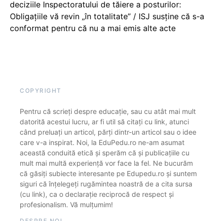
deciziile Inspectoratului de tăiere a posturilor:
Obligațiile vă revin „în totalitate” / ISJ susține că s-a
conformat pentru că nu a mai emis alte acte
COPYRIGHT
Pentru că scrieți despre educație, sau cu atât mai mult
datorită acestui lucru, ar fi util să citați cu link, atunci
când preluați un articol, părți dintr-un articol sau o idee
care v-a inspirat. Noi, la EduPedu.ro ne-am asumat
această conduită etică și sperăm că și publicațiile cu
mult mai multă experiență vor face la fel. Ne bucurăm
că găsiți subiecte interesante pe Edupedu.ro și suntem
siguri că înțelegeți rugămintea noastră de a cita sursa
(cu link), ca o declarație reciprocă de respect și
profesionalism. Vă mulțumim!
DESPRE NOI