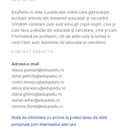
EduPedu.ro este o publicație online care găzduiește
exclusiv articole din domeniul educației și cercetării.
Urmărim constant cum sunt educați copiii noștri, cine și
cum face politicile din educație și cercetare, cine și cum
îi formează pe profesori, cât de adecvate la lumea în
care trăim sunt sistemele de educație și cercetare.
CONTACT REDACȚIE
Adrese e-mail
raluca.pantazi@edupedu.ro
mihai.peticila@edupedu.ro
costin.ionescu@edupedu.ro
alexa.stanescu@edupedu.ro
diana.ghimisi@edupedu.ro
stefan.lefter@edupedu.ro
ramona.florea@edupedu.ro
Notă de informare cu privire la prelucrarea de date
personale prin intermediul site-ului