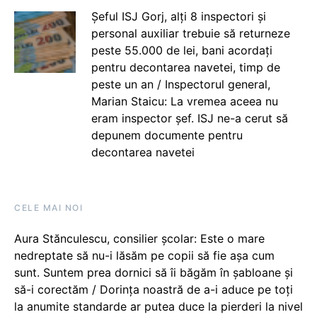
Șeful ISJ Gorj, alți 8 inspectori și
personal auxiliar trebuie să returneze
peste 55.000 de lei, bani acordați
pentru decontarea navetei, timp de
peste un an / Inspectorul general,
Marian Staicu: La vremea aceea nu
eram inspector șef. ISJ ne-a cerut să
depunem documente pentru
decontarea navetei
CELE MAI NOI
Aura Stănculescu, consilier școlar: Este o mare
nedreptate să nu-i lăsăm pe copii să fie așa cum
sunt. Suntem prea dornici să îi băgăm în șabloane și
să-i corectăm / Dorința noastră de a-i aduce pe toți
la anumite standarde ar putea duce la pierderi la nivel