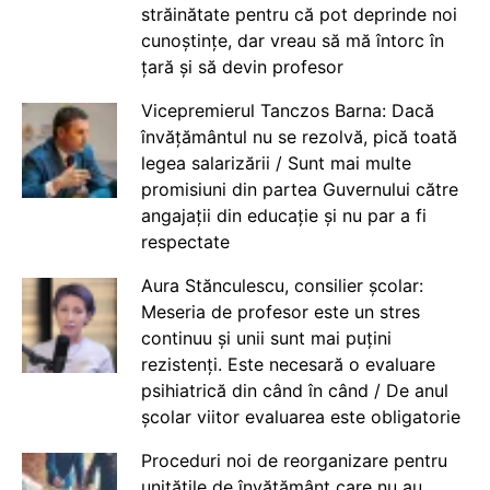
străinătate pentru că pot deprinde noi
cunoștințe, dar vreau să mă întorc în
țară și să devin profesor
Vicepremierul Tanczos Barna: Dacă
învățământul nu se rezolvă, pică toată
legea salarizării / Sunt mai multe
promisiuni din partea Guvernului către
angajații din educație și nu par a fi
respectate
Aura Stănculescu, consilier școlar:
Meseria de profesor este un stres
continuu și unii sunt mai puțini
rezistenți. Este necesară o evaluare
psihiatrică din când în când / De anul
școlar viitor evaluarea este obligatorie
Proceduri noi de reorganizare pentru
unitățile de învățământ care nu au