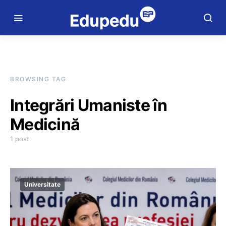
BROWSING TAG
Integrări Umaniste în
Medicină
1 post
Universitate