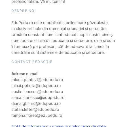
profesionalism. Vă mulțumim!
DESPRE NOI
EduPedu.ro este o publicație online care găzduiește
exclusiv articole din domeniul educației și cercetării.
Urmărim constant cum sunt educați copiii noștri, cine și
cum face politicile din educație și cercetare, cine și cum
îi formează pe profesori, cât de adecvate la lumea în
care trăim sunt sistemele de educație și cercetare.
CONTACT REDACȚIE
Adrese e-mail
raluca.pantazi@edupedu.ro
mihai.peticila@edupedu.ro
costin.ionescu@edupedu.ro
alexa.stanescu@edupedu.ro
diana.ghimisi@edupedu.ro
stefan.lefter@edupedu.ro
ramona.florea@edupedu.ro
Notă de informare cu privire la prelucrarea de date