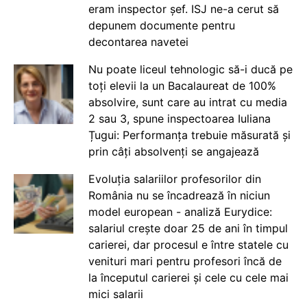
eram inspector șef. ISJ ne-a cerut să
depunem documente pentru
decontarea navetei
Nu poate liceul tehnologic să-i ducă pe
toți elevii la un Bacalaureat de 100%
absolvire, sunt care au intrat cu media
2 sau 3, spune inspectoarea Iuliana
Țugui: Performanța trebuie măsurată și
prin câți absolvenți se angajează
Evoluția salariilor profesorilor din
România nu se încadrează în niciun
model european - analiză Eurydice:
salariul crește doar 25 de ani în timpul
carierei, dar procesul e între statele cu
venituri mari pentru profesori încă de
la începutul carierei și cele cu cele mai
mici salarii