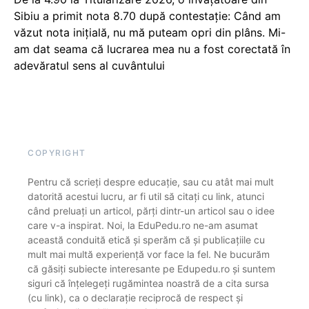
Sibiu a primit nota 8.70 după contestație: Când am
văzut nota inițială, nu mă puteam opri din plâns. Mi-
am dat seama că lucrarea mea nu a fost corectată în
adevăratul sens al cuvântului
COPYRIGHT
Pentru că scrieți despre educație, sau cu atât mai mult
datorită acestui lucru, ar fi util să citați cu link, atunci
când preluați un articol, părți dintr-un articol sau o idee
care v-a inspirat. Noi, la EduPedu.ro ne-am asumat
această conduită etică și sperăm că și publicațiile cu
mult mai multă experiență vor face la fel. Ne bucurăm
că găsiți subiecte interesante pe Edupedu.ro și suntem
siguri că înțelegeți rugămintea noastră de a cita sursa
(cu link), ca o declarație reciprocă de respect și