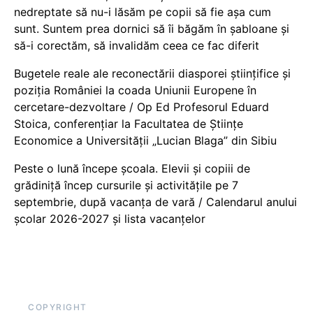
nedreptate să nu-i lăsăm pe copii să fie așa cum
sunt. Suntem prea dornici să îi băgăm în șabloane și
să-i corectăm, să invalidăm ceea ce fac diferit
Bugetele reale ale reconectării diasporei științifice și
poziția României la coada Uniunii Europene în
cercetare-dezvoltare / Op Ed Profesorul Eduard
Stoica, conferențiar la Facultatea de Științe
Economice a Universității „Lucian Blaga” din Sibiu
Peste o lună începe școala. Elevii și copiii de
grădiniță încep cursurile și activitățile pe 7
septembrie, după vacanța de vară / Calendarul anului
școlar 2026-2027 și lista vacanțelor
COPYRIGHT