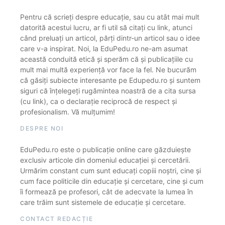
Pentru că scrieți despre educație, sau cu atât mai mult
datorită acestui lucru, ar fi util să citați cu link, atunci
când preluați un articol, părți dintr-un articol sau o idee
care v-a inspirat. Noi, la EduPedu.ro ne-am asumat
această conduită etică și sperăm că și publicațiile cu
mult mai multă experiență vor face la fel. Ne bucurăm
că găsiți subiecte interesante pe Edupedu.ro și suntem
siguri că înțelegeți rugămintea noastră de a cita sursa
(cu link), ca o declarație reciprocă de respect și
profesionalism. Vă mulțumim!
DESPRE NOI
EduPedu.ro este o publicație online care găzduiește
exclusiv articole din domeniul educației și cercetării.
Urmărim constant cum sunt educați copiii noștri, cine și
cum face politicile din educație și cercetare, cine și cum
îi formează pe profesori, cât de adecvate la lumea în
care trăim sunt sistemele de educație și cercetare.
CONTACT REDACȚIE