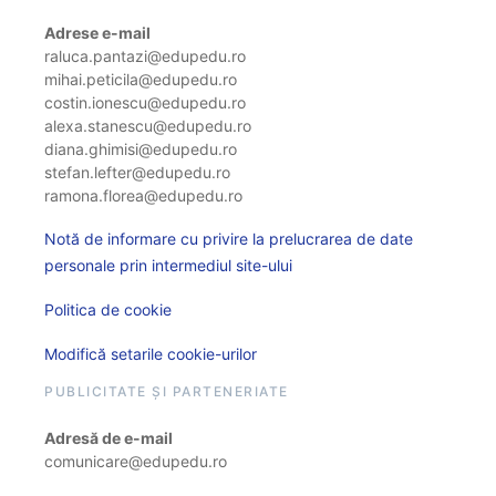
Adrese e-mail
raluca.pantazi@edupedu.ro
mihai.peticila@edupedu.ro
costin.ionescu@edupedu.ro
alexa.stanescu@edupedu.ro
diana.ghimisi@edupedu.ro
stefan.lefter@edupedu.ro
ramona.florea@edupedu.ro
Notă de informare cu privire la prelucrarea de date
personale prin intermediul site-ului
Politica de cookie
Modifică setarile cookie-urilor
PUBLICITATE ȘI PARTENERIATE
Adresă de e-mail
comunicare@edupedu.ro