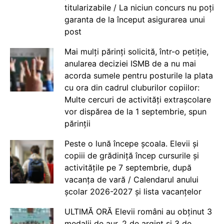
titularizabile / La niciun concurs nu poți
garanta de la început asigurarea unui
post
Mai mulți părinți solicită, într-o petiție,
anularea deciziei ISMB de a nu mai
acorda sumele pentru posturile la plata
cu ora din cadrul cluburilor copiilor:
Multe cercuri de activități extrașcolare
vor dispărea de la 1 septembrie, spun
părinții
Peste o lună începe școala. Elevii și
copiii de grădiniță încep cursurile și
activitățile pe 7 septembrie, după
vacanța de vară / Calendarul anului
școlar 2026-2027 și lista vacanțelor
ULTIMĂ ORĂ Elevii români au obținut 3
medalii de aur, 2 de argint și 3 de