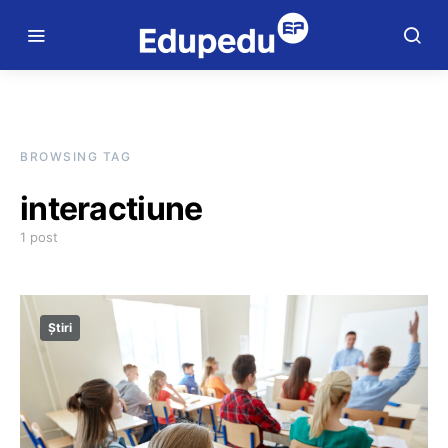
BROWSING TAG
interactiune
1 post
Știri