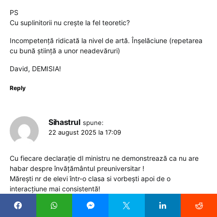
PS
Cu suplinitorii nu crește la fel teoretic?
Incompetență ridicată la nivel de artă. Înșelăciune (repetarea
cu bună știință a unor neadevăruri)
David, DEMISIA!
Reply
Sihastrul
spune:
22 august 2025 la 17:09
Cu fiecare declarație dl ministru ne demonstrează ca nu are
habar despre învățământul preuniversitar !
Mărești nr de elevi într-o clasa si vorbești apoi de o
interacțiune mai consistentă!
Apoi de ce era necesara mențiunea de profesor
O vrem pe Abramburică înapoi. Mai rău de atât nu se poate!