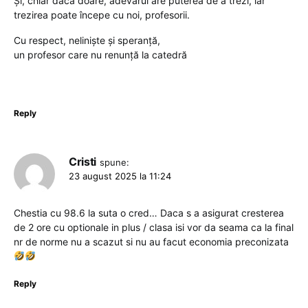
Și, chiar dacă doare, adevărul are puterea de a trezi, iar
trezirea poate începe cu noi, profesorii.
Cu respect, neliniște și speranță,
un profesor care nu renunță la catedră
Reply
Cristi
spune:
23 august 2025 la 11:24
Chestia cu 98.6 la suta o cred… Daca s a asigurat cresterea
de 2 ore cu optionale in plus / clasa isi vor da seama ca la final
nr de norme nu a scazut si nu au facut economia preconizata
Reply