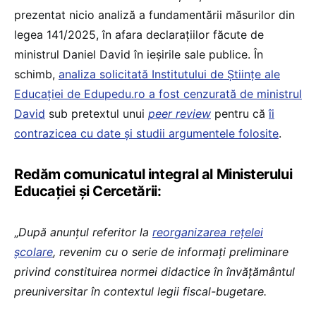
prezentat nicio analiză a fundamentării măsurilor din
legea 141/2025, în afara declarațiilor făcute de
ministrul Daniel David în ieșirile sale publice. În
schimb,
analiza solicitată Institutului de Științe ale
Educației de Edupedu.ro a fost cenzurată de ministrul
David
sub pretextul unui
peer review
pentru că
îi
contrazicea cu date și studii argumentele folosite
.
Redăm comunicatul integral al Ministerului
Educației și Cercetării:
„
După anunțul referitor la
reorganizarea rețelei
școlare
, revenim cu o serie de informați preliminare
privind constituirea normei didactice în învățământul
preuniversitar în contextul legii fiscal-bugetare.