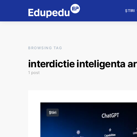
ȘTIRI
BROWSING TAG
interdictie inteligenta ar
1 post
Știri