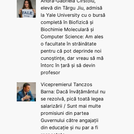
Andra-Gabriela Cîrstoiu,
elevă din Târgu Jiu, admisă
la Yale University cu o bursă
completă în Biofizică și
Biochimie Moleculară și
Computer Science: Am ales
o facultate în străinătate
pentru că pot deprinde noi
cunoștințe, dar vreau să mă
întorc în țară și să devin
profesor
Vicepremierul Tanczos
Barna: Dacă învățământul nu
se rezolvă, pică toată legea
salarizării / Sunt mai multe
promisiuni din partea
Guvernului către angajații
din educație și nu par a fi