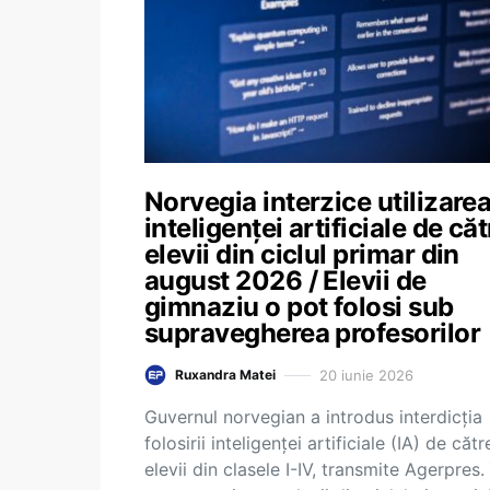
Norvegia interzice utilizare
inteligenței artificiale de căt
elevii din ciclul primar din
august 2026 / Elevii de
gimnaziu o pot folosi sub
supravegherea profesorilor
20 iunie 2026
Ruxandra Matei
Guvernul norvegian a introdus interdicția
folosirii inteligenței artificiale (IA) de cătr
elevii din clasele I-IV, transmite Agerpres. 