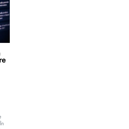
a
re
e
În