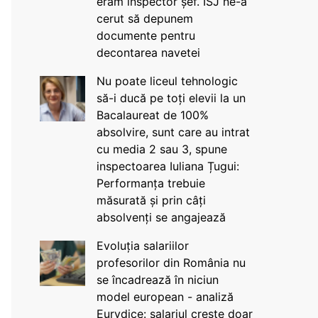
eram inspector șef. ISJ ne-a
cerut să depunem
documente pentru
decontarea navetei
Nu poate liceul tehnologic
să-i ducă pe toți elevii la un
Bacalaureat de 100%
absolvire, sunt care au intrat
cu media 2 sau 3, spune
inspectoarea Iuliana Țugui:
Performanța trebuie
măsurată și prin câți
absolvenți se angajează
Evoluția salariilor
profesorilor din România nu
se încadrează în niciun
model european - analiză
Eurydice: salariul crește doar