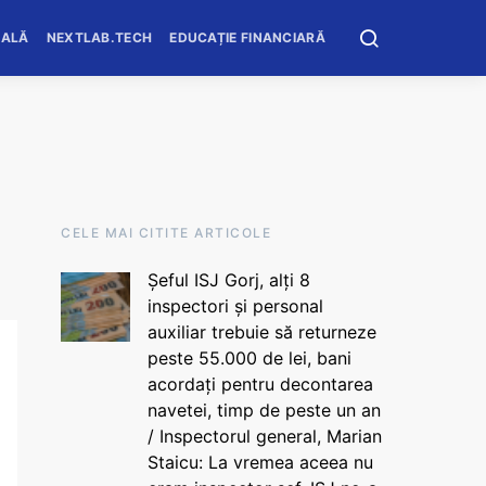
OALĂ
NEXTLAB.TECH
EDUCAȚIE FINANCIARĂ
CELE MAI CITITE ARTICOLE
Șeful ISJ Gorj, alți 8
inspectori și personal
auxiliar trebuie să returneze
peste 55.000 de lei, bani
acordați pentru decontarea
navetei, timp de peste un an
/ Inspectorul general, Marian
Staicu: La vremea aceea nu