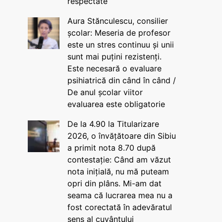
respectate
Aura Stănculescu, consilier
școlar: Meseria de profesor
este un stres continuu și unii
sunt mai puțini rezistenți.
Este necesară o evaluare
psihiatrică din când în când /
De anul școlar viitor
evaluarea este obligatorie
De la 4.90 la Titularizare
2026, o învățătoare din Sibiu
a primit nota 8.70 după
contestație: Când am văzut
nota inițială, nu mă puteam
opri din plâns. Mi-am dat
seama că lucrarea mea nu a
fost corectată în adevăratul
sens al cuvântului