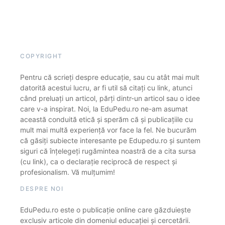
COPYRIGHT
Pentru că scrieți despre educație, sau cu atât mai mult
datorită acestui lucru, ar fi util să citați cu link, atunci
când preluați un articol, părți dintr-un articol sau o idee
care v-a inspirat. Noi, la EduPedu.ro ne-am asumat
această conduită etică și sperăm că și publicațiile cu
mult mai multă experiență vor face la fel. Ne bucurăm
că găsiți subiecte interesante pe Edupedu.ro și suntem
siguri că înțelegeți rugămintea noastră de a cita sursa
(cu link), ca o declarație reciprocă de respect și
profesionalism. Vă mulțumim!
DESPRE NOI
EduPedu.ro este o publicație online care găzduiește
exclusiv articole din domeniul educației și cercetării.