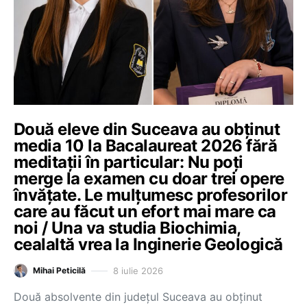
Două eleve din Suceava au obținut
media 10 la Bacalaureat 2026 fără
meditații în particular: Nu poți
merge la examen cu doar trei opere
învățate. Le mulțumesc profesorilor
care au făcut un efort mai mare ca
noi / Una va studia Biochimia,
cealaltă vrea la Inginerie Geologică
8 iulie 2026
Mihai Peticilă
Două absolvente din județul Suceava au obținut