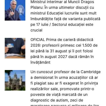
Ministrul interimar al Muncii Dragos
Pîslaru: În urma ultimelor discuții cu
ministrul Educației lucrurile sunt mult
îmbunătățite față de varianta publicată
pe 17 iulie / Sectorul educației este
crucial
OFICIAL Prima de carieră didactică
2026: profesorii primesc cei 1.500 de
lei până la 31 august și îi pot folosi
până în august 2027 dacă rămân în
învățământ
Un cunoscut profesor de la Cambridge
a demisionat în urma acuzațiilor că ar
fi plagiat sau ar fi exagerat în privința
realizărilor sale, promovate printr-o
poveste de viață marcată de un
diagnostic de autism, zeci de
maratoane parcurse și milioane de lire