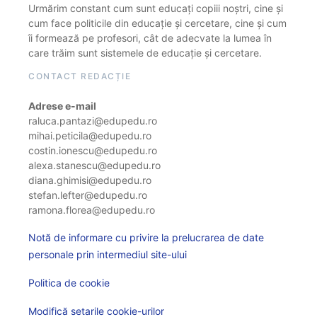
Urmărim constant cum sunt educați copiii noștri, cine și
cum face politicile din educație și cercetare, cine și cum
îi formează pe profesori, cât de adecvate la lumea în
care trăim sunt sistemele de educație și cercetare.
CONTACT REDACȚIE
Adrese e-mail
raluca.pantazi@edupedu.ro
mihai.peticila@edupedu.ro
costin.ionescu@edupedu.ro
alexa.stanescu@edupedu.ro
diana.ghimisi@edupedu.ro
stefan.lefter@edupedu.ro
ramona.florea@edupedu.ro
Notă de informare cu privire la prelucrarea de date
personale prin intermediul site-ului
Politica de cookie
Modifică setarile cookie-urilor