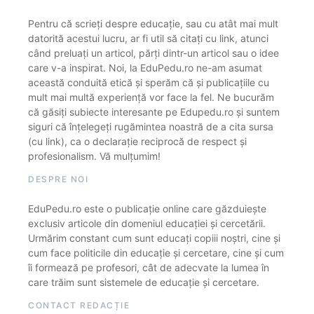
Pentru că scrieți despre educație, sau cu atât mai mult
datorită acestui lucru, ar fi util să citați cu link, atunci
când preluați un articol, părți dintr-un articol sau o idee
care v-a inspirat. Noi, la EduPedu.ro ne-am asumat
această conduită etică și sperăm că și publicațiile cu
mult mai multă experiență vor face la fel. Ne bucurăm
că găsiți subiecte interesante pe Edupedu.ro și suntem
siguri că înțelegeți rugămintea noastră de a cita sursa
(cu link), ca o declarație reciprocă de respect și
profesionalism. Vă mulțumim!
DESPRE NOI
EduPedu.ro este o publicație online care găzduiește
exclusiv articole din domeniul educației și cercetării.
Urmărim constant cum sunt educați copiii noștri, cine și
cum face politicile din educație și cercetare, cine și cum
îi formează pe profesori, cât de adecvate la lumea în
care trăim sunt sistemele de educație și cercetare.
CONTACT REDACȚIE