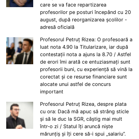
care se va face repartizarea
profesorilor pe posturi începând cu 20
august, după reorganizarea școlilor -
adresă oficială
Profesorul Petruț Rizea: O profesoară a
luat nota 4.90 la Titularizare, iar după
contestații nota a ajuns la 8.70 / Astfel
de erori îmi arată ce entuziasmați sunt
profesorii buni, cu experiență să vină la
corectat și ce resurse financiare sunt
alocate unui astfel de concurs
important
Profesorul Petruț Rizea, despre plata
cu ora: Dacă mă apuc să strâng sticle
și să le duc la SGR, câștig mai mult
într-o zi / Statul îți aruncă niște
mărunțiș și îți cere să-i spui „salariu”.