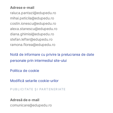
Adrese e-mail
raluca.pantazi@edupedu.ro
mihai.peticila@edupedu.ro
costin.ionescu@edupedu.ro
alexa.stanescu@edupedu.ro
diana.ghimisi@edupedu.ro
stefan.lefter@edupedu.ro
ramona.florea@edupedu.ro
Notă de informare cu privire la prelucrarea de date
personale prin intermediul site-ului
Politica de cookie
Modifică setarile cookie-urilor
PUBLICITATE ȘI PARTENERIATE
Adresă de e-mail
comunicare@edupedu.ro