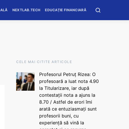
OALĂ
NEXTLAB.TECH
EDUCAȚIE FINANCIARĂ
CELE MAI CITITE ARTICOLE
Profesorul Petruț Rizea: O
profesoară a luat nota 4.90
la Titularizare, iar după
contestații nota a ajuns la
8.70 / Astfel de erori îmi
arată ce entuziasmați sunt
profesorii buni, cu
experiență să vină la