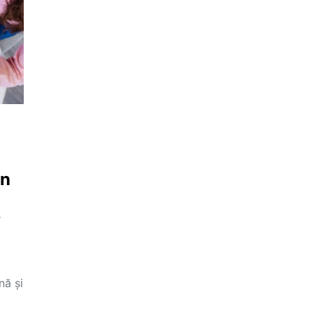
un
,
nă și