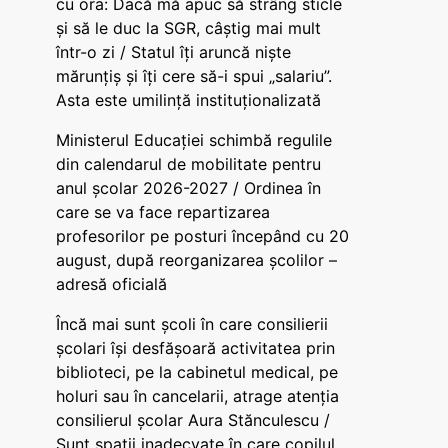
cu ora: Dacă mă apuc să strâng sticle
și să le duc la SGR, câștig mai mult
într-o zi / Statul îți aruncă niște
mărunțiș și îți cere să-i spui „salariu”.
Asta este umilință instituționalizată
Ministerul Educației schimbă regulile
din calendarul de mobilitate pentru
anul școlar 2026-2027 / Ordinea în
care se va face repartizarea
profesorilor pe posturi începând cu 20
august, după reorganizarea școlilor –
adresă oficială
Încă mai sunt școli în care consilierii
școlari își desfășoară activitatea prin
biblioteci, pe la cabinetul medical, pe
holuri sau în cancelarii, atrage atenția
consilierul școlar Aura Stănculescu /
Sunt spații inadecvate în care copilul