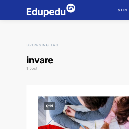
ȘTIRI
BROWSING TAG
invare
1 post
Știri