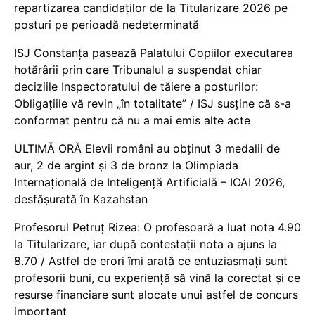
repartizarea candidaților de la Titularizare 2026 pe
posturi pe perioadă nedeterminată
ISJ Constanța pasează Palatului Copiilor executarea
hotărârii prin care Tribunalul a suspendat chiar
deciziile Inspectoratului de tăiere a posturilor:
Obligațiile vă revin „în totalitate” / ISJ susține că s-a
conformat pentru că nu a mai emis alte acte
ULTIMĂ ORĂ Elevii români au obținut 3 medalii de
aur, 2 de argint și 3 de bronz la Olimpiada
Internațională de Inteligență Artificială – IOAI 2026,
desfășurată în Kazahstan
Profesorul Petruț Rizea: O profesoară a luat nota 4.90
la Titularizare, iar după contestații nota a ajuns la
8.70 / Astfel de erori îmi arată ce entuziasmați sunt
profesorii buni, cu experiență să vină la corectat și ce
resurse financiare sunt alocate unui astfel de concurs
important