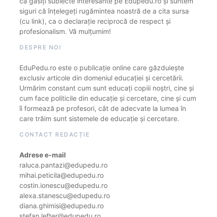
că găsiți subiecte interesante pe Edupedu.ro și suntem
siguri că înțelegeți rugămintea noastră de a cita sursa
(cu link), ca o declarație reciprocă de respect și
profesionalism. Vă mulțumim!
DESPRE NOI
EduPedu.ro este o publicație online care găzduiește
exclusiv articole din domeniul educației și cercetării.
Urmărim constant cum sunt educați copiii noștri, cine și
cum face politicile din educație și cercetare, cine și cum
îi formează pe profesori, cât de adecvate la lumea în
care trăim sunt sistemele de educație și cercetare.
CONTACT REDACȚIE
Adrese e-mail
raluca.pantazi@edupedu.ro
mihai.peticila@edupedu.ro
costin.ionescu@edupedu.ro
alexa.stanescu@edupedu.ro
diana.ghimisi@edupedu.ro
stefan.lefter@edupedu.ro