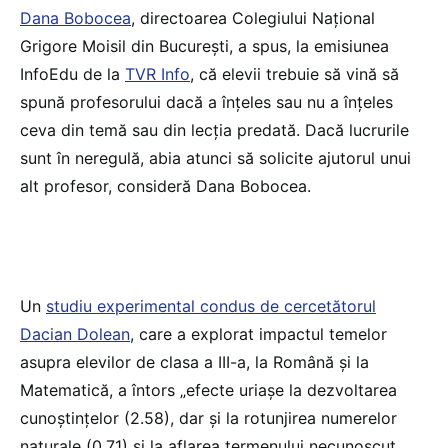
Dana Bobocea
, directoarea Colegiului Național
Grigore Moisil din București, a spus, la emisiunea
InfoEdu de la
TVR Info
, că elevii trebuie să vină să
spună profesorului dacă a înțeles sau nu a înțeles
ceva din temă sau din lecția predată. Dacă lucrurile
sunt în neregulă, abia atunci să solicite ajutorul unui
alt profesor, consideră Dana Bobocea.
Un
studiu experimental condus de cercetătorul
Dacian Dolean
, care a explorat impactul temelor
asupra elevilor de clasa a III-a, la Română și la
Matematică, a întors „efecte uriașe la dezvoltarea
cunoștințelor (2.58), dar și la rotunjirea numerelor
naturale (0.71) și la aflarea termenului necunoscut