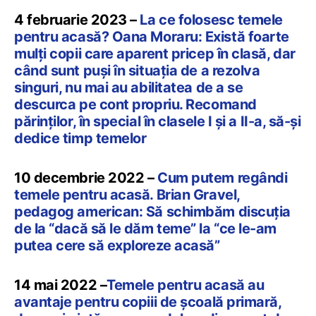
4 februarie 2023 –
La ce folosesc temele
pentru acasă? Oana Moraru: Există foarte
mulți copii care aparent pricep în clasă, dar
când sunt puși în situația de a rezolva
singuri, nu mai au abilitatea de a se
descurca pe cont propriu. Recomand
părinților, în special în clasele I și a II-a, să-și
dedice timp temelor
10 decembrie 2022 –
Cum putem regândi
temele pentru acasă. Brian Gravel,
pedagog american: Să schimbăm discuția
de la “dacă să le dăm teme” la “ce le-am
putea cere să exploreze acasă”
14 mai 2022 –
Temele pentru acasă au
avantaje pentru copiii de școală primară,