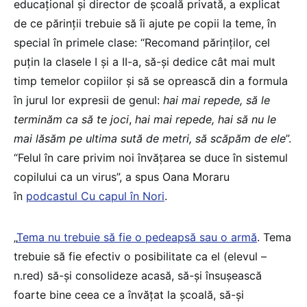
educațional și director de școală privată, a explicat
de ce părinții trebuie să îi ajute pe copii la teme, în
special în primele clase: “Recomand părinților, cel
puțin la clasele I și a II-a, să-și dedice cât mai mult
timp temelor copiilor și să se oprească din a formula
în jurul lor expresii de genul:
hai mai repede, să le
terminăm ca să te joci
,
hai mai repede, hai să nu le
mai lăsăm pe ultima sută de metri, să scăpăm de ele
”.
“Felul în care privim noi învățarea se duce în sistemul
copilului ca un virus”, a spus Oana Moraru
în
podcastul Cu capul în Nori
.
„
Tema nu trebuie să fie o pedeapsă sau o armă
. Tema
trebuie să fie efectiv o posibilitate ca el (elevul –
n.red) să-și consolideze acasă, să-și însușească
foarte bine ceea ce a învățat la școală, să-și