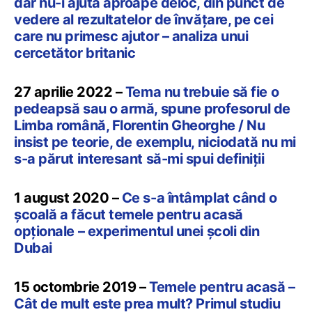
dar nu-i ajută aproape deloc, din punct de
vedere al rezultatelor de învățare, pe cei
care nu primesc ajutor – analiza unui
cercetător britanic
27 aprilie 2022 –
Tema nu trebuie să fie o
pedeapsă sau o armă, spune profesorul de
Limba română, Florentin Gheorghe / Nu
insist pe teorie, de exemplu, niciodată nu mi
s-a părut interesant să-mi spui definiții
1 august 2020 –
Ce s-a întâmplat când o
școală a făcut temele pentru acasă
opționale – experimentul unei școli din
Dubai
15 octombrie 2019 –
Temele pentru acasă –
Cât de mult este prea mult? Primul studiu