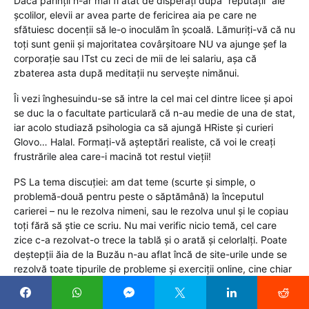
Dacă părinții n-ar mai fi atât de disperați după ”reputații” ale
școlilor, elevii ar avea parte de fericirea aia pe care ne
sfătuiesc docenții să le-o inoculăm în școală. Lămuriți-vă că nu
toți sunt genii și majoritatea covârșitoare NU va ajunge șef la
corporație sau ITst cu zeci de mii de lei salariu, așa că
zbaterea asta după meditații nu servește nimănui.
Îi vezi înghesuindu-se să intre la cel mai cel dintre licee și apoi
se duc la o facultate particulară că n-au medie de una de stat,
iar acolo studiază psihologia ca să ajungă HRiste și curieri
Glovo… Halal. Formați-vă așteptări realiste, că voi le creați
frustrările alea care-i macină tot restul vieții!
PS La tema discuției: am dat teme (scurte și simple, o
problemă-două pentru peste o săptămână) la începutul
carierei – nu le rezolva nimeni, sau le rezolva unul și le copiau
toți fără să știe ce scriu. Nu mai verific nicio temă, cel care
zice c-a rezolvat-o trece la tablă și o arată și celorlalți. Poate
deștepții ăia de la Buzău n-au aflat încă de site-urile unde se
rezolvă toate tipurile de probleme și exerciții online, cine chiar
vrea să arate că el știe rezolva ceva le copiază frumos de
acolo fără să aibă habar ce-a scris, și vine la noi să se laude.