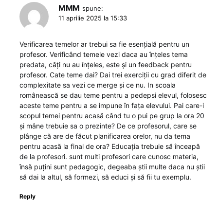
MMM
spune:
11 aprilie 2025 la 15:33
Verificarea temelor ar trebui sa fie esențială pentru un
profesor. Verificând temele vezi daca au înțeles tema
predata, câți nu au înțeles, este și un feedback pentru
profesor. Cate teme dai? Dai trei exerciții cu grad diferit de
complexitate sa vezi ce merge și ce nu. In scoala
românească se dau teme pentru a pedepsi elevul, folosesc
aceste teme pentru a se impune în fața elevului. Pai care-i
scopul temei pentru acasă când tu o pui pe grup la ora 20
și mâne trebuie sa o prezinte? De ce profesorul, care se
plânge că are de făcut planificarea orelor, nu da tema
pentru acasă la final de ora? Educația trebuie să înceapă
de la profesori. sunt multi profesori care cunosc materia,
însă puțini sunt pedagogic, degeaba știi multe daca nu știi
să dai la altul, să formezi, să educi și să fii tu exemplu.
Reply