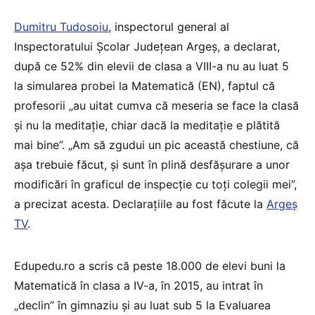
Dumitru Tudosoiu
, inspectorul general al
Inspectoratului Școlar Județean Argeș, a declarat,
după ce 52% din elevii de clasa a VIII-a nu au luat 5
la simularea probei la Matematică (EN), faptul că
profesorii „au uitat cumva că meseria se face la clasă
și nu la meditație, chiar dacă la meditație e plătită
mai bine”. „Am să zgudui un pic această chestiune, că
așa trebuie făcut, și sunt în plină desfășurare a unor
modificări în graficul de inspecție cu toți colegii mei”,
a precizat acesta. Declarațiile au fost făcute la
Argeș
TV
.
Edupedu.ro a scris că peste 18.000 de elevi buni la
Matematică în clasa a IV-a, în 2015, au intrat în
„declin” în gimnaziu și au luat sub 5 la Evaluarea