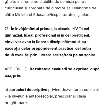
g) alte instrumente stabilite de comisia pentru
curriculum şi aprobate de director sau elaborate de
către Ministerul Educaţiei/inspectoratele școlare.
(2)
În învăţământul primar, la clasele I-IV, în cel
gimnazial, liceal, profesional şi în cel postliceal,
elevii vor avea la fiecare disciplină/modul, cu
excepţia celor preponderent practice, cel puţin
două evaluări prin lucrare scrisă/test pe an şcolar
.
ART. 106 – (1)
Rezultatele evaluării se exprimă, după
caz, prin
:
a)
aprecieri descriptive
privind dezvoltarea copilului
– la nivelurile antepreşcolar, preşcolar şi clasa
pregătitoare;