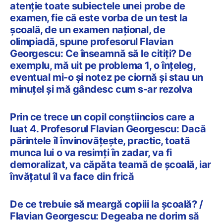
atenție toate subiectele unei probe de
examen, fie că este vorba de un test la
școală, de un examen național, de
olimpiadă, spune profesorul Flavian
Georgescu: Ce înseamnă să le citiți? De
exemplu, mă uit pe problema 1, o înțeleg,
eventual mi-o și notez pe ciornă și stau un
minuțel și mă gândesc cum s-ar rezolva
Prin ce trece un copil conștiincios care a
luat 4. Profesorul Flavian Georgescu: Dacă
părintele îl învinovăţeşte, practic, toată
munca lui o va resimţi în zadar, va fi
demoralizat, va căpăta teamă de şcoală, iar
învăţatul îl va face din frică
De ce trebuie să meargă copiii la şcoală? /
Flavian Georgescu: Degeaba ne dorim să