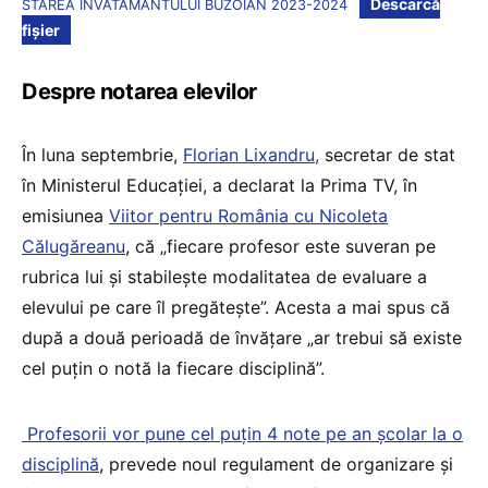
Descarcă
STAREA INVATAMANTULUI BUZOIAN 2023-2024
fișier
Despre notarea elevilor
În luna septembrie,
Florian Lixandru,
secretar de stat
în Ministerul Educației, a declarat la Prima TV, în
emisiunea
Viitor pentru România cu Nicoleta
Călugăreanu
, că „fiecare profesor este suveran pe
rubrica lui și stabilește modalitatea de evaluare a
elevului pe care îl pregătește”. Acesta a mai spus că
după a două perioadă de învățare „ar trebui să existe
cel puțin o notă la fiecare disciplină”.
Profesorii vor pune cel puțin 4 note pe an școlar la o
disciplină
, prevede noul regulament de organizare și