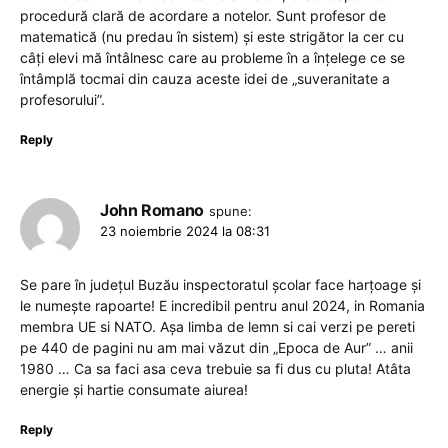
procedură clară de acordare a notelor. Sunt profesor de
matematică (nu predau în sistem) și este strigător la cer cu
câți elevi mă întâlnesc care au probleme în a înțelege ce se
întâmplă tocmai din cauza aceste idei de „suveranitate a
profesorului”.
Reply
John Romano
spune:
23 noiembrie 2024 la 08:31
Se pare în județul Buzău inspectoratul școlar face harțoage și
le numește rapoarte! E incredibil pentru anul 2024, in Romania
membra UE si NATO. Așa limba de lemn si cai verzi pe pereti
pe 440 de pagini nu am mai văzut din „Epoca de Aur” … anii
1980 … Ca sa faci asa ceva trebuie sa fi dus cu pluta! Atâta
energie și hartie consumate aiurea!
Reply