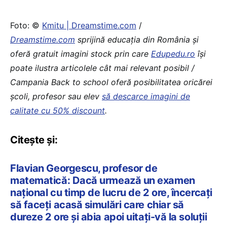
Foto: ©
Kmitu | Dreamstime.com
/
Dreamstime.com
sprijină educaţia din România şi
oferă gratuit imagini stock prin care
Edupedu.ro
îşi
poate ilustra articolele cât mai relevant posibil /
Campania Back to school oferă posibilitatea oricărei
școli, profesor sau elev
să descarce imagini de
calitate cu 50% discount
.
Citește și:
Flavian Georgescu, profesor de
matematică: Dacă urmează un examen
național cu timp de lucru de 2 ore, încercați
să faceți acasă simulări care chiar să
dureze 2 ore și abia apoi uitați-vă la soluții