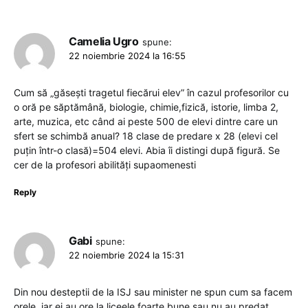
Camelia Ugro
spune:
22 noiembrie 2024 la 16:55
Cum să „găsești tragetul fiecărui elev” în cazul profesorilor cu
o oră pe săptămână, biologie, chimie,fizică, istorie, limba 2,
arte, muzica, etc când ai peste 500 de elevi dintre care un
sfert se schimbă anual? 18 clase de predare x 28 (elevi cel
puțin într-o clasă)=504 elevi. Abia îi distingi după figură. Se
cer de la profesori abilități supaomenesti
Reply
Gabi
spune:
22 noiembrie 2024 la 15:31
Din nou desteptii de la ISJ sau minister ne spun cum sa facem
orele, iar ei au ore la liceele foarte bune sau nu au predat