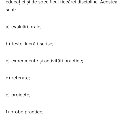
educației şi de specificul fiecărei discipline. Acestea
sunt:
a) evaluări orale;
b) teste, lucrări scrise;
c) experimente şi activităţi practice;
d) referate;
e) proiecte;
f) probe practice;