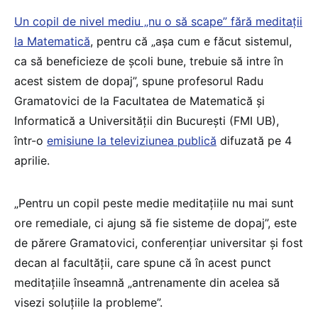
Un copil de nivel mediu „nu o să scape” fără meditații
la Matematică
, pentru că „așa cum e făcut sistemul,
ca să beneficieze de școli bune, trebuie să intre în
acest sistem de dopaj”, spune profesorul Radu
Gramatovici de la Facultatea de Matematică și
Informatică a Universității din București (FMI UB),
într-o
emisiune la televiziunea publică
difuzată pe 4
aprilie.
„Pentru un copil peste medie meditațiile nu mai sunt
ore remediale, ci ajung să fie sisteme de dopaj”, este
de părere Gramatovici, conferențiar universitar și fost
decan al facultății, care spune că în acest punct
meditațiile înseamnă „antrenamente din acelea să
visezi soluțiile la probleme”.