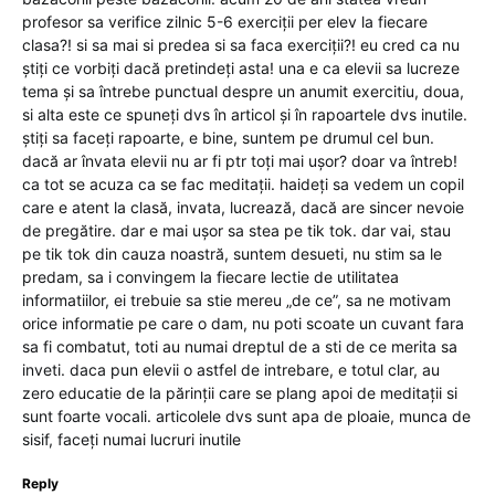
profesor sa verifice zilnic 5-6 exerciții per elev la fiecare
clasa?! si sa mai si predea si sa faca exerciții?! eu cred ca nu
știți ce vorbiți dacă pretindeți asta! una e ca elevii sa lucreze
tema și sa întrebe punctual despre un anumit exercitiu, doua,
si alta este ce spuneți dvs în articol și în rapoartele dvs inutile.
știți sa faceți rapoarte, e bine, suntem pe drumul cel bun.
dacă ar învata elevii nu ar fi ptr toți mai ușor? doar va întreb!
ca tot se acuza ca se fac meditații. haideți sa vedem un copil
care e atent la clasă, invata, lucrează, dacă are sincer nevoie
de pregătire. dar e mai ușor sa stea pe tik tok. dar vai, stau
pe tik tok din cauza noastră, suntem desueti, nu stim sa le
predam, sa i convingem la fiecare lectie de utilitatea
informatiilor, ei trebuie sa stie mereu „de ce”, sa ne motivam
orice informatie pe care o dam, nu poti scoate un cuvant fara
sa fi combatut, toti au numai dreptul de a sti de ce merita sa
inveti. daca pun elevii o astfel de intrebare, e totul clar, au
zero educatie de la părinții care se plang apoi de meditații si
sunt foarte vocali. articolele dvs sunt apa de ploaie, munca de
sisif, faceți numai lucruri inutile
Reply