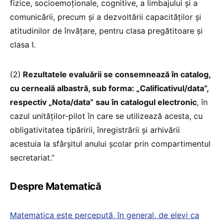
fizice, socioemoţionale, cognitive, a limbajului şi a
comunicării, precum şi a dezvoltării capacităţilor şi
atitudinilor de învăţare, pentru clasa pregătitoare şi
clasa I.
(2)
Rezultatele evaluării se consemnează în catalog,
cu cerneală albastră, sub forma: „Calificativul/data”,
respectiv „Nota/data” sau în catalogul electronic
, în
cazul unităţilor-pilot în care se utilizează acesta, cu
obligativitatea tipăririi, înregistrării şi arhivării
acestuia la sfârşitul anului şcolar prin compartimentul
secretariat.”
Despre Matematică
Matematica este percepută, în general, de elevi ca