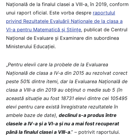
Națională de la finalul clasei a VIII-a, în 2019, conform
unui raport oficial. Este vorba despre
raportulul
privind Rezultatele Evaluării Naționale de la clasa a
VI-a pentru Matematică și Științe
, publicat de Centrul
Național de Evaluare și Examinare din subordinea
Ministerului Educației.
„
Pentru elevii care la probele de la Evaluarea
Națională de clasa a IV-a din 2015 au rezolvat corect
peste 50% dintre itemi, dar la Evaluarea Națională de
clasa a VIII-a din 2019 au obținut o medie sub 5 (în
această situație au fost 18731 elevi dintre cei 105495
elevi pentru care există înregistrate rezultatele în
ambele baze de date),
declinul s-a produs între
clasele a IV-a și a VI-a și nu a mai fost recuperat
până la finalul clasei a VIII-a
.” – potrivit raportului.