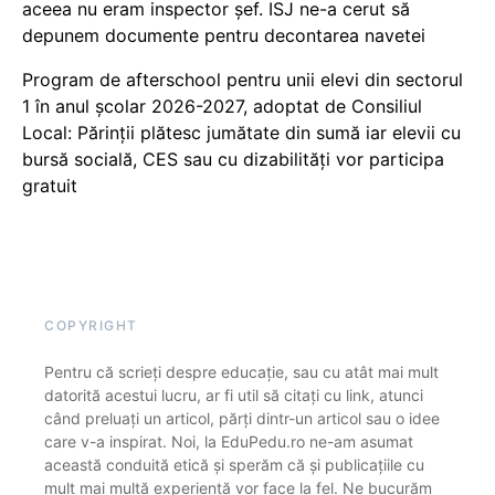
aceea nu eram inspector șef. ISJ ne-a cerut să
depunem documente pentru decontarea navetei
Program de afterschool pentru unii elevi din sectorul
1 în anul școlar 2026-2027, adoptat de Consiliul
Local: Părinții plătesc jumătate din sumă iar elevii cu
bursă socială, CES sau cu dizabilităţi vor participa
gratuit
COPYRIGHT
Pentru că scrieți despre educație, sau cu atât mai mult
datorită acestui lucru, ar fi util să citați cu link, atunci
când preluați un articol, părți dintr-un articol sau o idee
care v-a inspirat. Noi, la EduPedu.ro ne-am asumat
această conduită etică și sperăm că și publicațiile cu
mult mai multă experiență vor face la fel. Ne bucurăm