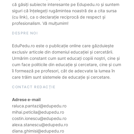
că găsiți subiecte interesante pe Edupedu.ro și suntem
siguri că înțelegeți rugămintea noastră de a cita sursa
(cu link), ca o declarație reciprocă de respect și
profesionalism. Vă mulțumim!
DESPRE NOI
EduPedu.ro este o publicație online care găzduiește
exclusiv articole din domeniul educației și cercetării.
Urmărim constant cum sunt educați copiii noștri, cine și
cum face politicile din educație și cercetare, cine și cum
îi formează pe profesori, cât de adecvate la lumea în
care trăim sunt sistemele de educație și cercetare.
CONTACT REDACȚIE
Adrese e-mail
raluca.pantazi@edupedu.ro
mihai.peticila@edupedu.ro
costin.ionescu@edupedu.ro
alexa.stanescu@edupedu.ro
diana.ghimisi@edupedu.ro