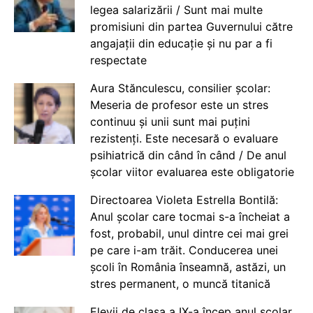
legea salarizării / Sunt mai multe
promisiuni din partea Guvernului către
angajații din educație și nu par a fi
respectate
Aura Stănculescu, consilier școlar:
Meseria de profesor este un stres
continuu și unii sunt mai puțini
rezistenți. Este necesară o evaluare
psihiatrică din când în când / De anul
școlar viitor evaluarea este obligatorie
Directoarea Violeta Estrella Bontilă:
Anul școlar care tocmai s-a încheiat a
fost, probabil, unul dintre cei mai grei
pe care i-am trăit. Conducerea unei
școli în România înseamnă, astăzi, un
stres permanent, o muncă titanică
Elevii de clasa a IX-a încep anul școlar