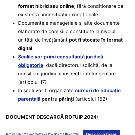
format hibrid sau online
, fără condiționare de
existența unor situații excepționale.
Documentele manageriale și alte documente
elaborate de comisiile constituite la nivelul
unității de învățământ
pot fi stocate în format
digital
.
Școlile vor primi consultanță juridică
obligatorie
, dacă directorul solicită, de la
consilierii juridici ai inspectoratelor școlare
(articolul 17)
În școli vor fi organizate
cursuri de educație
parentală
pentru părinți
(articolul 152)
DOCUMENT DESCARCĂ ROFUIP 2024:
Descarcă fișier
ROFUIP-2024-12-08-MO-P1-OME-5726