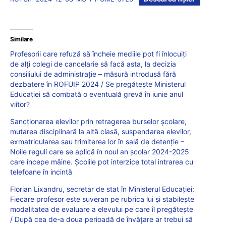
Similare
Profesorii care refuză să încheie mediile pot fi înlocuiți
de alți colegi de cancelarie să facă asta, la decizia
consiliului de administrație – măsură introdusă fără
dezbatere în ROFUIP 2024 / Se pregătește Ministerul
Educației să combată o eventuală grevă în iunie anul
viitor?
Sancționarea elevilor prin retragerea burselor școlare,
mutarea disciplinară la altă clasă, suspendarea elevilor,
exmatricularea sau trimiterea lor în sală de detenție –
Noile reguli care se aplică în noul an școlar 2024-2025
care începe mâine. Școlile pot interzice total intrarea cu
telefoane în incintă
Florian Lixandru, secretar de stat în Ministerul Educației:
Fiecare profesor este suveran pe rubrica lui și stabilește
modalitatea de evaluare a elevului pe care îl pregătește
/ După cea de-a doua perioadă de învățare ar trebui să