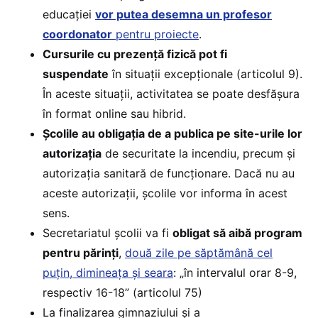
educației
vor putea desemna un profesor
coordonator
pentru proiecte
.
Cursurile cu prezență fizică pot fi
suspendate
în situații excepționale (articolul 9).
În aceste situații, activitatea se poate desfășura
în format online sau hibrid.
Școlile au obligația de a publica pe site-urile lor
autorizația
de securitate la incendiu, precum și
autorizația sanitară de funcționare. Dacă nu au
aceste autorizații, școlile vor informa în acest
sens.
Secretariatul școlii va fi
obligat să aibă program
pentru părinți
,
două zile pe săptămână cel
puțin, dimineața și seara
: „în intervalul orar 8-9,
respectiv 16-18” (articolul 75)
La finalizarea gimnaziului și a