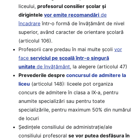
liceului,
profesorul consilier școlar și
dirigintele
vor emite recomandări
de
încadrare
într-o formă de învățământ de nivel
superior, având caracter de orientare școlară
(articolul 106).
Profesorii care predau în mai multe școli
vor
face
serviciul pe școală într-o singură
unitate
de învățământ
, la alegere (articolul 47)
Prevederile despre
concursul de admitere la
liceu
(articolul 148): liceele pot organiza
concurs de admitere în clasa a IX-a, pentru
anumite specializări sau pentru toate
specializările, pentru maximum 50% din numărul
de locuri
Ședințele consiliului de administrație/ale
consiliului profesoral
se vor putea desfășura în