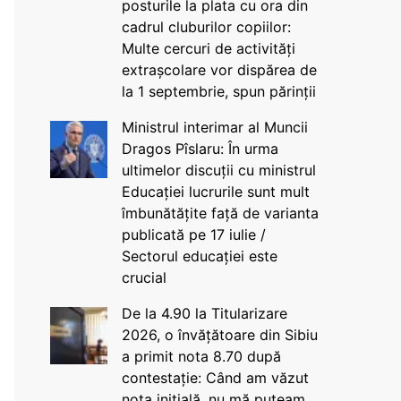
posturile la plata cu ora din
cadrul cluburilor copiilor:
Multe cercuri de activități
extrașcolare vor dispărea de
la 1 septembrie, spun părinții
Ministrul interimar al Muncii
Dragos Pîslaru: În urma
ultimelor discuții cu ministrul
Educației lucrurile sunt mult
îmbunătățite față de varianta
publicată pe 17 iulie /
Sectorul educației este
crucial
De la 4.90 la Titularizare
2026, o învățătoare din Sibiu
a primit nota 8.70 după
contestație: Când am văzut
nota inițială, nu mă puteam