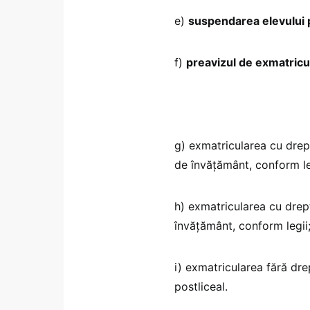
e)
suspendarea elevului p
f)
preavizul de exmatricu
g) exmatricularea cu drept
de învățământ, conform le
h) exmatricularea cu drept
învățământ, conform legii
i) exmatricularea fără dre
postliceal.