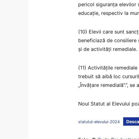
pericol siguranța elevilor
educație, respectiv la mu
(10) Elevii care sunt sancț
beneficiază de consiliere 
și de activități remediale.
(11) Activitățile remediale
trebuit să aibă loc cursu
„Învățare remedială”.”, se 
Noul Statut al Elevului poa
Descar
statutul-elevului-2024