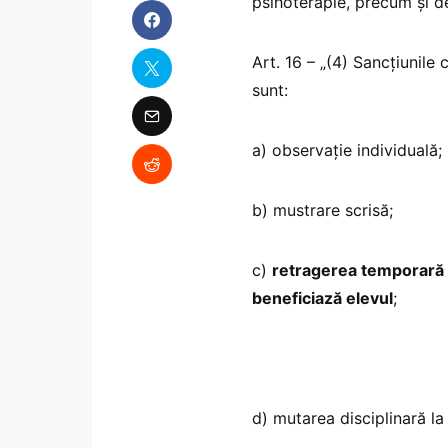
psihoterapie, precum și de
Art. 16 – „(4) Sancțiunile c
sunt:
a) observație individuală;
b) mustrare scrisă;
c)
retragerea temporară s
beneficiază elevul
;
d) mutarea disciplinară la