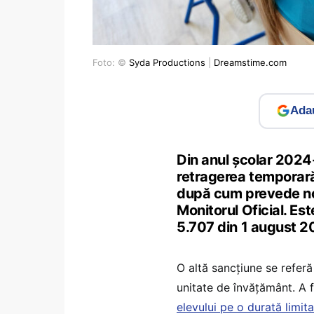
Foto: ©
Syda Productions
|
Dreamstime.com
Adau
Din anul școlar 2024-
retragerea temporară 
după cum prevede nou
Monitorul Oficial. Est
5.707 din 1 august 2
O altă sancțiune se referă
unitate de învățământ. A f
elevului pe o durată limit