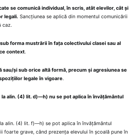
ate se comunică individual, în scris, atât elevilor, cât și
r legali.
Sancțiunea se aplică din momentul comunicării
ă caz.
sub forma mustrării în fața colectivului clasei sau al
rice context
.
lă sau/și sub orice altă formă, precum și agresiunea se
ozițiilor legale în vigoare
.
la alin. (4) lit. d)—h) nu se pot aplica în învățământul
a alin. (4) lit. f)—h) se pot aplica în învățământul
ții foarte grave, când prezența elevului în școală pune în