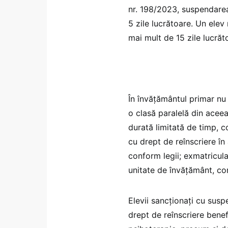
nr. 198/2023, suspendare
5 zile lucrătoare. Un elev
mai mult de 15 zile lucrăt
În învățământul primar nu 
o clasă paralelă din acee
durată limitată de timp, c
cu drept de reînscriere în
conform legii; exmatricula
unitate de învățământ, con
Elevii sancționați cu sus
drept de reînscriere benef