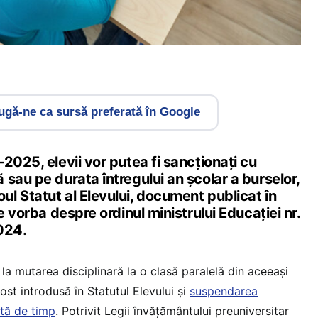
gă-ne ca sursă preferată în Google
2025, elevii vor putea fi sancționați cu
sau pe durata întregului an școlar a burselor,
l Statut al Elevului, document publicat în
e vorba despre ordinul ministrului Educației nr.
024.
 la mutarea disciplinară la o clasă paralelă din aceeași
ost introdusă în Statutul Elevului și
suspendarea
ată de timp
. Potrivit Legii învățământului preuniversitar