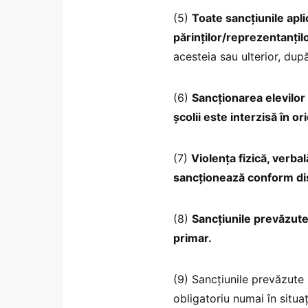
(5)
Toate sancțiunile aplic
părinților/reprezentanțilo
acesteia sau ulterior, dup
(6)
Sancționarea elevilor 
școlii este interzisă în o
(7)
Violența fizică, verba
sancționează conform disp
(8)
Sancțiunile prevăzute 
primar.
(9) Sancțiunile prevăzute l
obligatoriu numai în situa