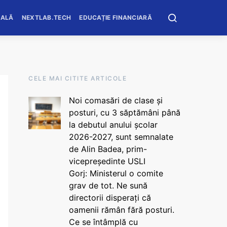
OALĂ
NEXTLAB.TECH
EDUCAȚIE FINANCIARĂ
CELE MAI CITITE ARTICOLE
Noi comasări de clase și
posturi, cu 3 săptămâni până
la debutul anului școlar
2026-2027, sunt semnalate
de Alin Badea, prim-
vicepreședinte USLI
Gorj: Ministerul o comite
grav de tot. Ne sună
directorii disperați că
oamenii rămân fără posturi.
Ce se întâmplă cu