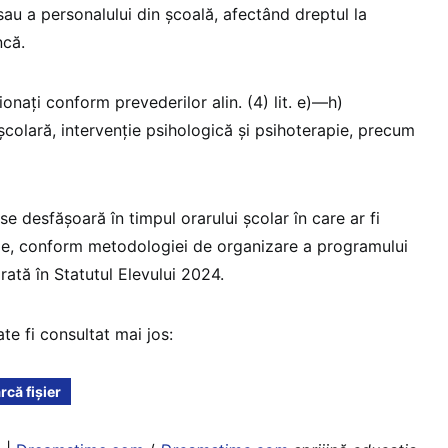
 sau a personalului din școală, afectând dreptul la
ncă.
ionați conform prevederilor alin. (4) lit. e)—h)
școlară, intervenție psihologică și psihoterapie, precum
 se desfășoară în timpul orarului școlar în care ar fi
rile, conform metodologiei de organizare a programului
arată în Statutul Elevului 2024.
te fi consultat mai jos:
că fișier