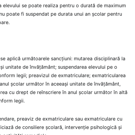
a elevului se poate realiza pentru o durată de maximum
 nu poate fi suspendat pe durata unui an școlar pentru
oare.
se aplică următoarele sancțiuni: mutarea disciplinară la
ași unitate de învățământ; suspendarea elevului pe o
onform legii; preavizul de exmatriculare; exmatricularea
 anul școlar următor în aceeași unitate de învățământ,
rea cu drept de reînscriere în anul școlar următor în altă
form legii.
pendare, preaviz de exmatriculare sau exmatriculare cu
iciază de consiliere școlară, intervenție psihologică și