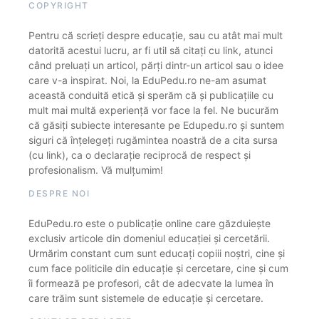
COPYRIGHT
Pentru că scrieți despre educație, sau cu atât mai mult
datorită acestui lucru, ar fi util să citați cu link, atunci
când preluați un articol, părți dintr-un articol sau o idee
care v-a inspirat. Noi, la EduPedu.ro ne-am asumat
această conduită etică și sperăm că și publicațiile cu
mult mai multă experiență vor face la fel. Ne bucurăm
că găsiți subiecte interesante pe Edupedu.ro și suntem
siguri că înțelegeți rugămintea noastră de a cita sursa
(cu link), ca o declarație reciprocă de respect și
profesionalism. Vă mulțumim!
DESPRE NOI
EduPedu.ro este o publicație online care găzduiește
exclusiv articole din domeniul educației și cercetării.
Urmărim constant cum sunt educați copiii noștri, cine și
cum face politicile din educație și cercetare, cine și cum
îi formează pe profesori, cât de adecvate la lumea în
care trăim sunt sistemele de educație și cercetare.