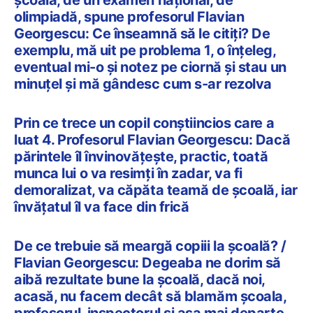
olimpiadă, spune profesorul Flavian
Georgescu: Ce înseamnă să le citiți? De
exemplu, mă uit pe problema 1, o înțeleg,
eventual mi-o și notez pe ciornă și stau un
minuțel și mă gândesc cum s-ar rezolva
Prin ce trece un copil conștiincios care a
luat 4. Profesorul Flavian Georgescu: Dacă
părintele îl învinovăţeşte, practic, toată
munca lui o va resimţi în zadar, va fi
demoralizat, va căpăta teamă de şcoală, iar
învăţatul îl va face din frică
De ce trebuie să meargă copiii la şcoală? /
Flavian Georgescu: Degeaba ne dorim să
aibă rezultate bune la şcoală, dacă noi,
acasă, nu facem decât să blamăm şcoala,
profesorul, inspectorul şi aşa mai departe