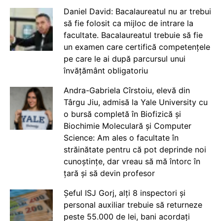
Daniel David: Bacalaureatul nu ar trebui
să fie folosit ca mijloc de intrare la
facultate. Bacalaureatul trebuie să fie
un examen care certifică competențele
pe care le ai după parcursul unui
învățământ obligatoriu
Andra-Gabriela Cîrstoiu, elevă din
Târgu Jiu, admisă la Yale University cu
o bursă completă în Biofizică și
Biochimie Moleculară și Computer
Science: Am ales o facultate în
străinătate pentru că pot deprinde noi
cunoștințe, dar vreau să mă întorc în
țară și să devin profesor
Șeful ISJ Gorj, alți 8 inspectori și
personal auxiliar trebuie să returneze
peste 55.000 de lei, bani acordați