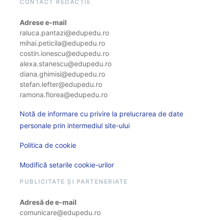
CONTACT REDACȚIE
Adrese e-mail
raluca.pantazi@edupedu.ro
mihai.peticila@edupedu.ro
costin.ionescu@edupedu.ro
alexa.stanescu@edupedu.ro
diana.ghimisi@edupedu.ro
stefan.lefter@edupedu.ro
ramona.florea@edupedu.ro
Notă de informare cu privire la prelucrarea de date
personale prin intermediul site-ului
Politica de cookie
Modifică setarile cookie-urilor
PUBLICITATE ȘI PARTENERIATE
Adresă de e-mail
comunicare@edupedu.ro