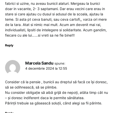
fabrici si uzine, nu aveau bunicii alaturi. Mergeau la bunici
doar in vacante, 2- 3 saptamani. Dar erau vecini care erau in
stare si care ajutau cu dusul si adusul de la scoala, ajutau la
teme. Si asta pt ceva banuti, sau ceva cartofi,, varza ori mere
de la tara. Atat si nimic mai mult. Acum am devenit mai rai,
individualisti, lipsiti de intelegere si solidaritate. Acum gandim,
fiecare cu ale lui……si vreti sa ne fie bine!!!
Reply
Marcela Sandu
spune:
4 decembrie 2024 la 12:55
Consider că la pensie , bunicii au dreptul să facă ce își doresc,
să se odihnească, să se plimbe.
Nu consider obligație să aibă grijă de nepoți, atâta timp cât nu
– și doresc indiferent daca le permite sănătatea.
Părinții trebuie sa găsească soluții, când alegi sa fii părinte.