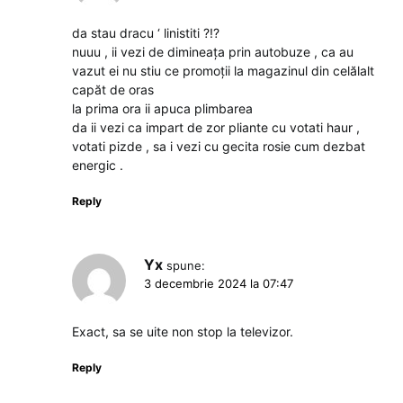
da stau dracu ‘ linistiti ?!?
nuuu , ii vezi de dimineața prin autobuze , ca au
vazut ei nu stiu ce promoții la magazinul din celălalt
capăt de oras
la prima ora ii apuca plimbarea
da ii vezi ca impart de zor pliante cu votati haur ,
votati pizde , sa i vezi cu gecita rosie cum dezbat
energic .
Reply
Yx
spune:
3 decembrie 2024 la 07:47
Exact, sa se uite non stop la televizor.
Reply