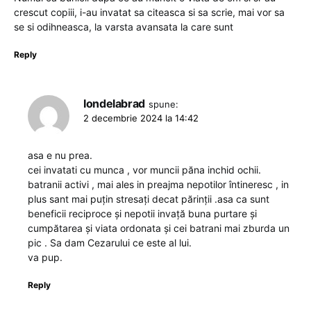
crescut copiii, i-au invatat sa citeasca si sa scrie, mai vor sa
se si odihneasca, la varsta avansata la care sunt
Reply
Iondelabrad
spune:
2 decembrie 2024 la 14:42
asa e nu prea.
cei invatati cu munca , vor muncii păna inchid ochii.
batranii activi , mai ales in preajma nepotilor întineresc , in
plus sant mai puțin stresați decat părinții .asa ca sunt
beneficii reciproce și nepotii invață buna purtare și
cumpătarea și viata ordonata și cei batrani mai zburda un
pic . Sa dam Cezarului ce este al lui.
va pup.
Reply