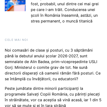
fost, probabil, unul dintre cei mai grei
pe care i-am trăit. Conducerea unei
școli în România înseamnă, astăzi, un
stres permanent, o muncă titanică
CELE MAI NOI
Noi comasări de clase și posturi, cu 3 săptămâni
până la debutul anului școlar 2026-2027, sunt
semnalate de Alin Badea, prim-vicepreședinte USLI
Gorj: Ministerul o comite grav de tot. Ne sună
directorii disperați că oamenii rămân fără posturi. Ce
se întâmplă cu învățătorii, cu educatorii?
Peste jumătate dintre minorii participanți la
programele Salvați Copiii România, cu părinți plecați
în străinătate, vor ca aceștia să vină acasă, iar 1 din 5
vor să se mute și ei în țara străină