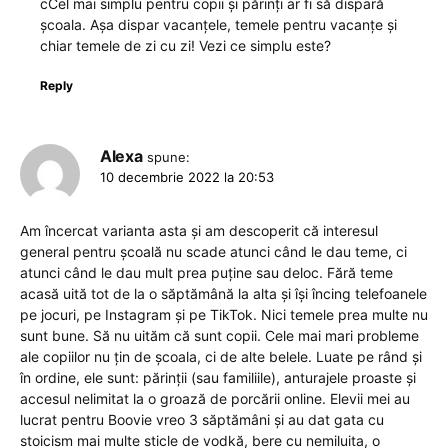
cCel mai simplu pentru copii și părinți ar fi să dispară
școala. Așa dispar vacanțele, temele pentru vacanțe și
chiar temele de zi cu zi! Vezi ce simplu este?
Reply
Alexa
spune:
10 decembrie 2022 la 20:53
Am încercat varianta asta și am descoperit că interesul
general pentru școală nu scade atunci când le dau teme, ci
atunci când le dau mult prea puține sau deloc. Fără teme
acasă uită tot de la o săptămână la alta și își încing telefoanele
pe jocuri, pe Instagram și pe TikTok. Nici temele prea multe nu
sunt bune. Să nu uităm că sunt copii. Cele mai mari probleme
ale copiilor nu țin de școala, ci de alte belele. Luate pe rând și
în ordine, ele sunt: părinții (sau familiile), anturajele proaste și
accesul nelimitat la o groază de porcării online. Elevii mei au
lucrat pentru Boovie vreo 3 săptămâni și au dat gata cu
stoicism mai multe sticle de vodkă, bere cu nemiluita, o