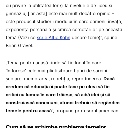
cu privire la utilitatea lor și la nivelurile de liceu și
gimnaziu, [iar asta] este mai mult decât o opinie –
este produsul studierii modului în care oamenii învață,
experiența personală și citirea cercetărilor pe această
temă (Vezi ce
scrie Alfie Kohn
despre teme)”, spune
Brian Gravel.
„Tema pentru acasă tinde să fie locul în care
‘înfloresc’ cele mai plictisitoare tipuri de sarcini
școlare: memorarea, repetiția, reproducerea.
Dacă
credem că educația îi poate face pe elevi să fie
critici cu lumea în care trăiesc, să aibă idei și să
construiască conexiuni, atunci trebuie să regândim
temele pentru acasă
”, propune profesorul american.
Cum să se schimbe problema temelor