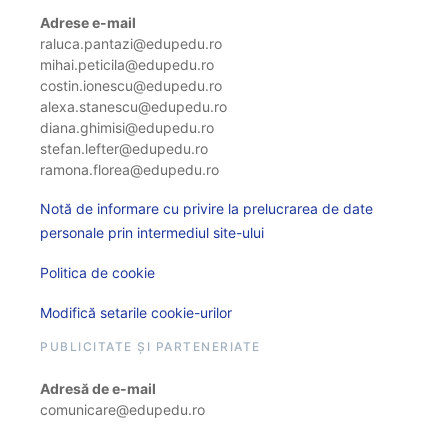
Adrese e-mail
raluca.pantazi@edupedu.ro
mihai.peticila@edupedu.ro
costin.ionescu@edupedu.ro
alexa.stanescu@edupedu.ro
diana.ghimisi@edupedu.ro
stefan.lefter@edupedu.ro
ramona.florea@edupedu.ro
Notă de informare cu privire la prelucrarea de date
personale prin intermediul site-ului
Politica de cookie
Modifică setarile cookie-urilor
PUBLICITATE ȘI PARTENERIATE
Adresă de e-mail
comunicare@edupedu.ro