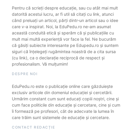
Pentru că scrieți despre educație, sau cu atât mai mult
datorită acestui lucru, ar fi util să citați cu link, atunci
când preluați un articol, părți dintr-un articol sau o idee
care v-a inspirat. Noi, la EduPedu.ro ne-am asumat
această conduită etică și sperăm că și publicațiile cu
mult mai multă experiență vor face la fel. Ne bucurăm
că găsiți subiecte interesante pe Edupedu.ro și suntem
siguri că înțelegeți rugămintea noastră de a cita sursa
(cu link), ca o declarație reciprocă de respect și
profesionalism. Vă mulțumim!
DESPRE NOI
EduPedu.ro este o publicație online care găzduiește
exclusiv articole din domeniul educației și cercetării.
Urmărim constant cum sunt educați copiii noștri, cine și
cum face politicile din educație și cercetare, cine și cum
îi formează pe profesori, cât de adecvate la lumea în
care trăim sunt sistemele de educație și cercetare.
CONTACT REDACȚIE