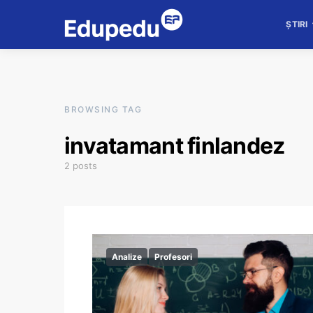
ȘTIRI
BROWSING TAG
invatamant finlandez
2 posts
Analize
Profesori