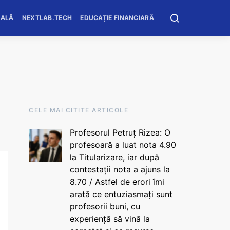
OALĂ
NEXTLAB.TECH
EDUCAȚIE FINANCIARĂ
CELE MAI CITITE ARTICOLE
Profesorul Petruț Rizea: O
profesoară a luat nota 4.90
la Titularizare, iar după
contestații nota a ajuns la
8.70 / Astfel de erori îmi
arată ce entuziasmați sunt
profesorii buni, cu
experiență să vină la