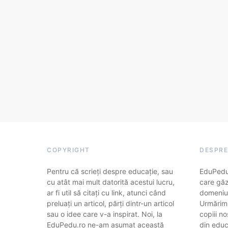
COPYRIGHT
DESPRE
Pentru că scrieți despre educație, sau
EduPedu.
cu atât mai mult datorită acestui lucru,
care găz
ar fi util să citați cu link, atunci când
domeniul
preluați un articol, părți dintr-un articol
Urmărim
sau o idee care v-a inspirat. Noi, la
copiii no
EduPedu.ro ne-am asumat această
din educa