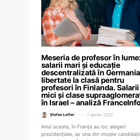
Meseria de profesor în lume
salarii mari și educație
descentralizată în Germania
libertate la clasă pentru
profesori în Finlanda. Salarii
mici și clase supraaglomera
în Israel – analiză FranceInf
7 aprilie 2022
Ștefan Lefter
Anul acesta, în Franța au loc alegeri
prezidențiale, iar una din mizele candidați