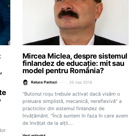
:
Mircea Miclea, despre sistemul
finlandez de educație: mit sau
,
model pentru România?
20 mai 2019
Raluca Pantazi
te
“Butonul roșu trebuie activat dacă visăm o
o
preluare simplistă, mecanică, nereflexivă” a
practicilor din sistemul finlandez de
învățământ. “Încă suntem în faza în care avem
de învățat de la alții.…
lor
Vezi articolul