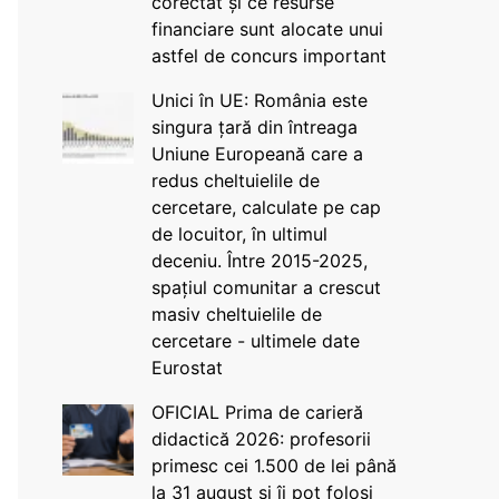
corectat și ce resurse
financiare sunt alocate unui
astfel de concurs important
Unici în UE: România este
singura țară din întreaga
Uniune Europeană care a
redus cheltuielile de
cercetare, calculate pe cap
de locuitor, în ultimul
deceniu. Între 2015-2025,
spațiul comunitar a crescut
masiv cheltuielile de
cercetare - ultimele date
Eurostat
OFICIAL Prima de carieră
didactică 2026: profesorii
primesc cei 1.500 de lei până
la 31 august și îi pot folosi