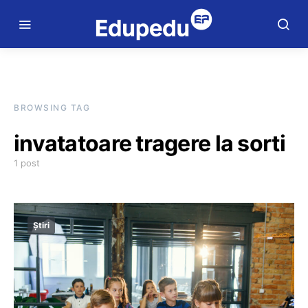
BROWSING TAG
invatatoare tragere la sorti
1 post
Știri