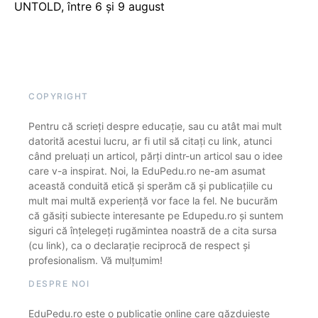
UNTOLD, între 6 și 9 august
COPYRIGHT
Pentru că scrieți despre educație, sau cu atât mai mult
datorită acestui lucru, ar fi util să citați cu link, atunci
când preluați un articol, părți dintr-un articol sau o idee
care v-a inspirat. Noi, la EduPedu.ro ne-am asumat
această conduită etică și sperăm că și publicațiile cu
mult mai multă experiență vor face la fel. Ne bucurăm
că găsiți subiecte interesante pe Edupedu.ro și suntem
siguri că înțelegeți rugămintea noastră de a cita sursa
(cu link), ca o declarație reciprocă de respect și
profesionalism. Vă mulțumim!
DESPRE NOI
EduPedu.ro este o publicație online care găzduiește