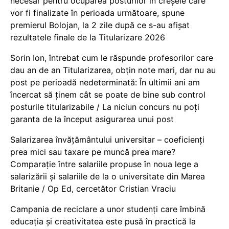
necesar pentru ocuparea posturilor în creșele care
vor fi finalizate în perioada următoare, spune
premierul Bolojan, la 2 zile după ce s-au afișat
rezultatele finale de la Titularizare 2026
Sorin Ion, întrebat cum le răspunde profesorilor care
dau an de an Titularizarea, obțin note mari, dar nu au
post pe perioadă nedeterminată: În ultimii ani am
încercat să ținem cât se poate de bine sub control
posturile titularizabile / La niciun concurs nu poți
garanta de la început asigurarea unui post
Salarizarea învățământului universitar – coeficienți
prea mici sau taxare pe muncă prea mare?
Comparație între salariile propuse în noua lege a
salarizării și salariile de la o universitate din Marea
Britanie / Op Ed, cercetător Cristian Vraciu
Campania de reciclare a unor studenți care îmbină
educația și creativitatea este pusă în practică la