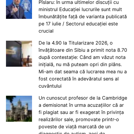
Pîslaru: În urma ultimelor discuții cu
ministrul Educației lucrurile sunt mult
îmbunătățite față de varianta publicată
pe 17 iulie / Sectorul educației este
crucial
De la 4.90 la Titularizare 2026, o
învățătoare din Sibiu a primit nota 8.70
după contestație: Când am văzut nota
inițială, nu mă puteam opri din plâns.
Mi-am dat seama că lucrarea mea nu a
fost corectată în adevăratul sens al
cuvântului
Un cunoscut profesor de la Cambridge
a demisionat în urma acuzațiilor că ar
fi plagiat sau ar fi exagerat în privința
realizărilor sale, promovate printr-o
poveste de viață marcată de un
diagnostic de autism, zeci de