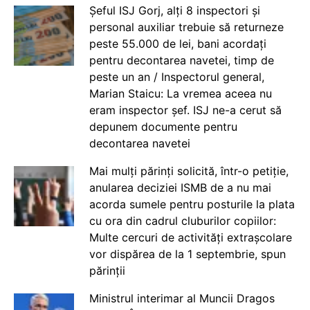
Șeful ISJ Gorj, alți 8 inspectori și
personal auxiliar trebuie să returneze
peste 55.000 de lei, bani acordați
pentru decontarea navetei, timp de
peste un an / Inspectorul general,
Marian Staicu: La vremea aceea nu
eram inspector șef. ISJ ne-a cerut să
depunem documente pentru
decontarea navetei
Mai mulți părinți solicită, într-o petiție,
anularea deciziei ISMB de a nu mai
acorda sumele pentru posturile la plata
cu ora din cadrul cluburilor copiilor:
Multe cercuri de activități extrașcolare
vor dispărea de la 1 septembrie, spun
părinții
Ministrul interimar al Muncii Dragos