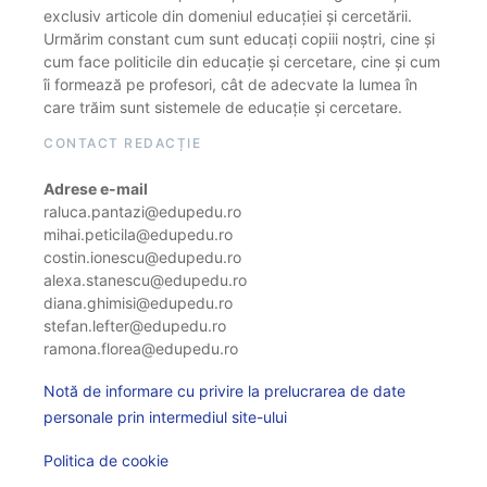
exclusiv articole din domeniul educației și cercetării.
Urmărim constant cum sunt educați copiii noștri, cine și
cum face politicile din educație și cercetare, cine și cum
îi formează pe profesori, cât de adecvate la lumea în
care trăim sunt sistemele de educație și cercetare.
CONTACT REDACȚIE
Adrese e-mail
raluca.pantazi@edupedu.ro
mihai.peticila@edupedu.ro
costin.ionescu@edupedu.ro
alexa.stanescu@edupedu.ro
diana.ghimisi@edupedu.ro
stefan.lefter@edupedu.ro
ramona.florea@edupedu.ro
Notă de informare cu privire la prelucrarea de date
personale prin intermediul site-ului
Politica de cookie